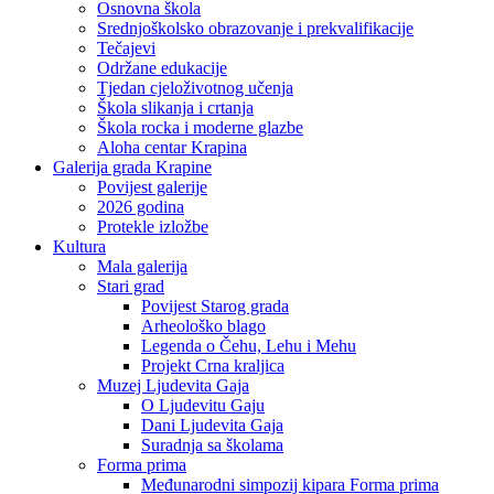
Osnovna škola
Srednjoškolsko obrazovanje i prekvalifikacije
Tečajevi
Održane edukacije
Tjedan cjeloživotnog učenja
Škola slikanja i crtanja
Škola rocka i moderne glazbe
Aloha centar Krapina
Galerija grada Krapine
Povijest galerije
2026 godina
Protekle izložbe
Kultura
Mala galerija
Stari grad
Povijest Starog grada
Arheološko blago
Legenda o Čehu, Lehu i Mehu
Projekt Crna kraljica
Muzej Ljudevita Gaja
O Ljudevitu Gaju
Dani Ljudevita Gaja
Suradnja sa školama
Forma prima
Međunarodni simpozij kipara Forma prima