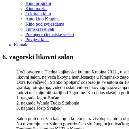
Kino program
Kino mreža
Lektira u kinu
Auto kino Krapina
Kino pod zvijezdama
Filmski festivali
Premijere i tematske večeri
Povijest kina
Kontakt
6. zagorski likovni salon
Uoči otvorenja Tjedna kajkavske kulture Krapina 2012., u sub
likovni salon, najveća likovna manifestacija u Krapinsko zago
Dora Kovačević i Stanko Špoljarić odabrao je 79 autora sa 100 
grafika, fotografija, video i ostali vidovi likovnog izražavanj
radovi ne smiju biti stariji od 3 godine. Kao i dosadašnjih god
1. nagrada Jagor Bučan
2. nagrada Wanda Tudja Strahonja
3. nagrada Josip Švaljek
Salon prati opsežan katalog u kojem je uz životopis autora obja
Na otvorenju je o Salonu govorio član stručnog ocjenjivačko
Tamburaška skupina KUD-a Krapina.