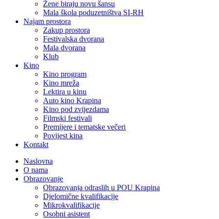
Žene biraju novu šansu
Mala škola poduzetništva SI-RH
Najam prostora
Zakup prostora
Festivalska dvorana
Mala dvorana
Klub
Kino
Kino program
Kino mreža
Lektira u kinu
Auto kino Krapina
Kino pod zvijezdama
Filmski festivali
Premijere i tematske večeri
Povijest kina
Kontakt
Naslovna
O nama
Obrazovanje
Obrazovanja odraslih u POU Krapina
Djelomične kvalifikacije
Mikrokvalifikacije
Osobni asistent