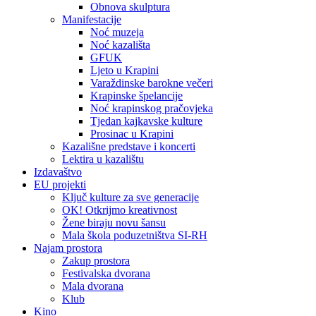
Obnova skulptura
Manifestacije
Noć muzeja
Noć kazališta
GFUK
Ljeto u Krapini
Varaždinske barokne večeri
Krapinske špelancije
Noć krapinskog pračovjeka
Tjedan kajkavske kulture
Prosinac u Krapini
Kazališne predstave i koncerti
Lektira u kazalištu
Izdavaštvo
EU projekti
Ključ kulture za sve generacije
OK! Otkrijmo kreativnost
Žene biraju novu šansu
Mala škola poduzetništva SI-RH
Najam prostora
Zakup prostora
Festivalska dvorana
Mala dvorana
Klub
Kino