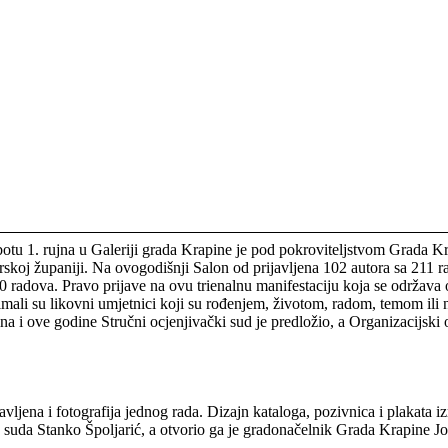
otu 1. rujna u Galeriji grada Krapine je pod pokroviteljstvom Grada Kr
rskoj županiji. Na ovogodišnji Salon od prijavljena 102 autora sa 211 r
radova. Pravo prijave na ovu trienalnu manifestaciju koja se održava od 
a imali su likovni umjetnici koji su rođenjem, životom, radom, temom ili
ina i ove godine Stručni ocjenjivački sud je predložio, a Organizacijski 
vljena i fotografija jednog rada. Dizajn kataloga, pozivnica i plakata iz
g suda Stanko Špoljarić, a otvorio ga je gradonačelnik Grada Krapine 