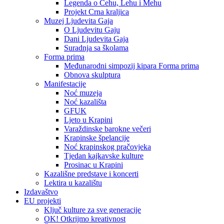
Legenda o Čehu, Lehu i Mehu
Projekt Crna kraljica
Muzej Ljudevita Gaja
O Ljudevitu Gaju
Dani Ljudevita Gaja
Suradnja sa školama
Forma prima
Međunarodni simpozij kipara Forma prima
Obnova skulptura
Manifestacije
Noć muzeja
Noć kazališta
GFUK
Ljeto u Krapini
Varaždinske barokne večeri
Krapinske špelancije
Noć krapinskog pračovjeka
Tjedan kajkavske kulture
Prosinac u Krapini
Kazališne predstave i koncerti
Lektira u kazalištu
Izdavaštvo
EU projekti
Ključ kulture za sve generacije
OK! Otkrijmo kreativnost