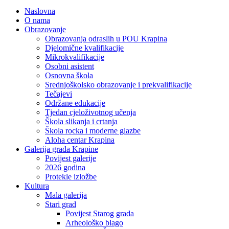
Naslovna
O nama
Obrazovanje
Obrazovanja odraslih u POU Krapina
Djelomične kvalifikacije
Mikrokvalifikacije
Osobni asistent
Osnovna škola
Srednjoškolsko obrazovanje i prekvalifikacije
Tečajevi
Održane edukacije
Tjedan cjeloživotnog učenja
Škola slikanja i crtanja
Škola rocka i moderne glazbe
Aloha centar Krapina
Galerija grada Krapine
Povijest galerije
2026 godina
Protekle izložbe
Kultura
Mala galerija
Stari grad
Povijest Starog grada
Arheološko blago