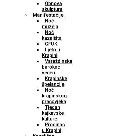
Obnova
skulptura
Manifestacije
Noć
muzeja
Noć
kazališta
GFUK
Ljeto u
Krapini
Varaždinske
barokne
večeri
Krapinske
špelancije
Noć
krapinskog
pračovjeka
Tjedan
kajkavske
kulture
Prosinac
u Krapini