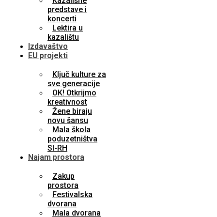
Kazališne
predstave i
koncerti
Lektira u
kazalištu
Izdavaštvo
EU projekti
Ključ kulture za
sve generacije
OK! Otkrijmo
kreativnost
Žene biraju
novu šansu
Mala škola
poduzetništva
SI-RH
Najam prostora
Zakup
prostora
Festivalska
dvorana
Mala dvorana