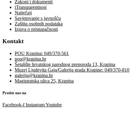
Zakoni i dokumenti
iTransparentnost
Natječaji
Savjetovanje s javnošću
Zaštita osobnih podataka
Izjava o pristupačnosti
Kontakt
POU Krapina: 049/370-561
pou@krapina.hr
Šetalište hrvatskog narodnog preporoda 13, Krapina
Muzej Ljudevita Gaja/Galerija grada Krapine: 049/370-810
galerija@krapina.hr
Magistratska ulica 25, Krapina
Pratite nas na
Facebook-f
Instagram
Youtube