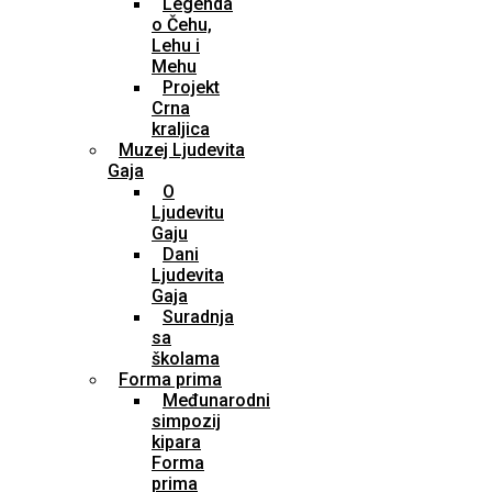
Legenda
o Čehu,
Lehu i
Mehu
Projekt
Crna
kraljica
Muzej Ljudevita
Gaja
O
Ljudevitu
Gaju
Dani
Ljudevita
Gaja
Suradnja
sa
školama
Forma prima
Međunarodni
simpozij
kipara
Forma
prima