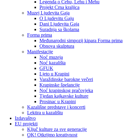
Legenda o Čehu, Lehu i Mehu
Projekt Crna kraljica
Muzej Ljudevita Gaja
O Ljudevitu Gaju
Dani Ljudevita Gaja
Suradnja sa školama
Forma prima
Međunarodni simpozij kipara Forma prima
Obnova skulptura
Manifestacije
Noć muzeja
Noć kazališta
GFUK
Ljeto u Krapini
Varaždinske barokne večeri
Krapinske špelancije
Noć krapinskog pračovjeka
Tjedan kajkavske kulture
Prosinac u Krapini
Kazališne predstave i koncerti
Lektira u kazalištu
Izdavaštvo
EU projekti
Ključ kulture za sve generacije
OK! Otkrijmo kreativnost