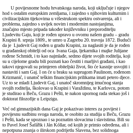
U povijesnome hodu hrvatskoga naroda, koji uključuje i njegov
hod s ostalim europskim zemljama, i zajedno s njihovim kulturnim i
civilizacijskim tijekovima u višestrukom spektru ostvarenja, ali i
problema, zajedno s uvijek novim i modernim nastojanjima,
značajno mjesto pripada također književniku i preporoditelju
Ljudevitu Gaju, koji je rođen upravo u ovomu našem gradu – gradu
Krapini 8. srpnja 1809., te umro u Zagrebu 20. travnja 1872. Budući
da je Ljudevit Gaj rođen u gradu Krapini, za naglasiti je da je rođen
u građanskoj obitelji od oca Ivana Gaja, ljekarnika i majke Julijane
rođene Schmidt, i to kao najmlađe, sedmo dijete svojih roditelja, koji
su u cijelome gradu bili poznati kao čestiti i marljivi građani, i kao
takovi njegovali su primjeren obiteljski život, što će kasnije usvojiti i
nastaviti i sam Gaj. I on će u braku sa suprugom Paulinom, rođenom
Krizmanić, i unatoč teškim financijskim prilikama imati petero djece.
Uz to se mladi Ljudevit Gaj, i unatoč skromnijeg imućnog stanja
svojih roditelja, školovao u Krapini i Varaždinu, te Karlovcu, potom
je studirao u Beču, Grazu i Pešti, te nakon upornog rada stekao još i
doktorat filozofije u Leipzigu.
Već od gimnazijskih dana Gaj je pokazivao interes za povijest i
povijesnu sudbinu svoga naroda, te osobito za studija u Beču, Grazu
i Pešti, kada se upoznao i sa poznatim slovacima i slavistima. Bili su
to Pavel Josef Šafářik i Ján Kóllar, od kojih je primio određena, ali i
nepotpuna znanja o ilirskom podrijetlu Slavena, bez solidnoga