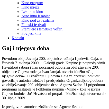
Kino program
Kino mreža
Lektira u kinu
Auto kino Krapina
Kino pod zvijezdama
Filmski festivali
Premijere i tematske večeri
Povijest kina
Kontakt
Gaj i njegovo doba
Povodom obilježavanja 200. obljetnice rođenja Ljudevita Gaja, u
četvrtak 7. svibnja 2009. u Galeriji grada Krapine je potpredsjednik
Hrvatskog sabora i član počasnog odbora za obilježavanje 200.
obljetnice Gajeva rođenja Ivan Jarnjak otvorio izložbu «Gaj i
njegovo doba». O značenju Ljudevita Gaja za hrvatsku povijest
govorila je autorica izložbe i predsjednica Organizacijskog odbora
za obilježavanje 200. obljetnice dr.sc. Agneza Szabo. U prigodnom
programu nastupila je Folklorna skupina «Viline « koja je izvela
Gajevu budnicu Još Hrvatska ni propala. Izložba ostaje otvorena do
30. lipnja 2009.
Iz predgovora autorice izložbe dr. sc. Agneze Szabo: