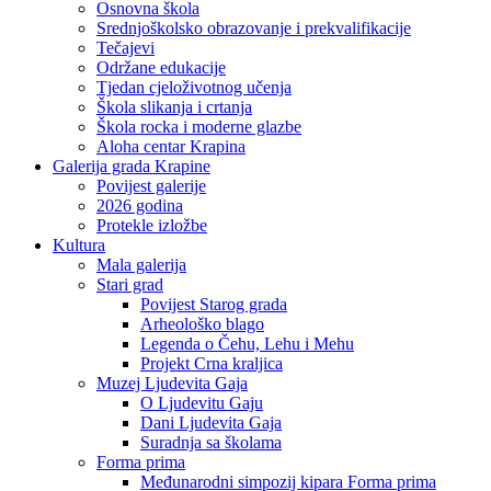
Osnovna škola
Srednjoškolsko obrazovanje i prekvalifikacije
Tečajevi
Održane edukacije
Tjedan cjeloživotnog učenja
Škola slikanja i crtanja
Škola rocka i moderne glazbe
Aloha centar Krapina
Galerija grada Krapine
Povijest galerije
2026 godina
Protekle izložbe
Kultura
Mala galerija
Stari grad
Povijest Starog grada
Arheološko blago
Legenda o Čehu, Lehu i Mehu
Projekt Crna kraljica
Muzej Ljudevita Gaja
O Ljudevitu Gaju
Dani Ljudevita Gaja
Suradnja sa školama
Forma prima
Međunarodni simpozij kipara Forma prima