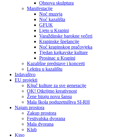
Obnova skulptura
Manifestacije
Noć muzeja
Noć kazališta
GFUK
Ljeto u Krapini
Varaždinske barokne večeri
Krapinske špelancije
Noć krapinskog pračovjeka
Tjedan kajkavske kulture
Prosinac u Krapini
Kazališne predstave i koncerti
Lektira u kazalištu
Izdavaštvo
EU projekti
Ključ kulture za sve generacije
OK! Otkrijmo kreativnost
Žene biraju novu šansu
Mala škola poduzetništva SI-RH
Najam prostora
Zakup prostora
Festivalska dvorana
Mala dvorana
Klub
Kino