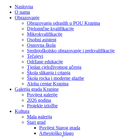
Naslovna
O nama
Obrazovanje
Obrazovanja odraslih u POU Krapina
Djelomične kvalifikacije
Mikrokvalifikacije
Osobni asistent
Osnovna škola
Srednjoškolsko obrazovanje i prekvalifikacije
Tečajevi
Održane edukacije
Tjedan cjeloživotnog učenja
Škola slikanja i crtanja
Škola rocka i moderne glazbe
Aloha centar Krapina
Galerija grada Krapine
Povijest galerije
2026 godina
Protekle izložbe
Kultura
Mala galerija
Stari grad
Povijest Starog grada
Arheološko blago