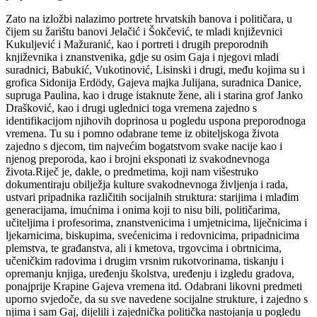
Zato na izložbi nalazimo portrete hrvatskih banova i političara, u
čijem su žarištu banovi Jelačić i Šokčević, te mladi književnici
Kukuljević i Mažuranić, kao i portreti i drugih preporodnih
književnika i znanstvenika, gdje su osim Gaja i njegovi mladi
suradnici, Babukić, Vukotinović, Lisinski i drugi, među kojima su i
grofica Sidonija Erdödy, Gajeva majka Julijana, suradnica Danice,
supruga Paulina, kao i druge istaknute žene, ali i starina grof Janko
Drašković, kao i drugi uglednici toga vremena zajedno s
identifikacijom njihovih doprinosa u pogledu uspona preporodnoga
vremena. Tu su i pomno odabrane teme iz obiteljskoga života
zajedno s djecom, tim najvećim bogatstvom svake nacije kao i
njenog preporoda, kao i brojni eksponati iz svakodnevnoga
života.Riječ je, dakle, o predmetima, koji nam višestruko
dokumentiraju obilježja kulture svakodnevnoga življenja i rada,
ustvari pripadnika različitih socijalnih struktura: starijima i mlađim
generacijama, imućnima i onima koji to nisu bili, političarima,
učiteljima i profesorima, znanstvenicima i umjetnicima, liječnicima i
ljekarnicima, biskupima, svećenicima i redovnicima, pripadnicima
plemstva, te građanstva, ali i kmetova, trgovcima i obrtnicima,
učeničkim radovima i drugim vrsnim rukotvorinama, tiskanju i
opremanju knjiga, uređenju školstva, uređenju i izgledu gradova,
ponajprije Krapine Gajeva vremena itd. Odabrani likovni predmeti
uporno svjedoče, da su sve navedene socijalne strukture, i zajedno s
njima i sam Gaj, dijelili i zajednička politička nastojanja u pogledu