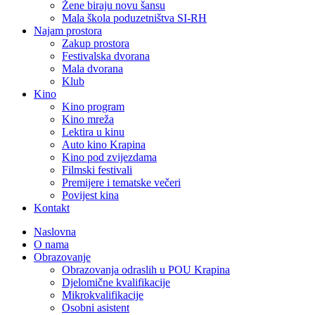
Žene biraju novu šansu
Mala škola poduzetništva SI-RH
Najam prostora
Zakup prostora
Festivalska dvorana
Mala dvorana
Klub
Kino
Kino program
Kino mreža
Lektira u kinu
Auto kino Krapina
Kino pod zvijezdama
Filmski festivali
Premijere i tematske večeri
Povijest kina
Kontakt
Naslovna
O nama
Obrazovanje
Obrazovanja odraslih u POU Krapina
Djelomične kvalifikacije
Mikrokvalifikacije
Osobni asistent