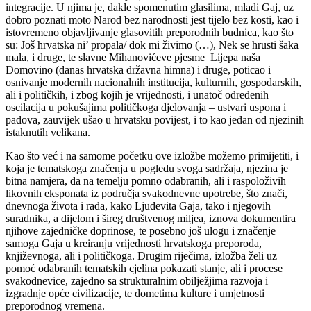
integracije. U njima je, dakle spomenutim glasilima, mladi Gaj, uz
dobro poznati moto Narod bez narodnosti jest tijelo bez kosti, kao i
istovremeno objavljivanje glasovitih preporodnih budnica, kao što
su: Još hrvatska ni’ propala/ dok mi živimo (…), Nek se hrusti šaka
mala, i druge, te slavne Mihanovićeve pjesme Lijepa naša
Domovino (danas hrvatska državna himna) i druge, poticao i
osnivanje modernih nacionalnih institucija, kulturnih, gospodarskih,
ali i političkih, i zbog kojih je vrijednosti, i unatoč određenih
oscilacija u pokušajima političkoga djelovanja – ustvari uspona i
padova, zauvijek ušao u hrvatsku povijest, i to kao jedan od njezinih
istaknutih velikana.
Kao što već i na samome početku ove izložbe možemo primijetiti, i
koja je tematskoga značenja u pogledu svoga sadržaja, njezina je
bitna namjera, da na temelju pomno odabranih, ali i raspoloživih
likovnih eksponata iz područja svakodnevne upotrebe, što znači,
dnevnoga života i rada, kako Ljudevita Gaja, tako i njegovih
suradnika, a dijelom i šireg društvenog miljea, iznova dokumentira
njihove zajedničke doprinose, te posebno još ulogu i značenje
samoga Gaja u kreiranju vrijednosti hrvatskoga preporoda,
književnoga, ali i političkoga. Drugim riječima, izložba želi uz
pomoć odabranih tematskih cjelina pokazati stanje, ali i procese
svakodnevice, zajedno sa strukturalnim obilježjima razvoja i
izgradnje opće civilizacije, te dometima kulture i umjetnosti
preporodnog vremena.