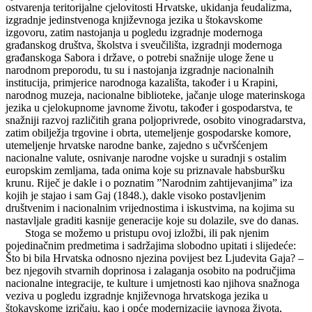
ostvarenja teritorijalne cjelovitosti Hrvatske, ukidanja feudalizma,
izgradnje jedinstvenoga književnoga jezika u štokavskome
izgovoru, zatim nastojanja u pogledu izgradnje modernoga
građanskog društva, školstva i sveučilišta, izgradnji modernoga
građanskoga Sabora i države, o potrebi snažnije uloge žene u
narodnom preporodu, tu su i nastojanja izgradnje nacionalnih
institucija, primjerice narodnoga kazališta, također i u Krapini,
narodnog muzeja, nacionalne biblioteke, jačanje uloge materinskoga
jezika u cjelokupnome javnome životu, također i gospodarstva, te
snažniji razvoj različitih grana poljoprivrede, osobito vinogradarstva,
zatim obilježja trgovine i obrta, utemeljenje gospodarske komore,
utemeljenje hrvatske narodne banke, zajedno s učvršćenjem
nacionalne valute, osnivanje narodne vojske u suradnji s ostalim
europskim zemljama, tada onima koje su priznavale habsburšku
krunu. Riječ je dakle i o poznatim ”Narodnim zahtijevanjima” iza
kojih je stajao i sam Gaj (1848.), dakle visoko postavljenim
društvenim i nacionalnim vrijednostima i iskustvima, na kojima su
nastavljale graditi kasnije generacije koje su dolazile, sve do danas.
Stoga se možemo u pristupu ovoj izložbi, ili pak njenim
pojedinačnim predmetima i sadržajima slobodno upitati i slijedeće:
Što bi bila Hrvatska odnosno njezina povijest bez Ljudevita Gaja? –
bez njegovih stvarnih doprinosa i zalaganja osobito na područjima
nacionalne integracije, te kulture i umjetnosti kao njihova snažnoga
veziva u pogledu izgradnje književnoga hrvatskoga jezika u
štokavskome izričaju, kao i opće modernizacije javnoga života,