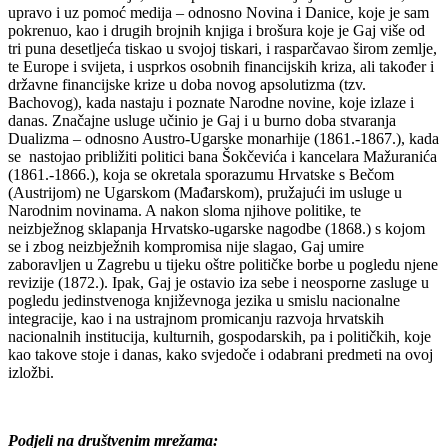
upravo i uz pomoć medija – odnosno Novina i Danice, koje je sam
pokrenuo, kao i drugih brojnih knjiga i brošura koje je Gaj više od
tri puna desetljeća tiskao u svojoj tiskari, i rasparčavao širom zemlje,
te Europe i svijeta, i usprkos osobnih financijskih kriza, ali također i
državne financijske krize u doba novog apsolutizma (tzv.
Bachovog), kada nastaju i poznate Narodne novine, koje izlaze i
danas. Značajne usluge učinio je Gaj i u burno doba stvaranja
Dualizma – odnosno Austro-Ugarske monarhije (1861.-1867.), kada
se nastojao približiti politici bana Šokčevića i kancelara Mažuranića
(1861.-1866.), koja se okretala sporazumu Hrvatske s Bečom
(Austrijom) ne Ugarskom (Mađarskom), pružajući im usluge u
Narodnim novinama. A nakon sloma njihove politike, te
neizbježnog sklapanja Hrvatsko-ugarske nagodbe (1868.) s kojom
se i zbog neizbježnih kompromisa nije slagao, Gaj umire
zaboravljen u Zagrebu u tijeku oštre političke borbe u pogledu njene
revizije (1872.). Ipak, Gaj je ostavio iza sebe i neosporne zasluge u
pogledu jedinstvenoga književnoga jezika u smislu nacionalne
integracije, kao i na ustrajnom promicanju razvoja hrvatskih
nacionalnih institucija, kulturnih, gospodarskih, pa i političkih, koje
kao takove stoje i danas, kako svjedoče i odabrani predmeti na ovoj
izložbi.
Podjeli na društvenim mrežama: