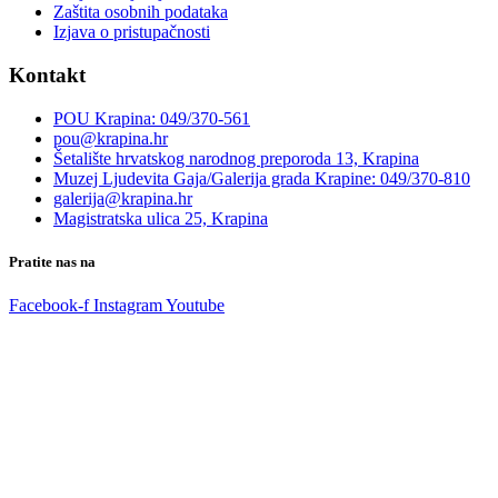
Zaštita osobnih podataka
Izjava o pristupačnosti
Kontakt
POU Krapina: 049/370-561
pou@krapina.hr
Šetalište hrvatskog narodnog preporoda 13, Krapina
Muzej Ljudevita Gaja/Galerija grada Krapine: 049/370-810
galerija@krapina.hr
Magistratska ulica 25, Krapina
Pratite nas na
Facebook-f
Instagram
Youtube