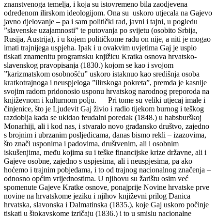
znanstvenoga temelja, i koja su istovremeno bila zaodjevena
određenom ilirskom ideologijom. Ona su uskoro utjecala na Gajevo
javno djelovanje – pa i sam politički rad, javni i tajni, u pogledu
”slavenske uzajamnosti” te putovanja po svijetu (osobito Srbija,
Rusija, Austrija), i u kojem političkome radu on nije, a niti je mogao
imati trajnijega uspjeha. Ipak i u ovakvim uvjetima Gaj je uspio
tiskati znamenitu programsku knjižicu Kratka osnova hrvatsko-
slavenskog pravopisanja (1830.) kojom se kao i svojom
”karizmatskom osobnošću” uskoro istaknuo kao središnja osoba
kratkotrajnoga i neuspjeloga ”ilirskoga pokreta”, premda je kasnije
svojim radom pridonosio usponu hrvatskog narodnog preporoda na
književnom i kulturnom polju. Pri tome su veliki utjecaj imale i
činjenice, što je Ljudevit Gaj živio i radio tijekom burnog i teškog
razdoblja kada se ukidao feudalni poredak (1848.) u habsburškoj
Monarhiji, ali i kod nas, i stvaralo novo građansko društvo, zajedno
s brojnim i ubrzanim posljedicama, danas bismo rekli – izazovima,
što znači usponima i padovima, društvenim, ali i osobnim
iskušenjima, među kojima su i teške financijske krize državne, ali i
Gajeve osobne, zajedno s uspjesima, ali i neuspjesima, pa ako
hoćemo i trajnim pobjedama, i to od trajnog nacionalnog značenja –
odnosno općim vrijednostima. U njihovu su žarištu osim već
spomenute Gajeve Kratke osnove, ponajprije Novine hrvatske prve
novine na hrvatskome jeziku i njihov književni prilog Danica
hrvatska, slavonska i Dalmatinska (1835.), koje Gaj uskoro počinje
tiskati u štokavskome izričaju (1836.) i to u smislu nacionalne