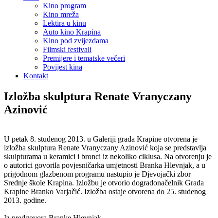
Kino program
Kino mreža
Lektira u kinu
Auto kino Krapina
Kino pod zvijezdama
Filmski festivali
Premijere i tematske večeri
Povijest kina
Kontakt
Izložba skulptura Renate Vranyczany
Azinović
U petak 8. studenog 2013. u Galeriji grada Krapine otvorena je
izložba skulptura Renate Vranyczany Azinović koja se predstavlja
skulpturama u keramici i bronci iz nekoliko ciklusa. Na otvorenju je
o autorici govorila povjesničarka umjetnosti Branka Hlevnjak, a u
prigodnom glazbenom programu nastupio je Djevojački zbor
Srednje škole Krapina. Izložbu je otvorio dogradonačelnik Grada
Krapine Branko Varjačić. Izložba ostaje otvorena do 25. studenog
2013. godine.
Iz predgovora Branke Hlevnjak