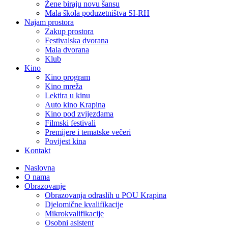
Žene biraju novu šansu
Mala škola poduzetništva SI-RH
Najam prostora
Zakup prostora
Festivalska dvorana
Mala dvorana
Klub
Kino
Kino program
Kino mreža
Lektira u kinu
Auto kino Krapina
Kino pod zvijezdama
Filmski festivali
Premijere i tematske večeri
Povijest kina
Kontakt
Naslovna
O nama
Obrazovanje
Obrazovanja odraslih u POU Krapina
Djelomične kvalifikacije
Mikrokvalifikacije
Osobni asistent