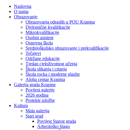
Naslovna
O nama
Obrazovanje
Obrazovanja odraslih u POU Krapina
Djelomične kvalifikacije
Mikrokvalifikacije
Osobni asistent
Osnovna škola
Srednjoškolsko obrazovanje i prekvalifikacije
Tečajevi
Održane edukacije
Tjedan cjeloživotnog učenja
Škola slikanja i crtanja
Škola rocka i moderne glazbe
Aloha centar Krapina
Galerija grada Krapine
Povijest galerije
2026 godina
Protekle izložbe
Kultura
Mala galerija
Stari grad
Povijest Starog grada
Arheološko blago