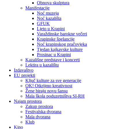
Obnova skulptura
Manifestacije
Noć muzeja
Noć kazališta
GFUK
Ljeto u Krapini
Varaždinske barokne večeri
Krapinske špelancije
Noć krapinskog pračovjeka
Tjedan kajkavske kulture
Prosinac u Krapini
Kazališne predstave i koncerti
Lektira u kazalištu
Izdavaštvo
EU projekti
Ključ kulture za sve generacije
OK! Otkrijmo kreativnost
Žene biraju novu šansu
Mala škola poduzetništva SI-RH
Najam prostora
Zakup prostora
Festivalska dvorana
Mala dvorana
Klub
Kino