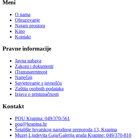
Meni
O nama
Obrazovanje
Najam prostora
Kino
Kontakt
Pravne informacije
Javna nabava
Zakoni i dokumenti
iTransparentnost
Natječaji
Savjetovanje s javnošću
Zaštita osobnih podataka
Izjava o pristupačnosti
Kontakt
POU Krapina: 049/370-561
pou@krapina.hr
Šetalište hrvatskog narodnog preporoda 13, Krapina
Muzej Ljudevita Gaja/Galerija grada Krapine: 049/370-810