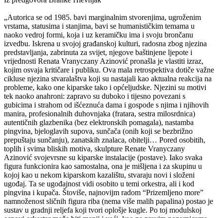
„Autorica se od 1985. bavi marginalnim stvorenjima, ugroženim
vrstama, statusima i stanjima, bavi se humanističkim temama u
naoko vedroj formi, koja i uz keramičku ima i svoju brončanu
izvedbu. Iskrena u svojoj građanskoj kulturi, radosna zbog njezina
predstavljanja, zabrinuta za svijet, njegove baštinjene ljepote i
vrijednosti Renata Vranyczany Azinović pronašla je vlastiti izraz,
kojim osvaja kritičare i publiku. Ova mala retrospektiva dotiče važne
cikluse njezina stvaralaštva koji su nastajali kao aktualna reakcija na
probleme, kako one kiparske tako i općeljudske. Njezini su motivi
tek naoko anahroni: zapravo su duboko i tijesno povezani s
gubicima i strahom od išćeznuća dama i gospode s njima i njihovih
manira, profesionalnih duhovnjaka (fratara, sestra milosrdnica)
autentičnih glazbenika (bez elektronskih pomagala), nastamba
pingvina, bjeloglavih supova, sunčača (onih koji se bezbrižno
prepuštaju sunčanju), zanatskih znalaca, obitelji… Pored osobitih,
toplih i svima bliskih motiva, skulpture Renate Vranyczany
Azinović svojevrsne su kiparske instalacije (postave). Iako svaka
figura funkcionira kao samostalna, ona je mišljena i za skupinu u
kojoj kao u nekom kiparskom kazalištu, stvaraju novi i složeni
ugođaj. Ta se ugođajnost vidi osobito u temi orkestra, ali i kod
pingvina i kupača. Štoviše, najnovijm radom “Prizemljeno more”
namnoženost sličnih figura riba (nema više malih papalina) postao je
sustav u gradnji reljefa koji tvori oplošje kugle. Po toj modulskoj