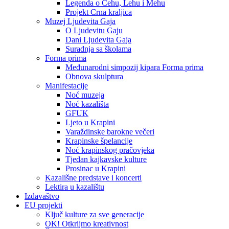
Legenda o Čehu, Lehu i Mehu
Projekt Crna kraljica
Muzej Ljudevita Gaja
O Ljudevitu Gaju
Dani Ljudevita Gaja
Suradnja sa školama
Forma prima
Međunarodni simpozij kipara Forma prima
Obnova skulptura
Manifestacije
Noć muzeja
Noć kazališta
GFUK
Ljeto u Krapini
Varaždinske barokne večeri
Krapinske špelancije
Noć krapinskog pračovjeka
Tjedan kajkavske kulture
Prosinac u Krapini
Kazališne predstave i koncerti
Lektira u kazalištu
Izdavaštvo
EU projekti
Ključ kulture za sve generacije
OK! Otkrijmo kreativnost