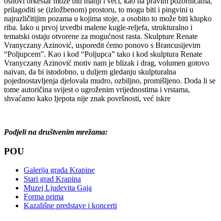
osnovi orkestar može biti manji i veći, kao na pravim pozornicama,
prilagoditi se (izložbenom) prostoru, to mogu biti i pingvini u
najrazličitijim pozama u kojima stoje, a osobito to može biti klupko
riba. Iako u prvoj izvedbi malene kugle-reljefa, strukturalno i
tematski ostaju otvorene za mogućnost rasta. Skulpture Renate
Vranyczany Azinović, usporedit ćemo ponovo s Brancusijevim
“Poljupcem”. Kao i kod “Poljupca” tako i kod skulptura Renate
Vranyczany Azinović motiv nam je blizak i drag, volumen gotovo
naivan, da bi istodobno, u duljem gledanju skulpturalna
pojednostavljenja djelovala mudro, ozbiljno, promišljeno. Doda li se
tome autoričina svijest o ugroženim vrijednostima i vrstama,
shvaćamo kako ljepota nije znak površnosti, već iskre
Podjeli na društvenim mrežama:
POU
Galerija grada Krapine
Stari grad Krapina
Muzej Ljudevita Gaja
Forma prima
Kazališne predstave i koncerti