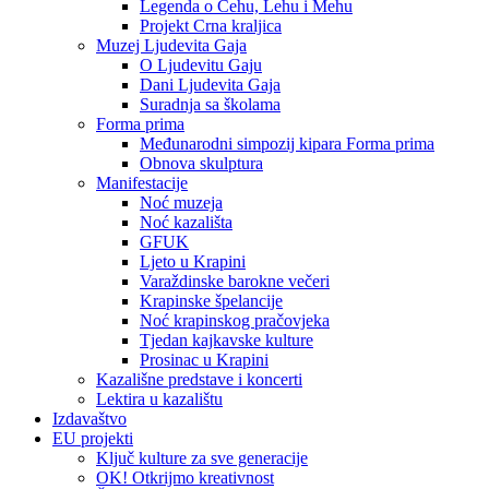
Legenda o Čehu, Lehu i Mehu
Projekt Crna kraljica
Muzej Ljudevita Gaja
O Ljudevitu Gaju
Dani Ljudevita Gaja
Suradnja sa školama
Forma prima
Međunarodni simpozij kipara Forma prima
Obnova skulptura
Manifestacije
Noć muzeja
Noć kazališta
GFUK
Ljeto u Krapini
Varaždinske barokne večeri
Krapinske špelancije
Noć krapinskog pračovjeka
Tjedan kajkavske kulture
Prosinac u Krapini
Kazališne predstave i koncerti
Lektira u kazalištu
Izdavaštvo
EU projekti
Ključ kulture za sve generacije
OK! Otkrijmo kreativnost