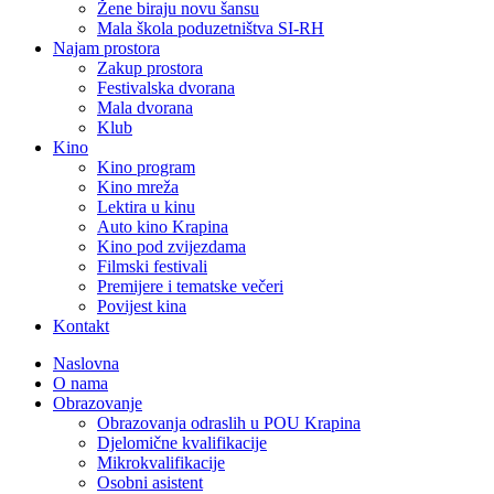
Žene biraju novu šansu
Mala škola poduzetništva SI-RH
Najam prostora
Zakup prostora
Festivalska dvorana
Mala dvorana
Klub
Kino
Kino program
Kino mreža
Lektira u kinu
Auto kino Krapina
Kino pod zvijezdama
Filmski festivali
Premijere i tematske večeri
Povijest kina
Kontakt
Naslovna
O nama
Obrazovanje
Obrazovanja odraslih u POU Krapina
Djelomične kvalifikacije
Mikrokvalifikacije
Osobni asistent