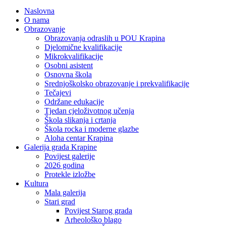
Naslovna
O nama
Obrazovanje
Obrazovanja odraslih u POU Krapina
Djelomične kvalifikacije
Mikrokvalifikacije
Osobni asistent
Osnovna škola
Srednjoškolsko obrazovanje i prekvalifikacije
Tečajevi
Održane edukacije
Tjedan cjeloživotnog učenja
Škola slikanja i crtanja
Škola rocka i moderne glazbe
Aloha centar Krapina
Galerija grada Krapine
Povijest galerije
2026 godina
Protekle izložbe
Kultura
Mala galerija
Stari grad
Povijest Starog grada
Arheološko blago