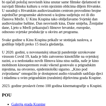
bi ojačali položaj neovisnih kina unutar same filmske djelatnosti te
razvijali filmsku kulturu u svim njezinim oblicima diljem Hrvatske.
U suradnji s Hrvatskim audiovizualnim centrom provodimo brojne
zajedničke programske aktivnosti u kojima sudjeluju svi ili dio
članova Mreže. U Kinu Krapina tako obilježavamo Svjetski dan
audiovizualne baštine, Dan neovisnih kina, Dane smijeha, Ženijalne
dane, Ljeto u Mreži prikazujući filmove hrvatske, europske,
odnosno svjetske produkcije u okviru art programa.
Svake godine u Kinu Krapina prikaže se stotinjak naslova, a
godišnje bilježi preko 15 tisuća gledatelja.
U 2020. godini, u novonastaloj situaciji pandemije uzrokovane
virusom Covid 19, kada je bilo zatvoreno kinotržište na svjetskoj
razini, a u nedostatku novih filmova kina nisu radila, naše je kino
mobilnom kinoopremom svaki vikend gostovalo u prigradskim
mjestima, na otvoreno, epidemiološki sigurno. „Kino pod
zvijezdama“ omogućilo je dostupnost audio-vizualnih sadržaja djeci
i mladima u svim prigradskim (ruralnim) dijelovima grada Krapine.
2023. godine proslavit ćemo 100 godina kinematografije u Krapini.
POU
Galerija grada Krapine