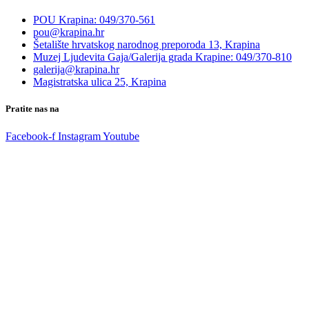
POU Krapina: 049/370-561
pou@krapina.hr
Šetalište hrvatskog narodnog preporoda 13, Krapina
Muzej Ljudevita Gaja/Galerija grada Krapine: 049/370-810
galerija@krapina.hr
Magistratska ulica 25, Krapina
Pratite nas na
Facebook-f
Instagram
Youtube