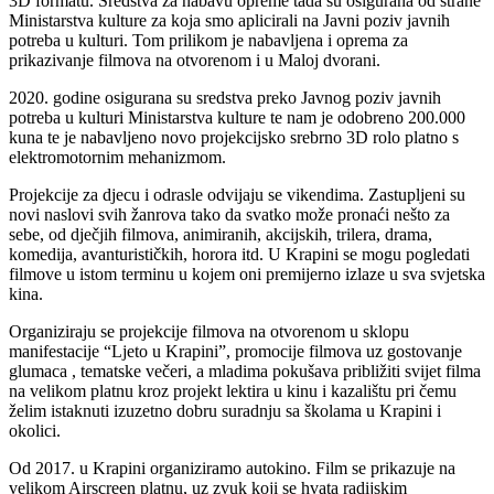
3D formatu. Sredstva za nabavu opreme tada su osigurana od strane
Ministarstva kulture za koja smo aplicirali na Javni poziv javnih
potreba u kulturi. Tom prilikom je nabavljena i oprema za
prikazivanje filmova na otvorenom i u Maloj dvorani.
2020. godine osigurana su sredstva preko Javnog poziv javnih
potreba u kulturi Ministarstva kulture te nam je odobreno 200.000
kuna te je nabavljeno novo projekcijsko srebrno 3D rolo platno s
elektromotornim mehanizmom.
Projekcije za djecu i odrasle odvijaju se vikendima. Zastupljeni su
novi naslovi svih žanrova tako da svatko može pronaći nešto za
sebe, od dječjih filmova, animiranih, akcijskih, trilera, drama,
komedija, avanturističkih, horora itd. U Krapini se mogu pogledati
filmove u istom terminu u kojem oni premijerno izlaze u sva svjetska
kina.
Organiziraju se projekcije filmova na otvorenom u sklopu
manifestacije “Ljeto u Krapini”, promocije filmova uz gostovanje
glumaca , tematske večeri, a mladima pokušava približiti svijet filma
na velikom platnu kroz projekt lektira u kinu i kazalištu pri čemu
želim istaknuti izuzetno dobru suradnju sa školama u Krapini i
okolici.
Od 2017. u Krapini organiziramo autokino. Film se prikazuje na
velikom Airscreen platnu, uz zvuk koji se hvata radijskim