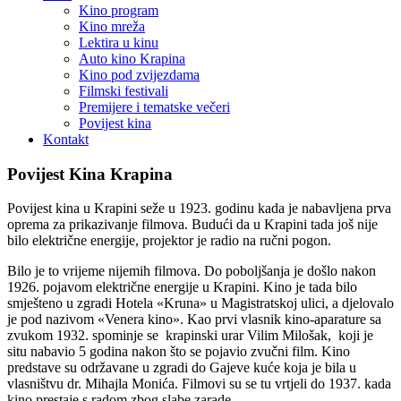
Kino program
Kino mreža
Lektira u kinu
Auto kino Krapina
Kino pod zvijezdama
Filmski festivali
Premijere i tematske večeri
Povijest kina
Kontakt
Povijest Kina Krapina
Povijest kina u Krapini seže u 1923. godinu kada je nabavljena prva
oprema za prikazivanje filmova. Budući da u Krapini tada još nije
bilo električne energije, projektor je radio na ručni pogon.
Bilo je to vrijeme nijemih filmova. Do poboljšanja je došlo nakon
1926. pojavom električne energije u Krapini. Kino je tada bilo
smješteno u zgradi Hotela «Kruna» u Magistratskoj ulici, a djelovalo
je pod nazivom «Venera kino». Kao prvi vlasnik kino-aparature sa
zvukom 1932. spominje se krapinski urar Vilim Milošak, koji je
situ nabavio 5 godina nakon što se pojavio zvučni film. Kino
predstave su održavane u zgradi do Gajeve kuće koja je bila u
vlasništvu dr. Mihajla Monića. Filmovi su se tu vrtjeli do 1937. kada
kino prestaje s radom zbog slabe zarade.