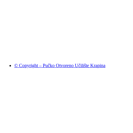
© Copyright – Pučko Otvoreno Učilište Krapina