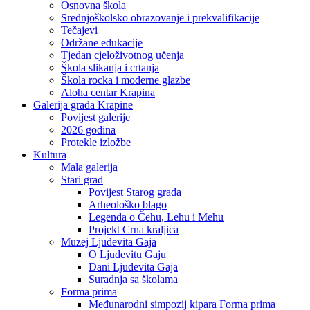
Osnovna škola
Srednjoškolsko obrazovanje i prekvalifikacije
Tečajevi
Održane edukacije
Tjedan cjeloživotnog učenja
Škola slikanja i crtanja
Škola rocka i moderne glazbe
Aloha centar Krapina
Galerija grada Krapine
Povijest galerije
2026 godina
Protekle izložbe
Kultura
Mala galerija
Stari grad
Povijest Starog grada
Arheološko blago
Legenda o Čehu, Lehu i Mehu
Projekt Crna kraljica
Muzej Ljudevita Gaja
O Ljudevitu Gaju
Dani Ljudevita Gaja
Suradnja sa školama
Forma prima
Međunarodni simpozij kipara Forma prima