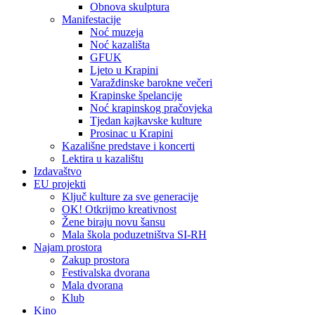
Obnova skulptura
Manifestacije
Noć muzeja
Noć kazališta
GFUK
Ljeto u Krapini
Varaždinske barokne večeri
Krapinske špelancije
Noć krapinskog pračovjeka
Tjedan kajkavske kulture
Prosinac u Krapini
Kazališne predstave i koncerti
Lektira u kazalištu
Izdavaštvo
EU projekti
Ključ kulture za sve generacije
OK! Otkrijmo kreativnost
Žene biraju novu šansu
Mala škola poduzetništva SI-RH
Najam prostora
Zakup prostora
Festivalska dvorana
Mala dvorana
Klub
Kino