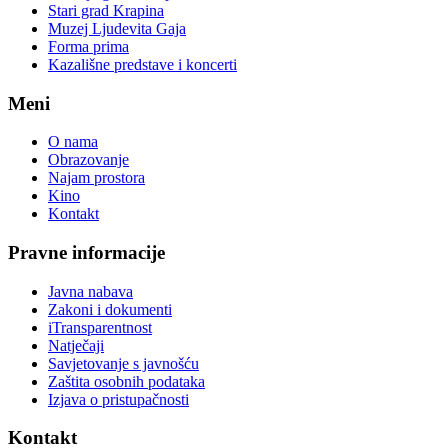
Stari grad Krapina
Muzej Ljudevita Gaja
Forma prima
Kazališne predstave i koncerti
Meni
O nama
Obrazovanje
Najam prostora
Kino
Kontakt
Pravne informacije
Javna nabava
Zakoni i dokumenti
iTransparentnost
Natječaji
Savjetovanje s javnošću
Zaštita osobnih podataka
Izjava o pristupačnosti
Kontakt