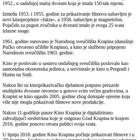
1952., u sadašnjoj maloj dvorani koja je imala 150-tak mjesta.
Između 1953. i 1955. godine za prikazivanje filmova nabavljen je
novi kinoprojektor «Iskra», a 1958. nabavljen je magnetofon.
Pojačalo za pogon zvučnika u dvorani imalo je svega 25 wata
izlazne snage.
1961. godine osnovano je Narodnog sveučilišta Krapina (današnje
Pučko otvoreno učilište Krapina), a kino je službeno pripojeno
Narodnom sveučilištu 1963. godine.
Kino je poslovalo u sastavu ondašnjeg sveučilišta poslovalo kao
samostalna ekonomska jedinica, a servisiralo je kino u Pregradi i
Humu na Sutli.
Nakon što su kinoprikazivačku djelatnost potpuno preuzele
multipleks dvorane otvorene u gotovo svim većim gradovima, u
Krapini se kino ugasilo 2005. godine zbog dotrajale opreme koja
više nije mogla prikazivati filmove nove produkcije.
Nakon 11-godišnje pauze Kino Krapina je digitalizirano
zahvaljujući sredstvima koje je osigurao Grad Krapina te krajem
2016. godine ponovo otvara publici svoja vrata.
U lipnju 2018. godine Kino Krapina počinje prikazivati filmove i u