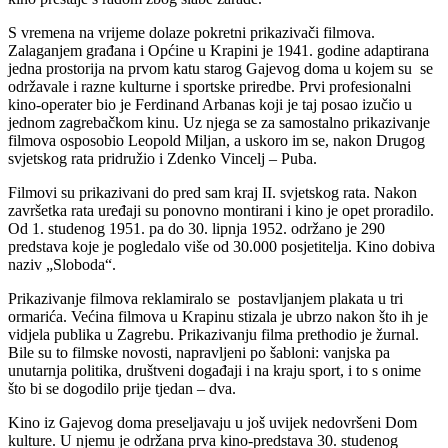
S vremena na vrijeme dolaze pokretni prikazivači filmova.
Zalaganjem građana i Općine u Krapini je 1941. godine adaptirana
jedna prostorija na prvom katu starog Gajevog doma u kojem su se
održavale i razne kulturne i sportske priredbe. Prvi profesionalni
kino-operater bio je Ferdinand Arbanas koji je taj posao izučio u
jednom zagrebačkom kinu. Uz njega se za samostalno prikazivanje
filmova osposobio Leopold Miljan, a uskoro im se, nakon Drugog
svjetskog rata pridružio i Zdenko Vincelj – Puba.
Filmovi su prikazivani do pred sam kraj II. svjetskog rata. Nakon
završetka rata uređaji su ponovno montirani i kino je opet proradilo.
Od 1. studenog 1951. pa do 30. lipnja 1952. održano je 290
predstava koje je pogledalo više od 30.000 posjetitelja. Kino dobiva
naziv „Sloboda“.
Prikazivanje filmova reklamiralo se postavljanjem plakata u tri
ormarića. Većina filmova u Krapinu stizala je ubrzo nakon što ih je
vidjela publika u Zagrebu. Prikazivanju filma prethodio je žurnal.
Bile su to filmske novosti, napravljeni po šabloni: vanjska pa
unutarnja politika, društveni događaji i na kraju sport, i to s onime
što bi se dogodilo prije tjedan – dva.
Kino iz Gajevog doma preseljavaju u još uvijek nedovršeni Dom
kulture. U njemu je održana prva kino-predstava 30. studenog