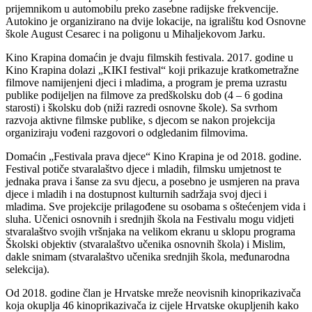
prijemnikom u automobilu preko zasebne radijske frekvencije.
Autokino je organizirano na dvije lokacije, na igralištu kod Osnovne
škole August Cesarec i na poligonu u Mihaljekovom Jarku.
Kino Krapina domaćin je dvaju filmskih festivala. 2017. godine u
Kino Krapina dolazi „KIKI festival“ koji prikazuje kratkometražne
filmove namijenjeni djeci i mladima, a program je prema uzrastu
publike podijeljen na filmove za predškolsku dob (4 – 6 godina
starosti) i školsku dob (niži razredi osnovne škole). Sa svrhom
razvoja aktivne filmske publike, s djecom se nakon projekcija
organiziraju vođeni razgovori o odgledanim filmovima.
Domaćin „Festivala prava djece“ Kino Krapina je od 2018. godine.
Festival potiče stvaralaštvo djece i mladih, filmsku umjetnost te
jednaka prava i šanse za svu djecu, a posebno je usmjeren na prava
djece i mladih i na dostupnost kulturnih sadržaja svoj djeci i
mladima. Sve projekcije prilagođene su osobama s oštećenjem vida i
sluha. Učenici osnovnih i srednjih škola na Festivalu mogu vidjeti
stvaralaštvo svojih vršnjaka na velikom ekranu u sklopu programa
Školski objektiv (stvaralaštvo učenika osnovnih škola) i Mislim,
dakle snimam (stvaralaštvo učenika srednjih škola, međunarodna
selekcija).
Od 2018. godine član je Hrvatske mreže neovisnih kinoprikazivača
koja okuplja 46 kinoprikazivača iz cijele Hrvatske okupljenih kako