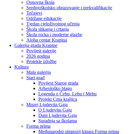
Osnovna škola
Srednjoškolsko obrazovanje i prekvalifikacije
Tečajevi
Održane edukacije
Tjedan cjeloživotnog učenja
Škola slikanja i crtanja
Škola rocka i moderne glazbe
Aloha centar Krapina
Galerija grada Krapine
Povijest galerije
2026 godina
Protekle izložbe
Kultura
Mala galerija
Stari grad
Povijest Starog grada
Arheološko blago
Legenda o Čehu, Lehu i Mehu
Projekt Crna kraljica
Muzej Ljudevita Gaja
O Ljudevitu Gaju
Dani Ljudevita Gaja
Suradnja sa školama
Forma prima
Međunarodni simpozij kipara Forma prima