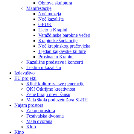
Obnova skulptura
Manifestacije
Noć muzeja
Noć kazališta
GFUK
Ljeto u Krapini
Varaždinske barokne večeri
Krapinske špelancije
Noć krapinskog pračovjeka
Tjedan kajkavske kulture
Prosinac u Krapini
Kazališne predstave i koncerti
Lektira u kazalištu
Izdavaštvo
EU projekti
Ključ kulture za sve generacije
OK! Otkrijmo kreativnost
Žene biraju novu šansu
Mala škola poduzetništva SI-RH
Najam prostora
Zakup prostora
Festivalska dvorana
Mala dvorana
Klub
Kino