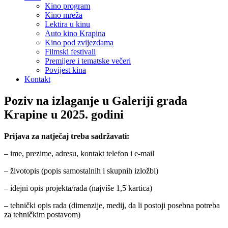
Kino program
Kino mreža
Lektira u kinu
Auto kino Krapina
Kino pod zvijezdama
Filmski festivali
Premijere i tematske večeri
Povijest kina
Kontakt
Poziv na izlaganje u Galeriji grada
Krapine u 2025. godini
Prijava za natječaj treba sadržavati:
– ime, prezime, adresu, kontakt telefon i e-mail
– životopis (popis samostalnih i skupnih izložbi)
– idejni opis projekta/rada (najviše 1,5 kartica)
– tehnički opis rada (dimenzije, medij, da li postoji posebna potreba
za tehničkim postavom)