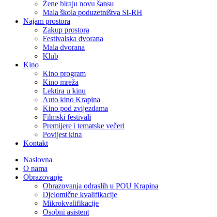
Žene biraju novu šansu
Mala škola poduzetništva SI-RH
Najam prostora
Zakup prostora
Festivalska dvorana
Mala dvorana
Klub
Kino
Kino program
Kino mreža
Lektira u kinu
Auto kino Krapina
Kino pod zvijezdama
Filmski festivali
Premijere i tematske večeri
Povijest kina
Kontakt
Naslovna
O nama
Obrazovanje
Obrazovanja odraslih u POU Krapina
Djelomične kvalifikacije
Mikrokvalifikacije
Osobni asistent