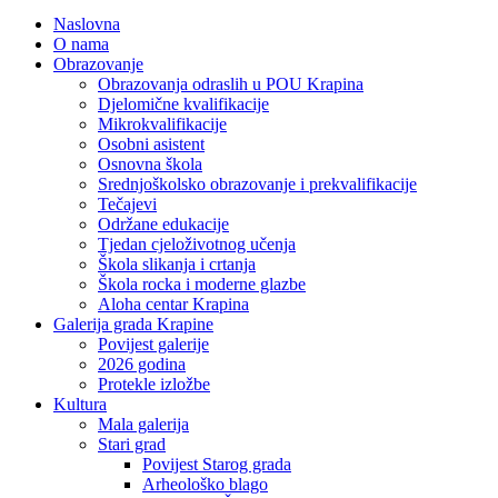
Naslovna
O nama
Obrazovanje
Obrazovanja odraslih u POU Krapina
Djelomične kvalifikacije
Mikrokvalifikacije
Osobni asistent
Osnovna škola
Srednjoškolsko obrazovanje i prekvalifikacije
Tečajevi
Održane edukacije
Tjedan cjeloživotnog učenja
Škola slikanja i crtanja
Škola rocka i moderne glazbe
Aloha centar Krapina
Galerija grada Krapine
Povijest galerije
2026 godina
Protekle izložbe
Kultura
Mala galerija
Stari grad
Povijest Starog grada
Arheološko blago