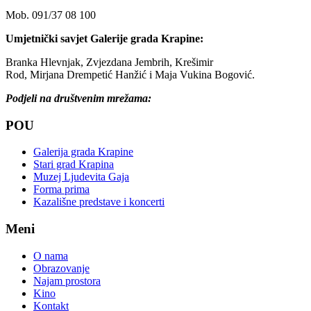
Mob. 091/37 08 100
Umjetnički savjet Galerije grada Krapine:
Branka Hlevnjak, Zvjezdana Jembrih, Krešimir
Rod, Mirjana Drempetić Hanžić i Maja Vukina Bogović.
Podjeli na društvenim mrežama:
POU
Galerija grada Krapine
Stari grad Krapina
Muzej Ljudevita Gaja
Forma prima
Kazališne predstave i koncerti
Meni
O nama
Obrazovanje
Najam prostora
Kino
Kontakt