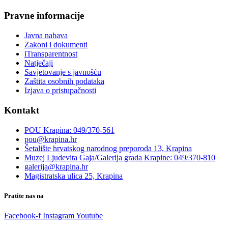
Pravne informacije
Javna nabava
Zakoni i dokumenti
iTransparentnost
Natječaji
Savjetovanje s javnošću
Zaštita osobnih podataka
Izjava o pristupačnosti
Kontakt
POU Krapina: 049/370-561
pou@krapina.hr
Šetalište hrvatskog narodnog preporoda 13, Krapina
Muzej Ljudevita Gaja/Galerija grada Krapine: 049/370-810
galerija@krapina.hr
Magistratska ulica 25, Krapina
Pratite nas na
Facebook-f
Instagram
Youtube