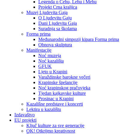
Legenda o Čehu, Lehu i Mehu
Projekt Crna kraljica
Muzej Ljudevita Gaja
O Ljudevitu Gaju
Dani Ljudevita Gaja
Suradnja sa školama
Forma prima
Međunarodni simpozij kipara Forma prima
Obnova skulptura
Manifestacije
Noć muzeja
Noć kazališta
GFUK
Ljeto u Krapini
Varaždinske barokne večeri
Krapinske špelancije
Noć krapinskog pračovjeka
Tjedan kajkavske kulture
Prosinac u Krapini
Kazališne predstave i koncerti
Lektira u kazalištu
Izdavaštvo
EU projekti
Ključ kulture za sve generacije
OK! Otkrijmo kreativnost