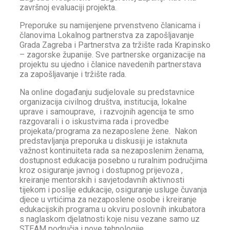
završnoj evaluaciji projekta.
Preporuke su namijenjene prvenstveno članicama i
članovima Lokalnog partnerstva za zapošljavanje
Grada Zagreba i Partnerstva za tržište rada Krapinsko
– zagorske županije. Sve partnerske organizacije na
projektu su ujedno i članice navedenih partnerstava
za zapošljavanje i tržište rada.
Na online događanju sudjelovale su predstavnice
organizacija civilnog društva, institucija, lokalne
uprave i samouprave, i razvojnih agencija te smo
razgovarali i o iskustvima rada i provedbe
projekata/programa za nezaposlene žene. Nakon
predstavljanja preporuka u diskusiji je istaknuta
važnost kontinuiteta rada sa nezaposlenim ženama,
dostupnost edukacija posebno u ruralnim područjima
kroz osiguranje javnog i dostupnog prijevoza ,
kreiranje mentorskih i savjetodavnih aktivnosti
tijekom i poslije edukacije, osiguranje usluge čuvanja
djece u vrtićima za nezaposlene osobe i kreiranje
edukacijskih programa u okviru poslovnih inkubatora
s naglaskom djelatnosti koje nisu vezane samo uz
STEAM područja i nove tehnologije.