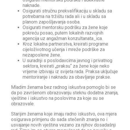
naknade.
Osigurati stručnu prekvalifikaciju u skladu sa
potrebama na tržištu rada ali i u skladu sa
planom zapošljavanja osoba.
Osigurati mentorsku podršku za žene koje
pokreću posao, putem lokalnih razvojnih
agencija uz angažman konzultanata_ica.
Kroz lokalna partnerstva, kreirati programe
cijeloživotnog učenja i mreže podrške za
nezaposlene žene.
U suradnji s poslodavcima javnog i privatnog
sektora, kreirati „praksu“ za žene koje neko
vrijeme izbivaju iz svijeta rada. Praksa uključuje
mentoriranje i naknadu za obavljanje prakse.
Mladim ženama bez radnog iskustva pomoglo bi se
da po završenom obrazovanju steknu dodatna znanja,
vještine i iskustvo na poslovima za koje su se
obrazovale.
Starijim ženama koje imaju radno iskustvo, ova mjera
osigurava primjenu do sada stečenih znanja no i
usvajanje novih vještina vezano za njihov dosadašnji