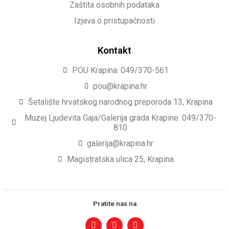
Zaštita osobnih podataka
Izjava o pristupačnosti
Kontakt
POU Krapina: 049/370-561
pou@krapina.hr
Šetalište hrvatskog narodnog preporoda 13, Krapina
Muzej Ljudevita Gaja/Galerija grada Krapine: 049/370-
810
galerija@krapina.hr
Magistratska ulica 25, Krapina
Pratite nas na