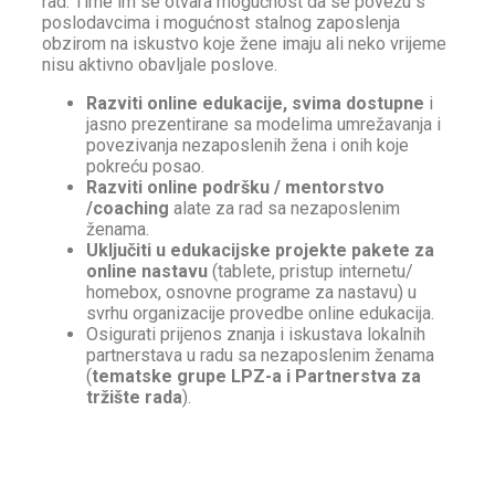
rad. Time im se otvara mogućnost da se povežu s
poslodavcima i mogućnost stalnog zaposlenja
obzirom na iskustvo koje žene imaju ali neko vrijeme
nisu aktivno obavljale poslove.
Razviti online edukacije, svima dostupne
i
jasno prezentirane sa modelima umrežavanja i
povezivanja nezaposlenih žena i onih koje
pokreću posao.
Razviti online podršku / mentorstvo
/coaching
alate za rad sa nezaposlenim
ženama.
Uključiti u edukacijske projekte pakete za
online nastavu
(tablete, pristup internetu/
homebox, osnovne programe za nastavu) u
svrhu organizacije provedbe online edukacija.
Osigurati prijenos znanja i iskustava lokalnih
partnerstava u radu sa nezaposlenim ženama
(
tematske grupe LPZ-a i Partnerstva za
tržište rada
).