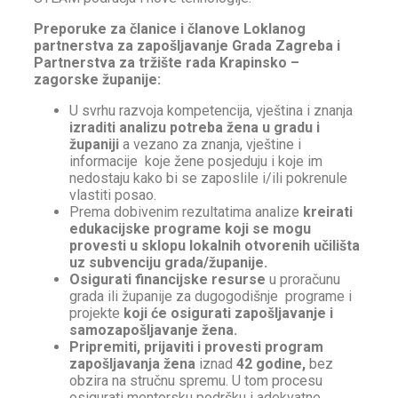
Preporuke za članice i članove Loklanog
partnerstva za zapošljavanje Grada Zagreba i
Partnerstva za tržište rada Krapinsko –
zagorske županije:
U svrhu razvoja kompetencija, vještina i znanja
izraditi analizu potreba žena u gradu i
županiji
a vezano za znanja, vještine i
informacije koje žene posjeduju i koje im
nedostaju kako bi se zaposlile i/ili pokrenule
vlastiti posao.
Prema dobivenim rezultatima analize
kreirati
edukacijske programe koji se mogu
provesti u sklopu lokalnih otvorenih učilišta
uz subvenciju grada/županije.
Osigurati financijske resurse
u proračunu
grada ili županije za dugogodišnje programe i
projekte
koji će osigurati zapošljavanje i
samozapošljavanje žena.
Pripremiti, prijaviti i provesti program
zapošljavanja žena
iznad
42 godine,
bez
obzira na stručnu spremu. U tom procesu
osigurati mentorsku podršku i adekvatne