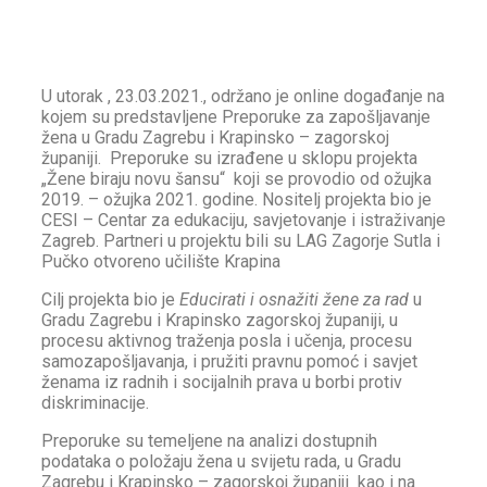
U utorak , 23.03.2021., održano je online događanje na
kojem su predstavljene Preporuke za zapošljavanje
žena u Gradu Zagrebu i Krapinsko – zagorskoj
županiji. Preporuke su izrađene u sklopu projekta
„Žene biraju novu šansu“ koji se provodio od ožujka
2019. – ožujka 2021. godine. Nositelj projekta bio je
CESI – Centar za edukaciju, savjetovanje i istraživanje
Zagreb. Partneri u projektu bili su LAG Zagorje Sutla i
Pučko otvoreno učilište Krapina
Cilj projekta bio je
Educirati i osnažiti žene za rad
u
Gradu Zagrebu i Krapinsko zagorskoj županiji, u
procesu aktivnog traženja posla i učenja, procesu
samozapošljavanja, i pružiti pravnu pomoć i savjet
ženama iz radnih i socijalnih prava u borbi protiv
diskriminacije.
Preporuke su temeljene na analizi dostupnih
podataka o položaju žena u svijetu rada, u Gradu
Zagrebu i Krapinsko – zagorskoj županiji kao i na