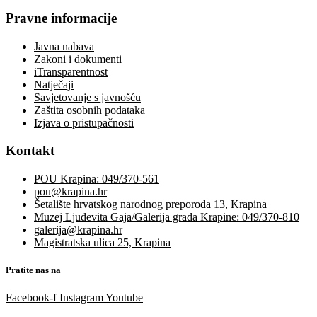
Pravne informacije
Javna nabava
Zakoni i dokumenti
iTransparentnost
Natječaji
Savjetovanje s javnošću
Zaštita osobnih podataka
Izjava o pristupačnosti
Kontakt
POU Krapina: 049/370-561
pou@krapina.hr
Šetalište hrvatskog narodnog preporoda 13, Krapina
Muzej Ljudevita Gaja/Galerija grada Krapine: 049/370-810
galerija@krapina.hr
Magistratska ulica 25, Krapina
Pratite nas na
Facebook-f
Instagram
Youtube