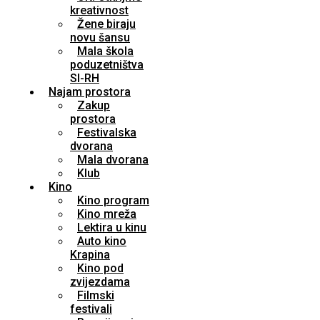
kreativnost
Žene biraju
novu šansu
Mala škola
poduzetništva
SI-RH
Najam prostora
Zakup
prostora
Festivalska
dvorana
Mala dvorana
Klub
Kino
Kino program
Kino mreža
Lektira u kinu
Auto kino
Krapina
Kino pod
zvijezdama
Filmski
festivali