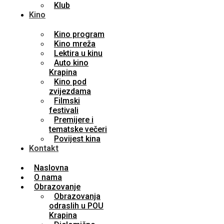
Klub
Kino
Kino program
Kino mreža
Lektira u kinu
Auto kino
Krapina
Kino pod
zvijezdama
Filmski
festivali
Premijere i
tematske večeri
Povijest kina
Kontakt
Naslovna
O nama
Obrazovanje
Obrazovanja
odraslih u POU
Krapina