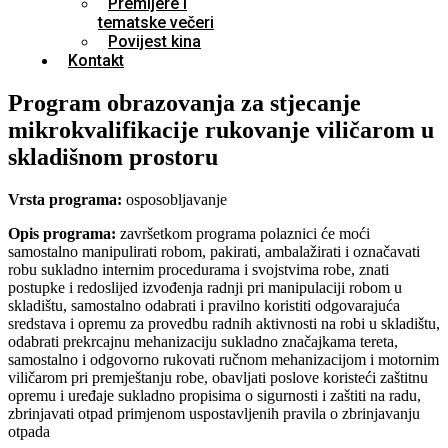
Premijere i
tematske večeri
Povijest kina
Kontakt
Program obrazovanja za stjecanje
mikrokvalifikacije rukovanje viličarom u
skladišnom prostoru
Vrsta programa:
osposobljavanje
Opis programa:
završetkom programa polaznici će moći
samostalno manipulirati robom, pakirati, ambalažirati i označavati
robu sukladno internim procedurama i svojstvima robe, znati
postupke i redoslijed izvođenja radnji pri manipulaciji robom u
skladištu, samostalno odabrati i pravilno koristiti odgovarajuća
sredstava i opremu za provedbu radnih aktivnosti na robi u skladištu,
odabrati prekrcajnu mehanizaciju sukladno značajkama tereta,
samostalno i odgovorno rukovati ručnom mehanizacijom i motornim
viličarom pri premještanju robe, obavljati poslove koristeći zaštitnu
opremu i uređaje sukladno propisima o sigurnosti i zaštiti na radu,
zbrinjavati otpad primjenom uspostavljenih pravila o zbrinjavanju
otpada