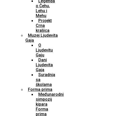
Legenda
o Čehu,
Lehu i
Mehu
Projekt
Crna
kraljica
Muzej Ljudevita
Gaja
O
Ljudevitu
Gaju
Dani
Ljudevita
Gaja
Suradnja
sa
školama
Forma prima
Međunarodni
simpozij
kipara
Forma
prima