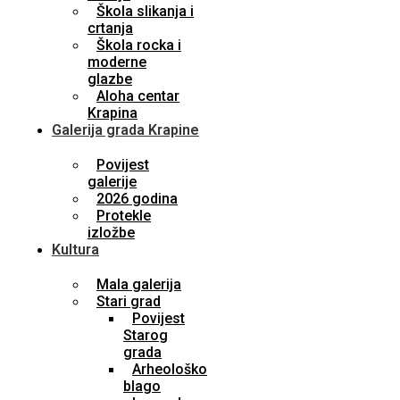
Škola slikanja i
crtanja
Škola rocka i
moderne
glazbe
Aloha centar
Krapina
Galerija grada Krapine
Povijest
galerije
2026 godina
Protekle
izložbe
Kultura
Mala galerija
Stari grad
Povijest
Starog
grada
Arheološko
blago