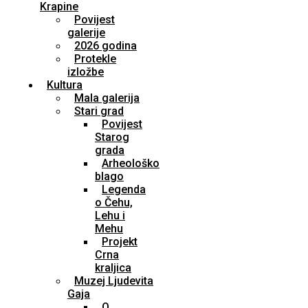
Krapine
Povijest
galerije
2026 godina
Protekle
izložbe
Kultura
Mala galerija
Stari grad
Povijest
Starog
grada
Arheološko
blago
Legenda
o Čehu,
Lehu i
Mehu
Projekt
Crna
kraljica
Muzej Ljudevita
Gaja
O