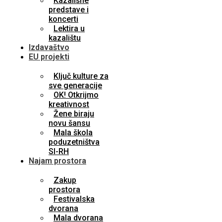
Kazališne
predstave i
koncerti
Lektira u
kazalištu
Izdavaštvo
EU projekti
Ključ kulture za
sve generacije
OK! Otkrijmo
kreativnost
Žene biraju
novu šansu
Mala škola
poduzetništva
SI-RH
Najam prostora
Zakup
prostora
Festivalska
dvorana
Mala dvorana