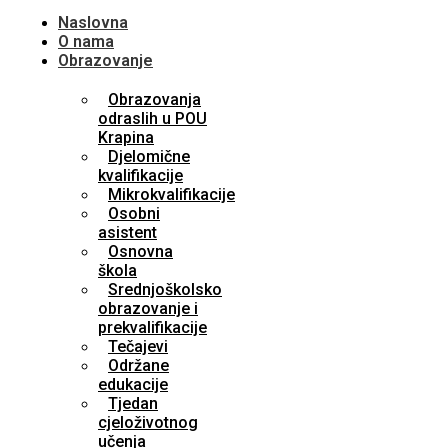
Naslovna
O nama
Obrazovanje
Obrazovanja
odraslih u POU
Krapina
Djelomične
kvalifikacije
Mikrokvalifikacije
Osobni
asistent
Osnovna
škola
Srednjoškolsko
obrazovanje i
prekvalifikacije
Tečajevi
Održane
edukacije
Tjedan
cjeloživotnog
učenja