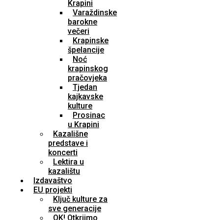
Krapini
Varaždinske
barokne
večeri
Krapinske
špelancije
Noć
krapinskog
pračovjeka
Tjedan
kajkavske
kulture
Prosinac
u Krapini
Kazališne
predstave i
koncerti
Lektira u
kazalištu
Izdavaštvo
EU projekti
Ključ kulture za
sve generacije
OK! Otkrijmo