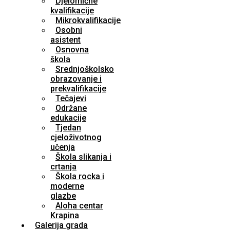
Djelomične
kvalifikacije
Mikrokvalifikacije
Osobni
asistent
Osnovna
škola
Srednjoškolsko
obrazovanje i
prekvalifikacije
Tečajevi
Održane
edukacije
Tjedan
cjeloživotnog
učenja
Škola slikanja i
crtanja
Škola rocka i
moderne
glazbe
Aloha centar
Krapina
Galerija grada