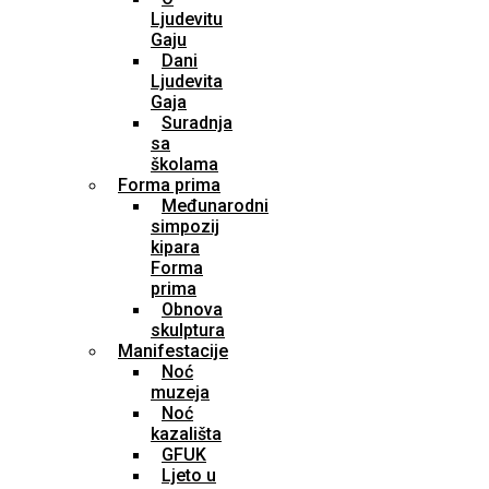
Ljudevitu
Gaju
Dani
Ljudevita
Gaja
Suradnja
sa
školama
Forma prima
Međunarodni
simpozij
kipara
Forma
prima
Obnova
skulptura
Manifestacije
Noć
muzeja
Noć
kazališta
GFUK
Ljeto u