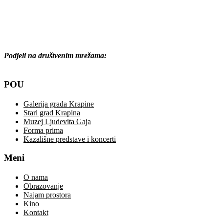
Podjeli na društvenim mrežama:
POU
Galerija grada Krapine
Stari grad Krapina
Muzej Ljudevita Gaja
Forma prima
Kazališne predstave i koncerti
Meni
O nama
Obrazovanje
Najam prostora
Kino
Kontakt