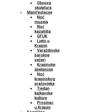
Obnova
skulptura
Manifestacije
Noć
muzeja
Noć
kazališta
GFUK
Ljeto u
Krapini
Varaždinske
barokne
večeri
Krapinske
špelancije
Noć
krapinskog
pračovjeka
Tjedan
kajkavske
kulture
Prosinac
u Krapini