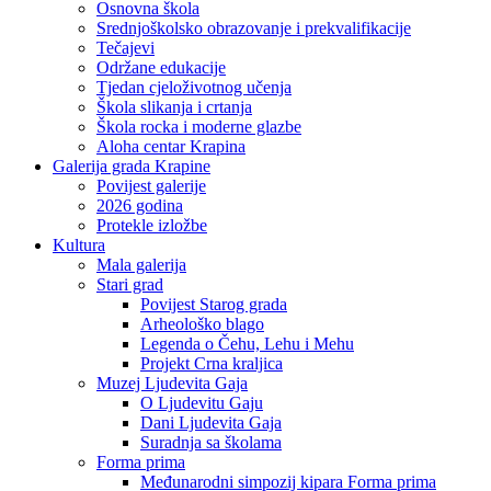
Osnovna škola
Srednjoškolsko obrazovanje i prekvalifikacije
Tečajevi
Održane edukacije
Tjedan cjeloživotnog učenja
Škola slikanja i crtanja
Škola rocka i moderne glazbe
Aloha centar Krapina
Galerija grada Krapine
Povijest galerije
2026 godina
Protekle izložbe
Kultura
Mala galerija
Stari grad
Povijest Starog grada
Arheološko blago
Legenda o Čehu, Lehu i Mehu
Projekt Crna kraljica
Muzej Ljudevita Gaja
O Ljudevitu Gaju
Dani Ljudevita Gaja
Suradnja sa školama
Forma prima
Međunarodni simpozij kipara Forma prima