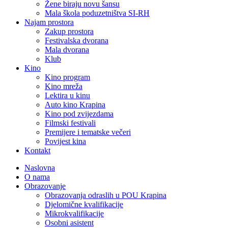
Žene biraju novu šansu
Mala škola poduzetništva SI-RH
Najam prostora
Zakup prostora
Festivalska dvorana
Mala dvorana
Klub
Kino
Kino program
Kino mreža
Lektira u kinu
Auto kino Krapina
Kino pod zvijezdama
Filmski festivali
Premijere i tematske večeri
Povijest kina
Kontakt
Naslovna
O nama
Obrazovanje
Obrazovanja odraslih u POU Krapina
Djelomične kvalifikacije
Mikrokvalifikacije
Osobni asistent