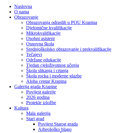
Naslovna
O nama
Obrazovanje
Obrazovanja odraslih u POU Krapina
Djelomične kvalifikacije
Mikrokvalifikacije
Osobni asistent
Osnovna škola
Srednjoškolsko obrazovanje i prekvalifikacije
Tečajevi
Održane edukacije
Tjedan cjeloživotnog učenja
Škola slikanja i crtanja
Škola rocka i moderne glazbe
Aloha centar Krapina
Galerija grada Krapine
Povijest galerije
2026 godina
Protekle izložbe
Kultura
Mala galerija
Stari grad
Povijest Starog grada
Arheološko blago