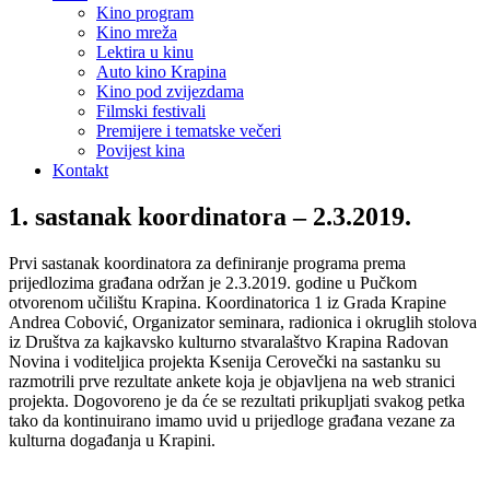
Kino program
Kino mreža
Lektira u kinu
Auto kino Krapina
Kino pod zvijezdama
Filmski festivali
Premijere i tematske večeri
Povijest kina
Kontakt
1. sastanak koordinatora – 2.3.2019.
Prvi sastanak koordinatora za definiranje programa prema
prijedlozima građana održan je 2.3.2019. godine u Pučkom
otvorenom učilištu Krapina. Koordinatorica 1 iz Grada Krapine
Andrea Cobović, Organizator seminara, radionica i okruglih stolova
iz Društva za kajkavsko kulturno stvaralaštvo Krapina Radovan
Novina i voditeljica projekta Ksenija Cerovečki na sastanku su
razmotrili prve rezultate ankete koja je objavljena na web stranici
projekta. Dogovoreno je da će se rezultati prikupljati svakog petka
tako da kontinuirano imamo uvid u prijedloge građana vezane za
kulturna događanja u Krapini.