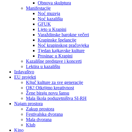
Obnova skulptura
Manifestacije
Noć muzeja
Noć kazališta
GFUK
Ljeto u Krapini
Varaždinske barokne večeri
Krapinske špelancije
Noć krapinskog pračovjeka
Tjedan kajkavske kulture
Prosinac u Krapini
Kazališne predstave i koncerti
Lektira u kazalištu
Izdavaštvo
EU projekti
Ključ kulture za sve generacije
OK! Otkrijmo kreativnost
Žene biraju novu šansu
Mala škola poduzetništva SI-RH
Najam prostora
Zakup prostora
Festivalska dvorana
Mala dvorana
Klub
Kino