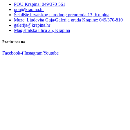
POU Krapina: 049/370-561
pou@krapina.hr
Šetalište hrvatskog narodnog preporoda 13, Krapina
Muzej Ljudevita Gaja/Galerija grada Krapine: 049/370-810
galerija@krapina.hr
Magistratska ulica 25, Krapina
Pratite nas na
Facebook-f
Instagram
Youtube