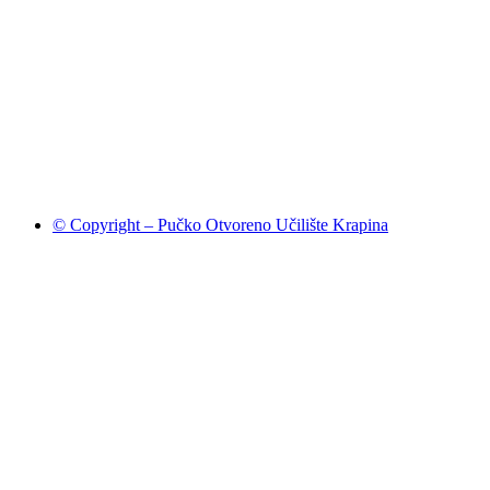
© Copyright – Pučko Otvoreno Učilište Krapina