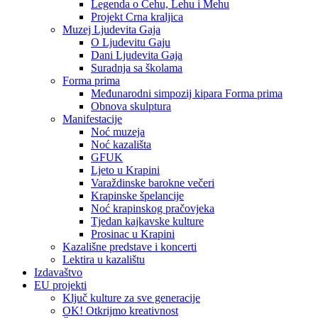
Legenda o Čehu, Lehu i Mehu
Projekt Crna kraljica
Muzej Ljudevita Gaja
O Ljudevitu Gaju
Dani Ljudevita Gaja
Suradnja sa školama
Forma prima
Međunarodni simpozij kipara Forma prima
Obnova skulptura
Manifestacije
Noć muzeja
Noć kazališta
GFUK
Ljeto u Krapini
Varaždinske barokne večeri
Krapinske špelancije
Noć krapinskog pračovjeka
Tjedan kajkavske kulture
Prosinac u Krapini
Kazališne predstave i koncerti
Lektira u kazalištu
Izdavaštvo
EU projekti
Ključ kulture za sve generacije
OK! Otkrijmo kreativnost