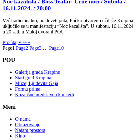
Noć kazališta / Boss Teatar: Črne noči / Subota /
16.11.2024. / 20:00
Već tradicionalno, po deveti puta, Pučko otvoreno učilište Krapina
uključilo se u manifestaciju “Noć kazališta”. U subotu, 16.11.2024.
u 20 sati, u Maloj dvorani POU
Pročitaj više »
Page
1
Page
2
Page
3
…
Page
10
POU
Galerija grada Krapine
Stari grad Krapina
Muzej Ljudevita Gaja
Forma prima
Kazališne predstave i koncerti
Meni
O nama
Obrazovanje
Najam prostora
Kino