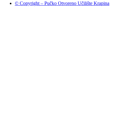
© Copyright – Pučko Otvoreno Učilište Krapina