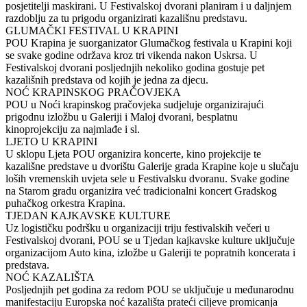
posjetitelji maskirani. U Festivalskoj dvorani planiram i u daljnjem
razdoblju za tu prigodu organizirati kazališnu predstavu.
GLUMAČKI FESTIVAL U KRAPINI
POU Krapina je suorganizator Glumačkog festivala u Krapini koji
se svake godine održava kroz tri vikenda nakon Uskrsa. U
Festivalskoj dvorani posljednjih nekoliko godina gostuje pet
kazališnih predstava od kojih je jedna za djecu.
NOĆ KRAPINSKOG PRAČOVJEKA
POU u Noći krapinskog pračovjeka sudjeluje organizirajući
prigodnu izložbu u Galeriji i Maloj dvorani, besplatnu
kinoprojekciju za najmlađe i sl.
LJETO U KRAPINI
U sklopu Ljeta POU organizira koncerte, kino projekcije te
kazališne predstave u dvorištu Galerije grada Krapine koje u slučaju
loših vremenskih uvjeta sele u Festivalsku dvoranu. Svake godine
na Starom gradu organizira već tradicionalni koncert Gradskog
puhačkog orkestra Krapina.
TJEDAN KAJKAVSKE KULTURE
Uz logističku podršku u organizaciji triju festivalskih večeri u
Festivalskoj dvorani, POU se u Tjedan kajkavske kulture uključuje
organizacijom Auto kina, izložbe u Galeriji te popratnih koncerata i
predstava.
NOĆ KAZALIŠTA
Posljednjih pet godina za redom POU se uključuje u međunarodnu
manifestaciju Europska noć kazališta prateći ciljeve promicanja