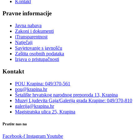
Kontakt
Pravne informacije
Javna nabava
Zakoni i dokumenti
iTransparentnost
Natječaji
Savjetovanje s javnošću
Zaštita osobnih podataka
Izjava o pristupačnosti
Kontakt
POU Krapina: 049/370-561
pou@krapina.hr
Šetalište hrvatskog narodnog preporoda 13, Krapina
Muzej Ljudevita Gaja/Galerija grada Krapine: 049/370-810
galerija@krapina.hr
Magistratska ulica 25, Krapina
Pratite nas na
Facebook-f
Instagram
Youtube