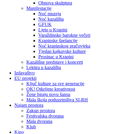
Obnova skulptura
Manifestacije
Noć muzeja
Noć kazališta
GFUK
Ljeto u Krapini
Varaždinske barokne večeri
Krapinske špelancije
Noć krapinskog pračovjeka
Tjedan kajkavske kulture
Prosinac u Krapini
Kazališne predstave i koncerti
Lektira u kazalištu
Izdavaštvo
EU projekti
Ključ kulture za sve generacije
OK! Otkrijmo kreativnost
Žene biraju novu šansu
Mala škola poduzetništva SI-RH
Najam prostora
Zakup prostora
Festivalska dvorana
Mala dvorana
Klub
Kino