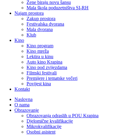
Žene biraju novu šansu
Mala škola poduzetništva SI-RH
Najam prostora
Zakup prostora
Festivalska dvorana
Mala dvorana
Klub
Kino
Kino program
Kino mreža
Lektira u kinu
Auto kino Krapina
Kino pod zvijezdama
Filmski festivali
Premijere i tematske večeri
Povijest kina
Kontakt
Naslovna
O nama
Obrazovanje
Obrazovanja odraslih u POU Krapina
Djelomične kvalifikacije
Mikrokvalifikacije
Osobni asistent