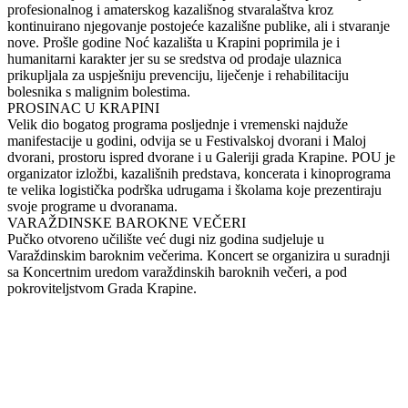
profesionalnog i amaterskog kazališnog stvaralaštva kroz
kontinuirano njegovanje postojeće kazališne publike, ali i stvaranje
nove. Prošle godine Noć kazališta u Krapini poprimila je i
humanitarni karakter jer su se sredstva od prodaje ulaznica
prikupljala za uspješniju prevenciju, liječenje i rehabilitaciju
bolesnika s malignim bolestima.
PROSINAC U KRAPINI
Velik dio bogatog programa posljednje i vremenski najduže
manifestacije u godini, odvija se u Festivalskoj dvorani i Maloj
dvorani, prostoru ispred dvorane i u Galeriji grada Krapine. POU je
organizator izložbi, kazališnih predstava, koncerata i kinoprograma
te velika logistička podrška udrugama i školama koje prezentiraju
svoje programe u dvoranama.
VARAŽDINSKE BAROKNE VEČERI
Pučko otvoreno učilište već dugi niz godina sudjeluje u
Varaždinskim baroknim večerima. Koncert se organizira u suradnji
sa Koncertnim uredom varaždinskih baroknih večeri, a pod
pokroviteljstvom Grada Krapine.