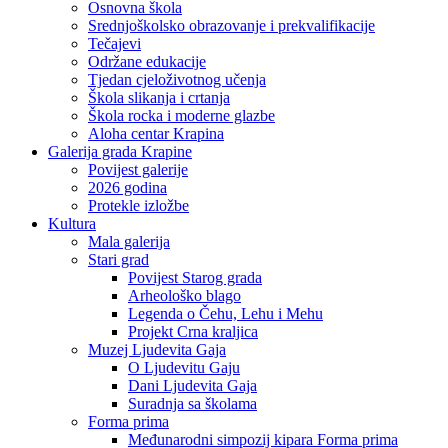
Osnovna škola
Srednjoškolsko obrazovanje i prekvalifikacije
Tečajevi
Održane edukacije
Tjedan cjeloživotnog učenja
Škola slikanja i crtanja
Škola rocka i moderne glazbe
Aloha centar Krapina
Galerija grada Krapine
Povijest galerije
2026 godina
Protekle izložbe
Kultura
Mala galerija
Stari grad
Povijest Starog grada
Arheološko blago
Legenda o Čehu, Lehu i Mehu
Projekt Crna kraljica
Muzej Ljudevita Gaja
O Ljudevitu Gaju
Dani Ljudevita Gaja
Suradnja sa školama
Forma prima
Međunarodni simpozij kipara Forma prima