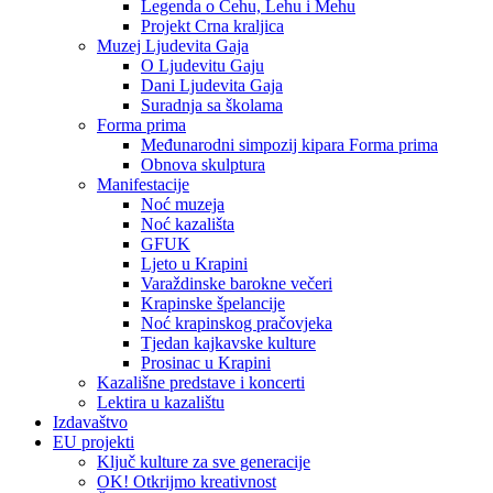
Legenda o Čehu, Lehu i Mehu
Projekt Crna kraljica
Muzej Ljudevita Gaja
O Ljudevitu Gaju
Dani Ljudevita Gaja
Suradnja sa školama
Forma prima
Međunarodni simpozij kipara Forma prima
Obnova skulptura
Manifestacije
Noć muzeja
Noć kazališta
GFUK
Ljeto u Krapini
Varaždinske barokne večeri
Krapinske špelancije
Noć krapinskog pračovjeka
Tjedan kajkavske kulture
Prosinac u Krapini
Kazališne predstave i koncerti
Lektira u kazalištu
Izdavaštvo
EU projekti
Ključ kulture za sve generacije
OK! Otkrijmo kreativnost