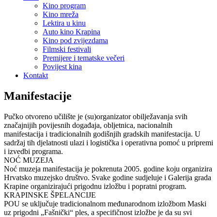
Kino program
Kino mreža
Lektira u kinu
Auto kino Krapina
Kino pod zvijezdama
Filmski festivali
Premijere i tematske večeri
Povijest kina
Kontakt
Manifestacije
Pučko otvoreno učilište je (su)organizator obilježavanja svih
značajnijih povijesnih događaja, obljetnica, nacionalnih
manifestacija i tradicionalnih godišnjih gradskih manifestacija. U
sadržaj tih djelatnosti ulazi i logistička i operativna pomoć u pripremi
i izvedbi programa.
NOĆ MUZEJA
Noć muzeja manifestacija je pokrenuta 2005. godine koju organizira
Hrvatsko muzejsko društvo. Svake godine sudjeluje i Galerija grada
Krapine organizirajući prigodnu izložbu i popratni program.
KRAPINSKE ŠPELANCIJE
POU se uključuje tradicionalnom međunarodnom izložbom Maski
uz prigodni „Fašnički“ ples, a specifičnost izložbe je da su svi