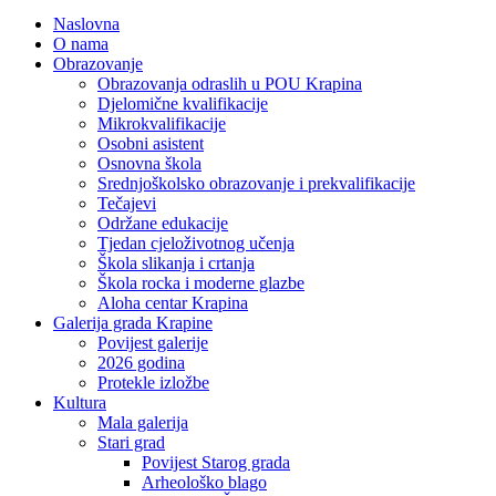
Naslovna
O nama
Obrazovanje
Obrazovanja odraslih u POU Krapina
Djelomične kvalifikacije
Mikrokvalifikacije
Osobni asistent
Osnovna škola
Srednjoškolsko obrazovanje i prekvalifikacije
Tečajevi
Održane edukacije
Tjedan cjeloživotnog učenja
Škola slikanja i crtanja
Škola rocka i moderne glazbe
Aloha centar Krapina
Galerija grada Krapine
Povijest galerije
2026 godina
Protekle izložbe
Kultura
Mala galerija
Stari grad
Povijest Starog grada
Arheološko blago