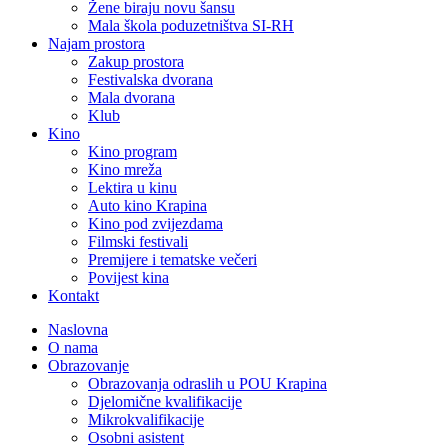
Žene biraju novu šansu
Mala škola poduzetništva SI-RH
Najam prostora
Zakup prostora
Festivalska dvorana
Mala dvorana
Klub
Kino
Kino program
Kino mreža
Lektira u kinu
Auto kino Krapina
Kino pod zvijezdama
Filmski festivali
Premijere i tematske večeri
Povijest kina
Kontakt
Naslovna
O nama
Obrazovanje
Obrazovanja odraslih u POU Krapina
Djelomične kvalifikacije
Mikrokvalifikacije
Osobni asistent