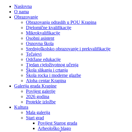
Naslovna
O nama
Obrazovanje
Obrazovanja odraslih u POU Krapina
Djelomične kvalifikacije
Mikrokvalifikacije
Osobni asistent
Osnovna škola
Srednjoškolsko obrazovanje i prekvalifikacije
Tečajevi
Održane edukacije
Tjedan cjeloživotnog učenja
Škola slikanja i crtanja
Škola rocka i moderne glazbe
Aloha centar Krapina
Galerija grada Krapine
Povijest galerije
2026 godina
Protekle izložbe
Kultura
Mala galerija
Stari grad
Povijest Starog grada
Arheološko blago