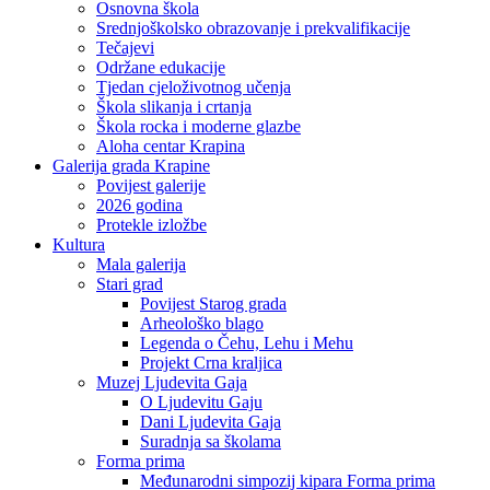
Osnovna škola
Srednjoškolsko obrazovanje i prekvalifikacije
Tečajevi
Održane edukacije
Tjedan cjeloživotnog učenja
Škola slikanja i crtanja
Škola rocka i moderne glazbe
Aloha centar Krapina
Galerija grada Krapine
Povijest galerije
2026 godina
Protekle izložbe
Kultura
Mala galerija
Stari grad
Povijest Starog grada
Arheološko blago
Legenda o Čehu, Lehu i Mehu
Projekt Crna kraljica
Muzej Ljudevita Gaja
O Ljudevitu Gaju
Dani Ljudevita Gaja
Suradnja sa školama
Forma prima
Međunarodni simpozij kipara Forma prima