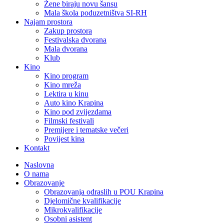
Žene biraju novu šansu
Mala škola poduzetništva SI-RH
Najam prostora
Zakup prostora
Festivalska dvorana
Mala dvorana
Klub
Kino
Kino program
Kino mreža
Lektira u kinu
Auto kino Krapina
Kino pod zvijezdama
Filmski festivali
Premijere i tematske večeri
Povijest kina
Kontakt
Naslovna
O nama
Obrazovanje
Obrazovanja odraslih u POU Krapina
Djelomične kvalifikacije
Mikrokvalifikacije
Osobni asistent