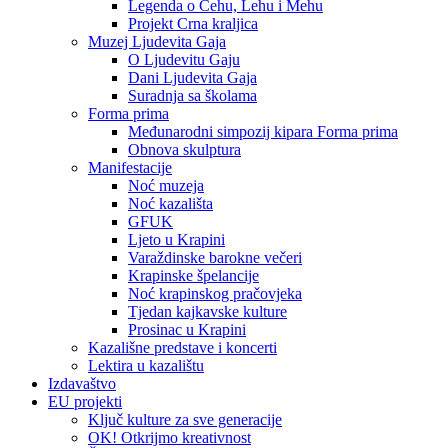
Legenda o Čehu, Lehu i Mehu
Projekt Crna kraljica
Muzej Ljudevita Gaja
O Ljudevitu Gaju
Dani Ljudevita Gaja
Suradnja sa školama
Forma prima
Međunarodni simpozij kipara Forma prima
Obnova skulptura
Manifestacije
Noć muzeja
Noć kazališta
GFUK
Ljeto u Krapini
Varaždinske barokne večeri
Krapinske špelancije
Noć krapinskog pračovjeka
Tjedan kajkavske kulture
Prosinac u Krapini
Kazališne predstave i koncerti
Lektira u kazalištu
Izdavaštvo
EU projekti
Ključ kulture za sve generacije
OK! Otkrijmo kreativnost