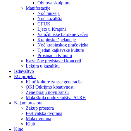
Obnova skulptura
Manifestacije
Noć muzeja
Noć kazališta
GFUK
Ljeto u Krapini
Varaždinske barokne večeri
Krapinske špelancije
Noć krapinskog pračovjeka
Tjedan kajkavske kulture
Prosinac u Krapini
Kazališne predstave i koncerti
Lektira u kazalištu
Izdavaštvo
EU projekti
Ključ kulture za sve generacije
OK! Otkrijmo kreativnost
Žene biraju novu šansu
Mala škola poduzetništva SI-RH
Najam prostora
Zakup prostora
Festivalska dvorana
Mala dvorana
Klub
Kino