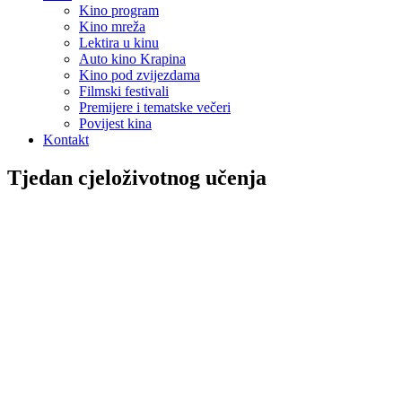
Kino program
Kino mreža
Lektira u kinu
Auto kino Krapina
Kino pod zvijezdama
Filmski festivali
Premijere i tematske večeri
Povijest kina
Kontakt
Tjedan cjeloživotnog učenja