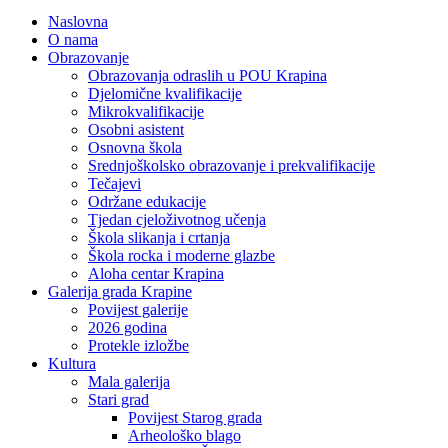
Naslovna
O nama
Obrazovanje
Obrazovanja odraslih u POU Krapina
Djelomične kvalifikacije
Mikrokvalifikacije
Osobni asistent
Osnovna škola
Srednjoškolsko obrazovanje i prekvalifikacije
Tečajevi
Održane edukacije
Tjedan cjeloživotnog učenja
Škola slikanja i crtanja
Škola rocka i moderne glazbe
Aloha centar Krapina
Galerija grada Krapine
Povijest galerije
2026 godina
Protekle izložbe
Kultura
Mala galerija
Stari grad
Povijest Starog grada
Arheološko blago