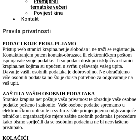
Premijere i
tematske večeri
Povijest kina
Kontakt
Pravila privatnosti
PODACI KOJE PRIKUPLJAMO
Pristup web stranici krapina.net je slobodan i ne traži se registracija.
Kontaktiranjem putem kontakt-obrazaca ili elektroničkom poštom
ispunjavate svoje podatke. Ti su podaci dostupni isključivo stranici
krapina.net kojima su upućeni u svrhu rješavanja vašeg upita.
Davanje vaših osobnih podataka je dobrovoljno. Ne obrađujemo
više osobnih podataka no što je doista potrebno za odgovaranje na
vaš upit.
ZAŠTITA VAŠIH OSOBNIH PODATAKA
Stranica krapina.net poštuje vašu privatnost te obrađuje vaše osobne
podatke pošteno i zakonito. Vaše osobne podatke spremamo u
elektroničkom obliku te u svrhu zaštite primjenjujemo odgovarajuće
tehničke i organizacijske mjere zaštite osobnih podataka i procedure
kako bismo spriječili da se osobnim podacima ne bi neovlašteno
pristupalo.
KOLAČIĆI