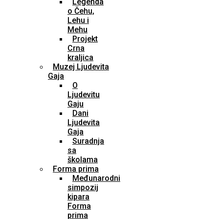
Legenda
o Čehu,
Lehu i
Mehu
Projekt
Crna
kraljica
Muzej Ljudevita
Gaja
O
Ljudevitu
Gaju
Dani
Ljudevita
Gaja
Suradnja
sa
školama
Forma prima
Međunarodni
simpozij
kipara
Forma
prima