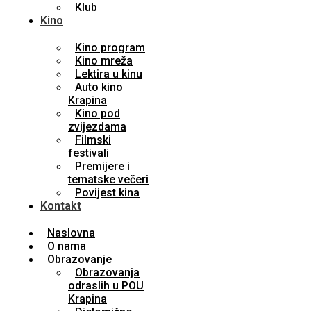
Klub
Kino
Kino program
Kino mreža
Lektira u kinu
Auto kino
Krapina
Kino pod
zvijezdama
Filmski
festivali
Premijere i
tematske večeri
Povijest kina
Kontakt
Naslovna
O nama
Obrazovanje
Obrazovanja
odraslih u POU
Krapina