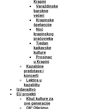
Krapini
Varaždinske
barokne
večeri
Krapinske
špelancije
Noć
krapinskog
pračovjeka
Tjedan
kajkavske
kulture
Prosinac
u Krapini
Kazališne
predstave i
koncerti
Lektira u
kazalištu
Izdavaštvo
EU projekti
Ključ kulture za
sve generacije
OK! Otkrijmo