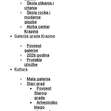
Škola slikanja i
crtanja
Škola rocka i
moderne
glazbe
Aloha centar
Krapina
Galerija grada Krapine
Povijest
galerije
2026 godina
Protekle
izložbe
Kultura
Mala galerija
Stari grad
Povijest
Starog
grada
Arheološko
blago