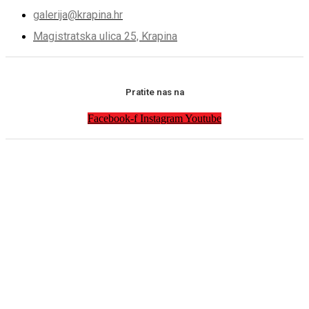
galerija@krapina.hr
Magistratska ulica 25, Krapina
Pratite nas na
Facebook-f
Instagram
Youtube