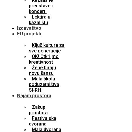
Kazališne
predstave i
koncerti
Lektira u
kazalištu
Izdavaštvo
EU projekti
Ključ kulture za
sve generacije
OK! Otkrijmo
kreativnost
Žene biraju
novu šansu
Mala škola
poduzetništva
SI-RH
Najam prostora
Zakup
prostora
Festivalska
dvorana
Mala dvorana