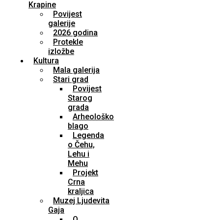
Krapine
Povijest
galerije
2026 godina
Protekle
izložbe
Kultura
Mala galerija
Stari grad
Povijest
Starog
grada
Arheološko
blago
Legenda
o Čehu,
Lehu i
Mehu
Projekt
Crna
kraljica
Muzej Ljudevita
Gaja
O