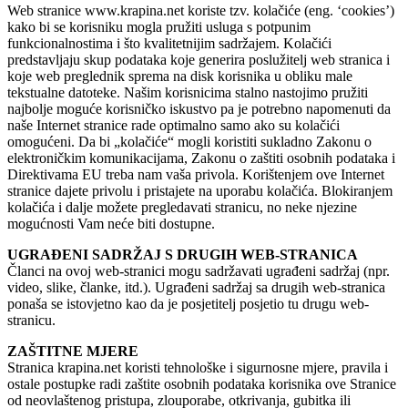
Web stranice www.krapina.net koriste tzv. kolačiće (eng. ‘cookies’)
kako bi se korisniku mogla pružiti usluga s potpunim
funkcionalnostima i što kvalitetnijim sadržajem. Kolačići
predstavljaju skup podataka koje generira poslužitelj web stranica i
koje web preglednik sprema na disk korisnika u obliku male
tekstualne datoteke. Našim korisnicima stalno nastojimo pružiti
najbolje moguće korisničko iskustvo pa je potrebno napomenuti da
naše Internet stranice rade optimalno samo ako su kolačići
omogućeni. Da bi „kolačiće“ mogli koristiti sukladno Zakonu o
elektroničkim komunikacijama, Zakonu o zaštiti osobnih podataka i
Direktivama EU treba nam vaša privola. Korištenjem ove Internet
stranice dajete privolu i pristajete na uporabu kolačića. Blokiranjem
kolačića i dalje možete pregledavati stranicu, no neke njezine
mogućnosti Vam neće biti dostupne.
UGRAĐENI SADRŽAJ S DRUGIH WEB-STRANICA
Članci na ovoj web-stranici mogu sadržavati ugrađeni sadržaj (npr.
video, slike, članke, itd.). Ugrađeni sadržaj sa drugih web-stranica
ponaša se istovjetno kao da je posjetitelj posjetio tu drugu web-
stranicu.
ZAŠTITNE MJERE
Stranica krapina.net koristi tehnološke i sigurnosne mjere, pravila i
ostale postupke radi zaštite osobnih podataka korisnika ove Stranice
od neovlaštenog pristupa, zlouporabe, otkrivanja, gubitka ili