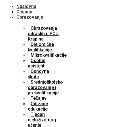
Naslovna
O nama
Obrazovanje
Obrazovanja
odraslih u POU
Krapina
Djelomične
kvalifikacije
Mikrokvalifikacije
Osobni
asistent
Osnovna
škola
Srednjoškolsko
obrazovanje i
prekvalifikacije
Tečajevi
Održane
edukacije
Tjedan
cjeloživotnog
učenja