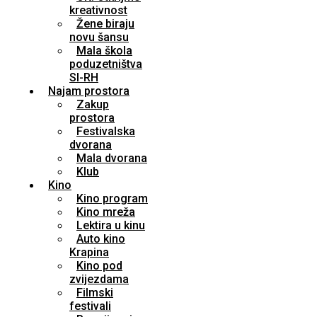
kreativnost
Žene biraju
novu šansu
Mala škola
poduzetništva
SI-RH
Najam prostora
Zakup
prostora
Festivalska
dvorana
Mala dvorana
Klub
Kino
Kino program
Kino mreža
Lektira u kinu
Auto kino
Krapina
Kino pod
zvijezdama
Filmski
festivali