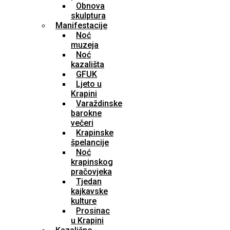
Obnova
skulptura
Manifestacije
Noć
muzeja
Noć
kazališta
GFUK
Ljeto u
Krapini
Varaždinske
barokne
večeri
Krapinske
špelancije
Noć
krapinskog
pračovjeka
Tjedan
kajkavske
kulture
Prosinac
u Krapini