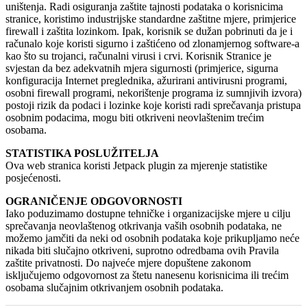
uništenja. Radi osiguranja zaštite tajnosti podataka o korisnicima
stranice, koristimo industrijske standardne zaštitne mjere, primjerice
firewall i zaštita lozinkom. Ipak, korisnik se dužan pobrinuti da je i
računalo koje koristi sigurno i zaštićeno od zlonamjernog software-a
kao što su trojanci, računalni virusi i crvi. Korisnik Stranice je
svjestan da bez adekvatnih mjera sigurnosti (primjerice, sigurna
konfiguracija Internet preglednika, ažurirani antivirusni programi,
osobni firewall programi, nekorištenje programa iz sumnjivih izvora)
postoji rizik da podaci i lozinke koje koristi radi sprečavanja pristupa
osobnim podacima, mogu biti otkriveni neovlaštenim trećim
osobama.
STATISTIKA POSLUŽITELJA
Ova web stranica koristi Jetpack plugin za mjerenje statistike
posjećenosti.
OGRANIČENJE ODGOVORNOSTI
Iako poduzimamo dostupne tehničke i organizacijske mjere u cilju
sprečavanja neovlaštenog otkrivanja vaših osobnih podataka, ne
možemo jamčiti da neki od osobnih podataka koje prikupljamo neće
nikada biti slučajno otkriveni, suprotno odredbama ovih Pravila
zaštite privatnosti. Do najveće mjere dopuštene zakonom
isključujemo odgovornost za štetu nanesenu korisnicima ili trećim
osobama slučajnim otkrivanjem osobnih podataka.