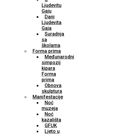
Ljudevitu
Gaju
Dani
Ljudevita
Gaja
Suradnja
sa
školama
Forma prima
Međunarodni
simpozij
kipara
Forma
prima
Obnova
skulptura
Manifestacije
Noć
muzeja
Noć
kazališta
GFUK
Ljeto u