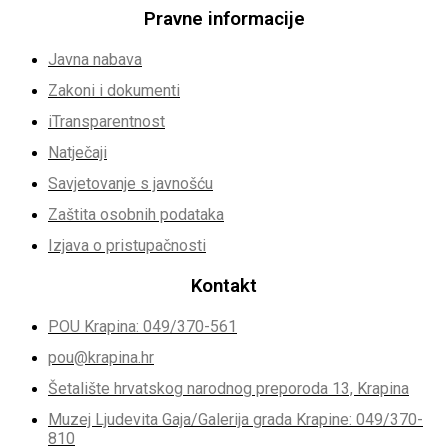
Pravne informacije
Javna nabava
Zakoni i dokumenti
iTransparentnost
Natječaji
Savjetovanje s javnošću
Zaštita osobnih podataka
Izjava o pristupačnosti
Kontakt
POU Krapina: 049/370-561
pou@krapina.hr
Šetalište hrvatskog narodnog preporoda 13, Krapina
Muzej Ljudevita Gaja/Galerija grada Krapine: 049/370-
810