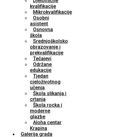
Djelomične
kvalifikacije
Mikrokvalifikacije
Osobni
asistent
Osnovna
škola
Srednjoškolsko
obrazovanje i
prekvalifikacije
Tečajevi
Održane
edukacije
Tjedan
cjeloživotnog
učenja
Škola slikanja i
crtanja
Škola rocka i
moderne
glazbe
Aloha centar
Krapina
Galerija grada