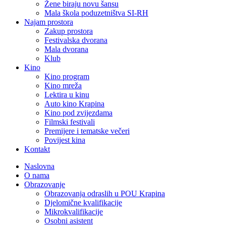
Žene biraju novu šansu
Mala škola poduzetništva SI-RH
Najam prostora
Zakup prostora
Festivalska dvorana
Mala dvorana
Klub
Kino
Kino program
Kino mreža
Lektira u kinu
Auto kino Krapina
Kino pod zvijezdama
Filmski festivali
Premijere i tematske večeri
Povijest kina
Kontakt
Naslovna
O nama
Obrazovanje
Obrazovanja odraslih u POU Krapina
Djelomične kvalifikacije
Mikrokvalifikacije
Osobni asistent