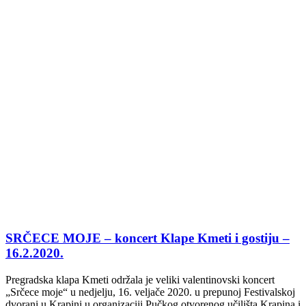
SRČECE MOJE – koncert Klape Kmeti i gostiju –
16.2.2020.
Pregradska klapa Kmeti održala je veliki valentinovski koncert
„Srčece moje“ u nedjelju, 16. veljače 2020. u prepunoj Festivalskoj
dvorani u Krapini u organizaciji Pučkog otvorenog učilišta Krapina i