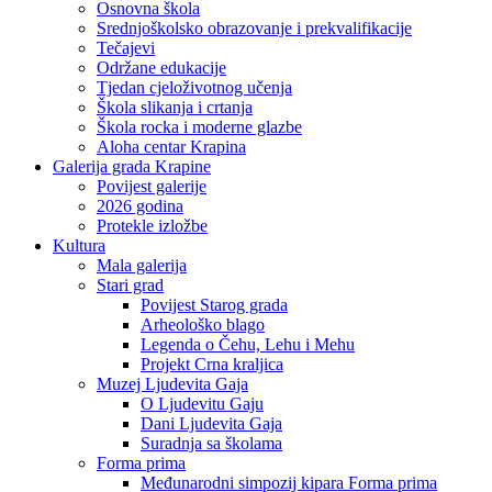
Osnovna škola
Srednjoškolsko obrazovanje i prekvalifikacije
Tečajevi
Održane edukacije
Tjedan cjeloživotnog učenja
Škola slikanja i crtanja
Škola rocka i moderne glazbe
Aloha centar Krapina
Galerija grada Krapine
Povijest galerije
2026 godina
Protekle izložbe
Kultura
Mala galerija
Stari grad
Povijest Starog grada
Arheološko blago
Legenda o Čehu, Lehu i Mehu
Projekt Crna kraljica
Muzej Ljudevita Gaja
O Ljudevitu Gaju
Dani Ljudevita Gaja
Suradnja sa školama
Forma prima
Međunarodni simpozij kipara Forma prima