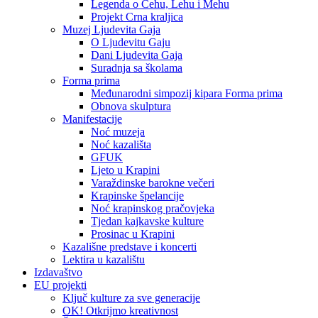
Legenda o Čehu, Lehu i Mehu
Projekt Crna kraljica
Muzej Ljudevita Gaja
O Ljudevitu Gaju
Dani Ljudevita Gaja
Suradnja sa školama
Forma prima
Međunarodni simpozij kipara Forma prima
Obnova skulptura
Manifestacije
Noć muzeja
Noć kazališta
GFUK
Ljeto u Krapini
Varaždinske barokne večeri
Krapinske špelancije
Noć krapinskog pračovjeka
Tjedan kajkavske kulture
Prosinac u Krapini
Kazališne predstave i koncerti
Lektira u kazalištu
Izdavaštvo
EU projekti
Ključ kulture za sve generacije
OK! Otkrijmo kreativnost