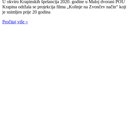
U okviru Krapinskih špelancija 2020. godine u Maloj dvorani POU
Krapina održala se projekcija filma „Kolinje na Zvončev način“ koji
je snimljen prije 20 godina
Pročitaj više »