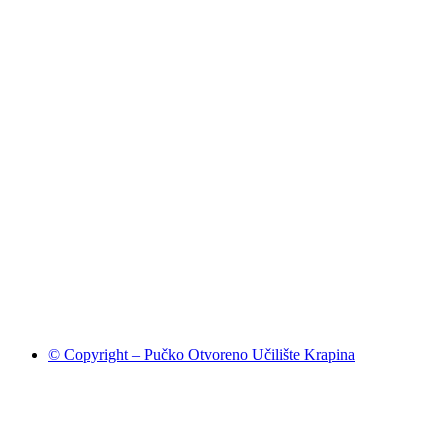
© Copyright – Pučko Otvoreno Učilište Krapina