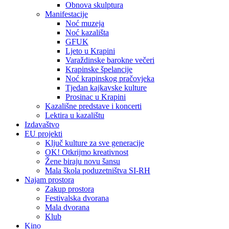
Obnova skulptura
Manifestacije
Noć muzeja
Noć kazališta
GFUK
Ljeto u Krapini
Varaždinske barokne večeri
Krapinske špelancije
Noć krapinskog pračovjeka
Tjedan kajkavske kulture
Prosinac u Krapini
Kazališne predstave i koncerti
Lektira u kazalištu
Izdavaštvo
EU projekti
Ključ kulture za sve generacije
OK! Otkrijmo kreativnost
Žene biraju novu šansu
Mala škola poduzetništva SI-RH
Najam prostora
Zakup prostora
Festivalska dvorana
Mala dvorana
Klub
Kino