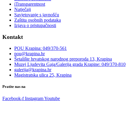
iTransparentnost
Natječaji
Savjetovanje s javnošću
Zaštita osobnih podataka
Izjava o pristupačnosti
Kontakt
POU Krapina: 049/370-561
pou@krapina.hr
Šetalište hrvatskog narodnog preporoda 13, Krapina
Muzej Ljudevita Gaja/Galerija grada Krapine: 049/370-810
galerija@krapina.hr
Magistratska ulica 25, Krapina
Pratite nas na
Facebook-f
Instagram
Youtube