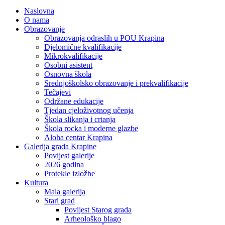
Naslovna
O nama
Obrazovanje
Obrazovanja odraslih u POU Krapina
Djelomične kvalifikacije
Mikrokvalifikacije
Osobni asistent
Osnovna škola
Srednjoškolsko obrazovanje i prekvalifikacije
Tečajevi
Održane edukacije
Tjedan cjeloživotnog učenja
Škola slikanja i crtanja
Škola rocka i moderne glazbe
Aloha centar Krapina
Galerija grada Krapine
Povijest galerije
2026 godina
Protekle izložbe
Kultura
Mala galerija
Stari grad
Povijest Starog grada
Arheološko blago