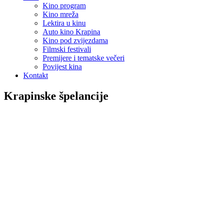
Kino program
Kino mreža
Lektira u kinu
Auto kino Krapina
Kino pod zvijezdama
Filmski festivali
Premijere i tematske večeri
Povijest kina
Kontakt
Krapinske špelancije