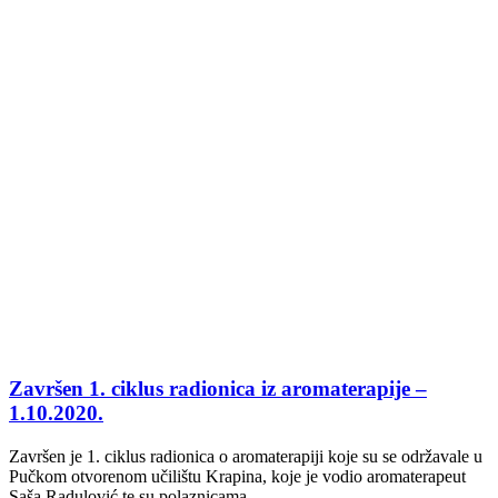
Završen 1. ciklus radionica iz aromaterapije –
1.10.2020.
Završen je 1. ciklus radionica o aromaterapiji koje su se održavale u
Pučkom otvorenom učilištu Krapina, koje je vodio aromaterapeut
Saša Radulović te su polaznicama