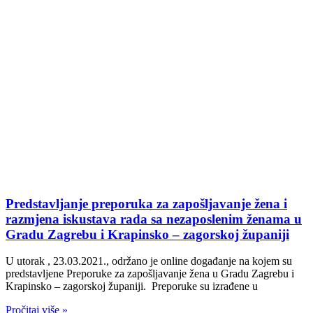
Predstavljanje preporuka za zapošljavanje žena i
razmjena iskustava rada sa nezaposlenim ženama u
Gradu Zagrebu i Krapinsko – zagorskoj županiji
U utorak , 23.03.2021., održano je online događanje na kojem su
predstavljene Preporuke za zapošljavanje žena u Gradu Zagrebu i
Krapinsko – zagorskoj županiji. Preporuke su izrađene u
Pročitaj više »