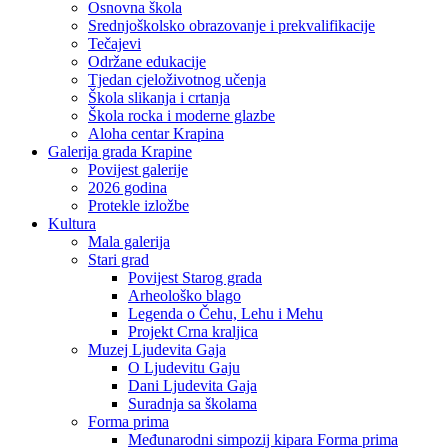
Osnovna škola
Srednjoškolsko obrazovanje i prekvalifikacije
Tečajevi
Održane edukacije
Tjedan cjeloživotnog učenja
Škola slikanja i crtanja
Škola rocka i moderne glazbe
Aloha centar Krapina
Galerija grada Krapine
Povijest galerije
2026 godina
Protekle izložbe
Kultura
Mala galerija
Stari grad
Povijest Starog grada
Arheološko blago
Legenda o Čehu, Lehu i Mehu
Projekt Crna kraljica
Muzej Ljudevita Gaja
O Ljudevitu Gaju
Dani Ljudevita Gaja
Suradnja sa školama
Forma prima
Međunarodni simpozij kipara Forma prima