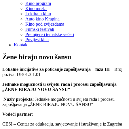
Kino program
Kino mreža
Lektira u kinu
Auto kino Krapina
Kino pod zvijezdama
Filmski festivali
Premijere i tematske večeri
Povijest kina
Kontakt
Žene biraju novu šansu
Lokalne inicijative za poticanje zapošljavanja – faza III
– Broj
poziva: UP.01.3.1.01
Jednake mogućnosti u svijetu rada i procesu zapošljavanja
„ŽENE BIRAJU NOVU ŠANSU“
Naziv projekta
: Jednake mogućnosti u svijetu rada i procesu
zapošljavanja „ŽENE BIRAJU NOVU ŠANSU“
Vodeći partner
:
CESI – Centar za edukaciju, savjetovanje i istraživanje iz Zagreba