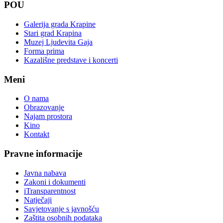
POU
Galerija grada Krapine
Stari grad Krapina
Muzej Ljudevita Gaja
Forma prima
Kazališne predstave i koncerti
Meni
O nama
Obrazovanje
Najam prostora
Kino
Kontakt
Pravne informacije
Javna nabava
Zakoni i dokumenti
iTransparentnost
Natječaji
Savjetovanje s javnošću
Zaštita osobnih podataka