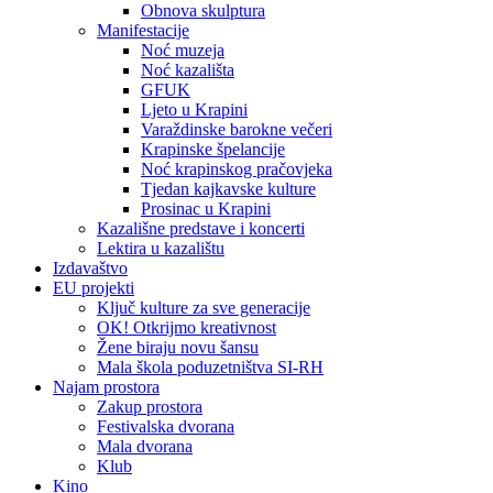
Obnova skulptura
Manifestacije
Noć muzeja
Noć kazališta
GFUK
Ljeto u Krapini
Varaždinske barokne večeri
Krapinske špelancije
Noć krapinskog pračovjeka
Tjedan kajkavske kulture
Prosinac u Krapini
Kazališne predstave i koncerti
Lektira u kazalištu
Izdavaštvo
EU projekti
Ključ kulture za sve generacije
OK! Otkrijmo kreativnost
Žene biraju novu šansu
Mala škola poduzetništva SI-RH
Najam prostora
Zakup prostora
Festivalska dvorana
Mala dvorana
Klub
Kino