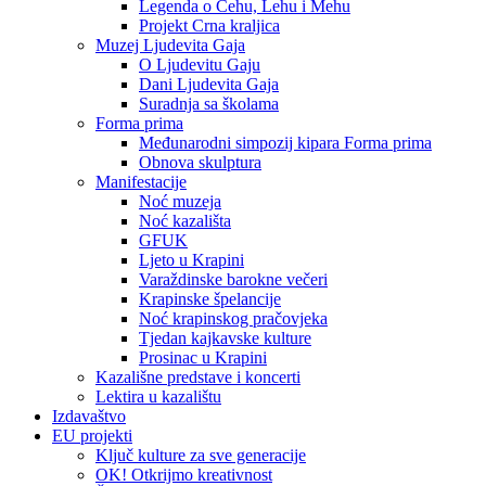
Legenda o Čehu, Lehu i Mehu
Projekt Crna kraljica
Muzej Ljudevita Gaja
O Ljudevitu Gaju
Dani Ljudevita Gaja
Suradnja sa školama
Forma prima
Međunarodni simpozij kipara Forma prima
Obnova skulptura
Manifestacije
Noć muzeja
Noć kazališta
GFUK
Ljeto u Krapini
Varaždinske barokne večeri
Krapinske špelancije
Noć krapinskog pračovjeka
Tjedan kajkavske kulture
Prosinac u Krapini
Kazališne predstave i koncerti
Lektira u kazalištu
Izdavaštvo
EU projekti
Ključ kulture za sve generacije
OK! Otkrijmo kreativnost