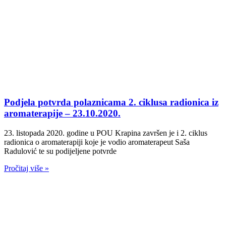
Podjela potvrda polaznicama 2. ciklusa radionica iz
aromaterapije – 23.10.2020.
23. listopada 2020. godine u POU Krapina završen je i 2. ciklus
radionica o aromaterapiji koje je vodio aromaterapeut Saša
Radulović te su podijeljene potvrde
Pročitaj više »