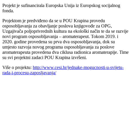
Projekt je sufinancirala Europska Unija iz Europskog socijalnog
fonda.
Projektom je predviđeno da se u POU Krapina provedu
osposobljavanja za obavljanje poslova knjigovođe za OPG,
Uzgajivača poljoprivrednih kultura na ekološki način te da se razvije
novi program osposobljavanja – aromaterapeut. Tokom 2019. i
2020. godine provedena su prva dva osposobljavanja, dok su
umjesto razvoja novog programa osposobljavanja za poslove
aromaterapeuta provedena dva ciklusa radionica aromaterapije. Time
su svi projektni zadaci POU Krapina izvršeni.
Više o projektu:
http://www.cesi.hr/jednake-mogucnosti-u-svijetu-
rada-i-procesu-zaposljavanja/