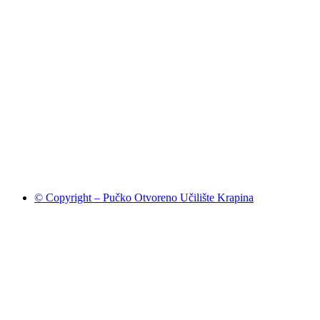
© Copyright – Pučko Otvoreno Učilište Krapina