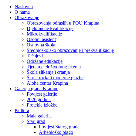
Naslovna
O nama
Obrazovanje
Obrazovanja odraslih u POU Krapina
Djelomične kvalifikacije
Mikrokvalifikacije
Osobni asistent
Osnovna škola
Srednjoškolsko obrazovanje i prekvalifikacije
Tečajevi
Održane edukacije
Tjedan cjeloživotnog učenja
Škola slikanja i crtanja
Škola rocka i moderne glazbe
Aloha centar Krapina
Galerija grada Krapine
Povijest galerije
2026 godina
Protekle izložbe
Kultura
Mala galerija
Stari grad
Povijest Starog grada
Arheološko blago