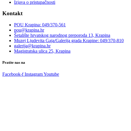
Izjava o pristupačnosti
Kontakt
POU Krapina: 049/370-561
pou@krapina.hr
Šetalište hrvatskog narodnog preporoda 13, Krapina
Muzej Ljudevita Gaja/Galerija grada Krapine: 049/370-810
galerija@krapina.hr
Magistratska ulica 25, Krapina
Pratite nas na
Facebook-f
Instagram
Youtube