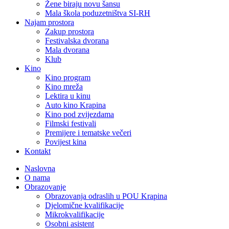
Žene biraju novu šansu
Mala škola poduzetništva SI-RH
Najam prostora
Zakup prostora
Festivalska dvorana
Mala dvorana
Klub
Kino
Kino program
Kino mreža
Lektira u kinu
Auto kino Krapina
Kino pod zvijezdama
Filmski festivali
Premijere i tematske večeri
Povijest kina
Kontakt
Naslovna
O nama
Obrazovanje
Obrazovanja odraslih u POU Krapina
Djelomične kvalifikacije
Mikrokvalifikacije
Osobni asistent