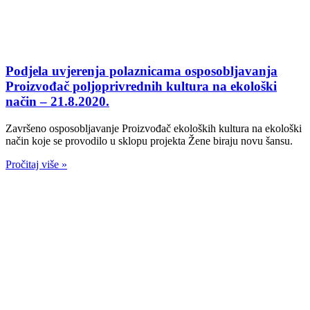
Podjela uvjerenja polaznicama osposobljavanja
Proizvođač poljoprivrednih kultura na ekološki
način – 21.8.2020.
Završeno osposobljavanje Proizvođač ekoloških kultura na ekološki
način koje se provodilo u sklopu projekta Žene biraju novu šansu.
Pročitaj više »