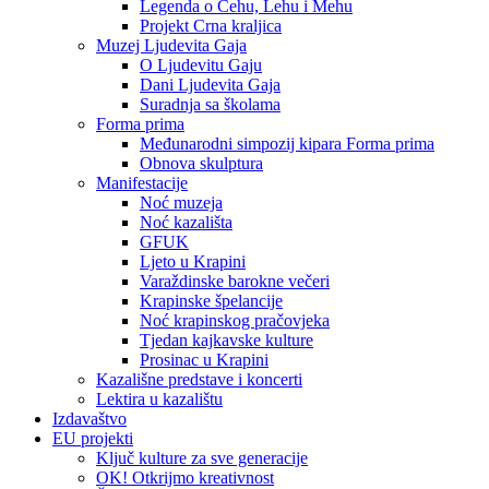
Legenda o Čehu, Lehu i Mehu
Projekt Crna kraljica
Muzej Ljudevita Gaja
O Ljudevitu Gaju
Dani Ljudevita Gaja
Suradnja sa školama
Forma prima
Međunarodni simpozij kipara Forma prima
Obnova skulptura
Manifestacije
Noć muzeja
Noć kazališta
GFUK
Ljeto u Krapini
Varaždinske barokne večeri
Krapinske špelancije
Noć krapinskog pračovjeka
Tjedan kajkavske kulture
Prosinac u Krapini
Kazališne predstave i koncerti
Lektira u kazalištu
Izdavaštvo
EU projekti
Ključ kulture za sve generacije
OK! Otkrijmo kreativnost