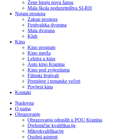
Žene biraju novu šansu
Mala škola poduzetništva SI-RH
Najam prostora
Zakup prostora
Festivalska dvorana
Mala dvorana
Klub
Kino
Kino program
Kino mreža
Lektira u kinu
Auto kino Krapina
Kino pod zvijezdama
Filmski festivali
Premijere i tematske večeri
Povijest kina
Kontakt
Naslovna
O nama
Obrazovanje
Obrazovanja odraslih u POU Krapina
Djelomične kvalifikacije
Mikrokvalifikacije
Osobni asistent