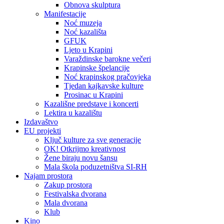
Obnova skulptura
Manifestacije
Noć muzeja
Noć kazališta
GFUK
Ljeto u Krapini
Varaždinske barokne večeri
Krapinske špelancije
Noć krapinskog pračovjeka
Tjedan kajkavske kulture
Prosinac u Krapini
Kazališne predstave i koncerti
Lektira u kazalištu
Izdavaštvo
EU projekti
Ključ kulture za sve generacije
OK! Otkrijmo kreativnost
Žene biraju novu šansu
Mala škola poduzetništva SI-RH
Najam prostora
Zakup prostora
Festivalska dvorana
Mala dvorana
Klub
Kino