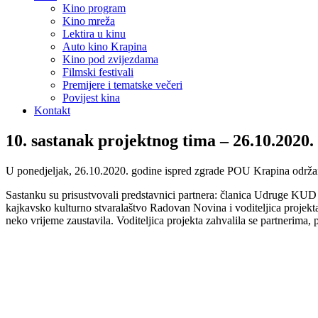
Kino program
Kino mreža
Lektira u kinu
Auto kino Krapina
Kino pod zvijezdama
Filmski festivali
Premijere i tematske večeri
Povijest kina
Kontakt
10. sastanak projektnog tima – 26.10.2020.
U ponedjeljak, 26.10.2020. godine ispred zgrade POU Krapina održan j
Sastanku su prisustvovali predstavnici partnera: članica Udruge KUD 
kajkavsko kulturno stvaralaštvo Radovan Novina i voditeljica projekta 
neko vrijeme zaustavila. Voditeljica projekta zahvalila se partnerima, 