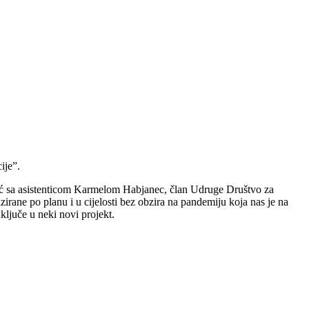
ije”.
arić sa asistenticom Karmelom Habjanec, član Udruge Društvo za
irane po planu i u cijelosti bez obzira na pandemiju koja nas je na
ključe u neki novi projekt.