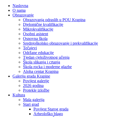
Naslovna
O nama
Obrazovanje
Obrazovanja odraslih u POU Krapina
Djelomične kvalifikacije
Mikrokvalifikacije
Osobni asistent
Osnovna škola
Srednjoškolsko obrazovanje i prekvalifikacije
Tečajevi
Održane edukacije
Tjedan cjeloživotnog učenja
Škola slikanja i crtanja
Škola rocka i moderne glazbe
Aloha centar Krapina
Galerija grada Krapine
Povijest galerije
2026 godina
Protekle izložbe
Kultura
Mala galerija
Stari grad
Povijest Starog grada
Arheološko blago