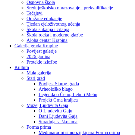
Osnovna škola
Srednjoškolsko obrazovanje i prekvalifikacije
Tečajevi
Održane edukacije
Tjedan cjeloživotnog učenja
Škola slikanja i crtanja
Škola rocka i moderne glazbe
Aloha centar Krapina
Galerija grada Krapine
Povijest galerije
2026 godina
Protekle izložbe
Kultura
Mala galerija
Stari grad
Povijest Starog grada
Arheološko blago
Legenda o Čehu, Lehu i Mehu
Projekt Crna kraljica
Muzej Ljudevita Gaja
O Ljudevitu Gaju
Dani Ljudevita Gaja
Suradnja sa školama
Forma prima
Međunarodni simpozij kipara Forma prima