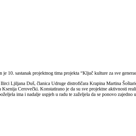
e 10. sastanak projektnog tima projekta “Ključ kulture za sve generac
Ilirci Ljiljana Duš, članica Udruge distrofičara Krapina Martina Šošt
Ksenija Cerovečki. Konstatirano je da su sve projektne aktivnosti realiz
poželjela ima i nadalje uspjeh u radu te zaželjela da se ponovo zajedno u