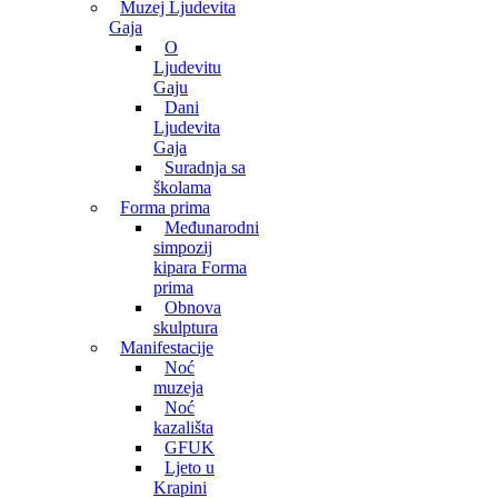
Muzej Ljudevita
Gaja
O
Ljudevitu
Gaju
Dani
Ljudevita
Gaja
Suradnja sa
školama
Forma prima
Međunarodni
simpozij
kipara Forma
prima
Obnova
skulptura
Manifestacije
Noć
muzeja
Noć
kazališta
GFUK
Ljeto u
Krapini