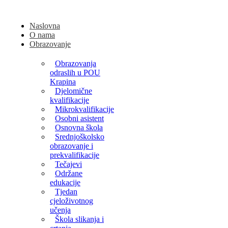
Naslovna
O nama
Obrazovanje
Obrazovanja
odraslih u POU
Krapina
Djelomične
kvalifikacije
Mikrokvalifikacije
Osobni asistent
Osnovna škola
Srednjoškolsko
obrazovanje i
prekvalifikacije
Tečajevi
Održane
edukacije
Tjedan
cjeloživotnog
učenja
Škola slikanja i