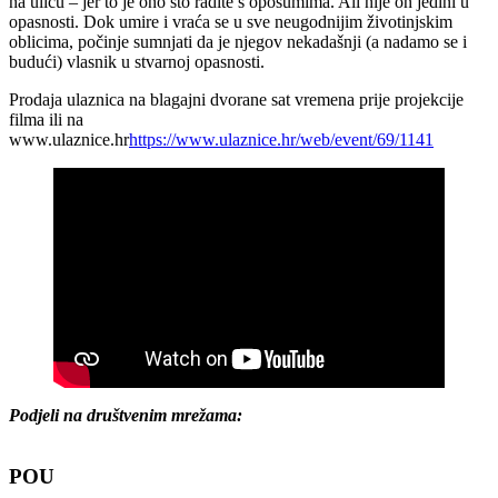
na ulicu – jer to je ono što radite s oposumima. Ali nije on jedini u
opasnosti. Dok umire i vraća se u sve neugodnijim životinjskim
oblicima, počinje sumnjati da je njegov nekadašnji (a nadamo se i
budući) vlasnik u stvarnoj opasnosti.
Prodaja ulaznica na blagajni dvorane sat vremena prije projekcije
filma ili na
www.ulaznice.hr
https://www.ulaznice.hr/web/event/69/1141
Podjeli na društvenim mrežama:
POU