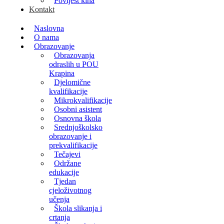
Povijest kina
Kontakt
Naslovna
O nama
Obrazovanje
Obrazovanja
odraslih u POU
Krapina
Djelomične
kvalifikacije
Mikrokvalifikacije
Osobni asistent
Osnovna škola
Srednjoškolsko
obrazovanje i
prekvalifikacije
Tečajevi
Održane
edukacije
Tjedan
cjeloživotnog
učenja
Škola slikanja i
crtanja