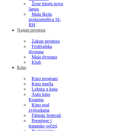
Žene biraju novu
šansu
Mala škola
poduzetništva SI-
RH
Najam prostora
Zakup prostora
Festivalska
dvorana
Mala dvorana
Klub
Kino
Kino program
Kino mreža
Lektira u kinu
Auto kino
Krapina
Kino pod
zvijezdama
Filmski festivali
Premijere i
tematske večeri