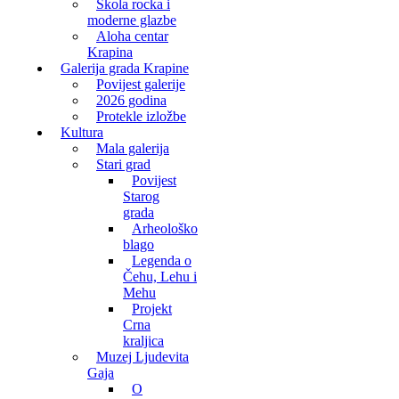
Škola rocka i
moderne glazbe
Aloha centar
Krapina
Galerija grada Krapine
Povijest galerije
2026 godina
Protekle izložbe
Kultura
Mala galerija
Stari grad
Povijest
Starog
grada
Arheološko
blago
Legenda o
Čehu, Lehu i
Mehu
Projekt
Crna
kraljica
Muzej Ljudevita
Gaja
O