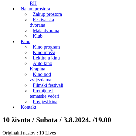
RH
Najam prostora
Zakup prostora
Festivalska
dvorana
Mala dvorana
Klub
Kino
Kino program
Kino mreža
Lektira u kinu
Auto kino
Krapina
Kino pod
zvijezdama
Filmski festivali
Premijere i
tematske večeri
Povijest kina
Kontakt
10 života / Subota / 3.8.2024. /19.00
Originalni naslov : 10 Lives