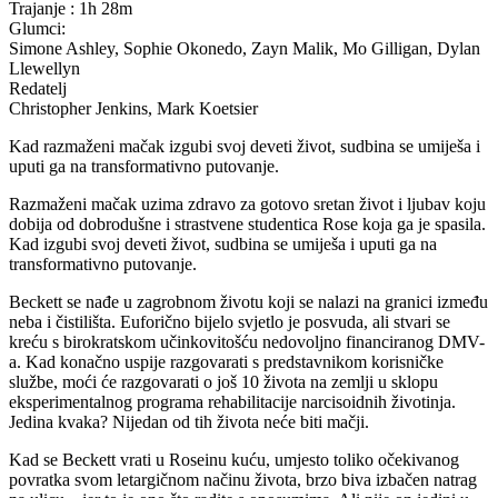
Trajanje : 1h 28m
Glumci:
Simone Ashley, Sophie Okonedo, Zayn Malik, Mo Gilligan, Dylan
Llewellyn
Redatelj
Christopher Jenkins, Mark Koetsier
Kad razmaženi mačak izgubi svoj deveti život, sudbina se umiješa i
uputi ga na transformativno putovanje.
Razmaženi mačak uzima zdravo za gotovo sretan život i ljubav koju
dobija od dobrodušne i strastvene studentica Rose koja ga je spasila.
Kad izgubi svoj deveti život, sudbina se umiješa i uputi ga na
transformativno putovanje.
Beckett se nađe u zagrobnom životu koji se nalazi na granici između
neba i čistilišta. Euforično bijelo svjetlo je posvuda, ali stvari se
kreću s birokratskom učinkovitošću nedovoljno financiranog DMV-
a. Kad konačno uspije razgovarati s predstavnikom korisničke
službe, moći će razgovarati o još 10 života na zemlji u sklopu
eksperimentalnog programa rehabilitacije narcisoidnih životinja.
Jedina kvaka? Nijedan od tih života neće biti mačji.
Kad se Beckett vrati u Roseinu kuću, umjesto toliko očekivanog
povratka svom letargičnom načinu života, brzo biva izbačen natrag