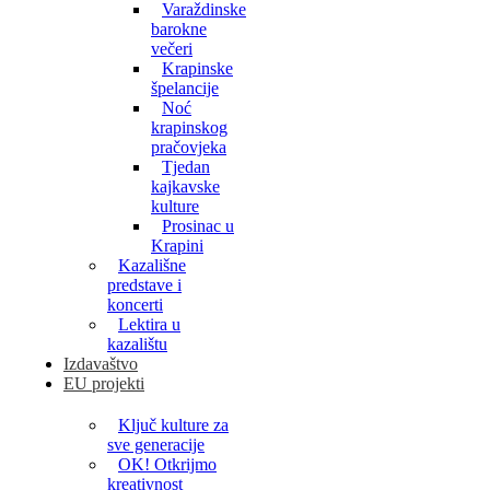
Varaždinske
barokne
večeri
Krapinske
špelancije
Noć
krapinskog
pračovjeka
Tjedan
kajkavske
kulture
Prosinac u
Krapini
Kazališne
predstave i
koncerti
Lektira u
kazalištu
Izdavaštvo
EU projekti
Ključ kulture za
sve generacije
OK! Otkrijmo
kreativnost