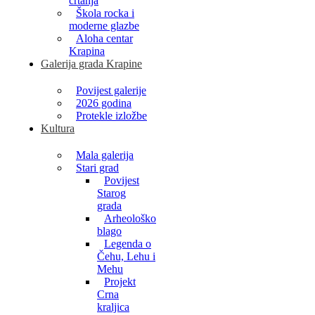
crtanja
Škola rocka i
moderne glazbe
Aloha centar
Krapina
Galerija grada Krapine
Povijest galerije
2026 godina
Protekle izložbe
Kultura
Mala galerija
Stari grad
Povijest
Starog
grada
Arheološko
blago
Legenda o
Čehu, Lehu i
Mehu
Projekt
Crna
kraljica