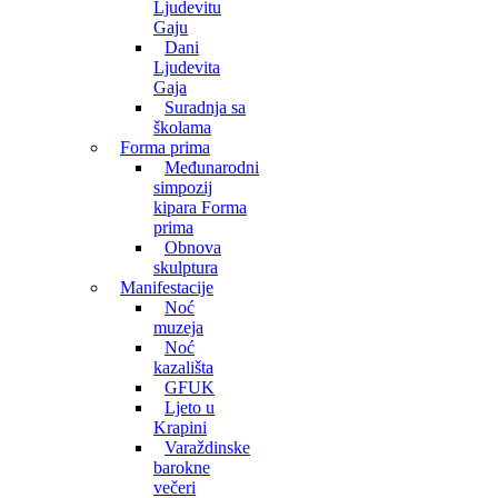
Ljudevitu
Gaju
Dani
Ljudevita
Gaja
Suradnja sa
školama
Forma prima
Međunarodni
simpozij
kipara Forma
prima
Obnova
skulptura
Manifestacije
Noć
muzeja
Noć
kazališta
GFUK
Ljeto u
Krapini
Varaždinske
barokne
večeri