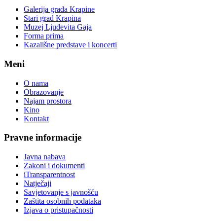
Galerija grada Krapine
Stari grad Krapina
Muzej Ljudevita Gaja
Forma prima
Kazališne predstave i koncerti
Meni
O nama
Obrazovanje
Najam prostora
Kino
Kontakt
Pravne informacije
Javna nabava
Zakoni i dokumenti
iTransparentnost
Natječaji
Savjetovanje s javnošću
Zaštita osobnih podataka
Izjava o pristupačnosti