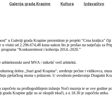
Galerija grada Krapine
Kultura
Izdavaštvo
st” u Galeriji grada Krapine prezentiran je projekt “Crna kraljica” čiji
e u visini od 2.296.674,48 kuna nakon što je prošao na natječaju za Pri
g programa “Konkurentnost i kohezija 2014.-2020.”
arhitektonski ured MVA / mikelić vreš arhitekti.
a kulturnog dobra „Stari grad Krapina“, uređenje pećine i vidikovca, mu
adnju pješačkog mosta s prilazom. U uvodnom predavanju Dragutin Kozi
 započetu na prošlogodišnjem izdanju Noći muzeja te se ove godine 
i grada Krapine gdje su se okupili trkači, a u 18.30 je započela utrka.