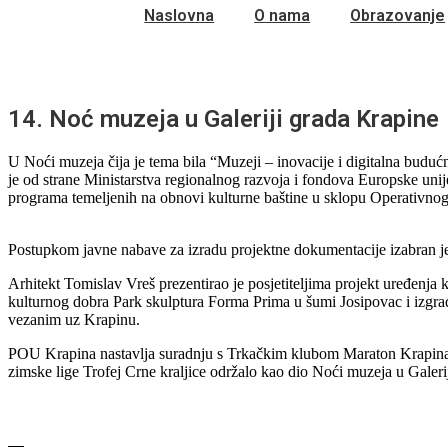
Naslovna
O nama
Obrazovanje
14. Noć muzeja u Galeriji grada Krapine
U Noći muzeja čija je tema bila “Muzeji – inovacije i digitalna budućno
je od strane Ministarstva regionalnog razvoja i fondova Europske unij
programa temeljenih na obnovi kulturne baštine u sklopu Operativno
Postupkom javne nabave za izradu projektne dokumentacije izabran je 
Arhitekt Tomislav Vreš prezentirao je posjetiteljima projekt uređenj
kulturnog dobra Park skulptura Forma Prima u šumi Josipovac i izgr
vezanim uz Krapinu.
POU Krapina nastavlja suradnju s Trkačkim klubom Maraton Krapina
zimske lige Trofej Crne kraljice održalo kao dio Noći muzeja u Galerij