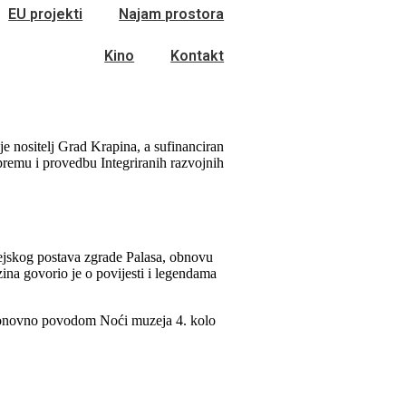
EU projekti
Najam prostora
Kino
Kontakt
 je nositelj Grad Krapina, a sufinanciran
premu i provedbu Integriranih razvojnih
zejskog postava zgrade Palasa, obnovu
na govorio je o povijesti i legendama
ponovno povodom Noći muzeja 4. kolo