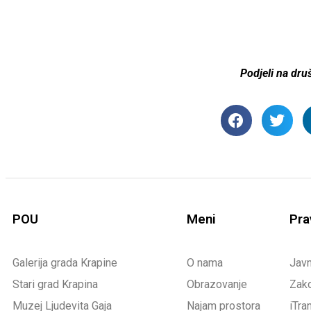
Podjeli na dr
POU
Meni
Pra
Galerija grada Krapine
O nama
Jav
Stari grad Krapina
Obrazovanje
Zako
Muzej Ljudevita Gaja
Najam prostora
iTra