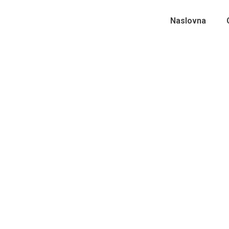
Naslovna
Sretan i blagoslovljen