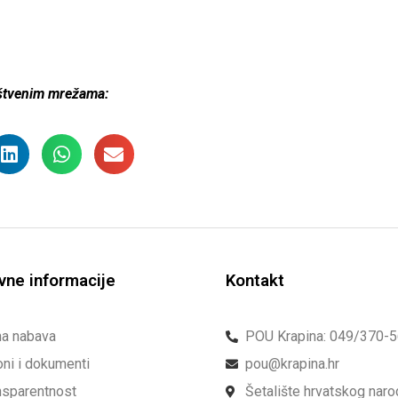
uštvenim mrežama:
vne informacije
Kontakt
na nabava
POU Krapina: 049/370-
ni i dokumenti
pou@krapina.hr
nsparentnost
Šetalište hrvatskog nar