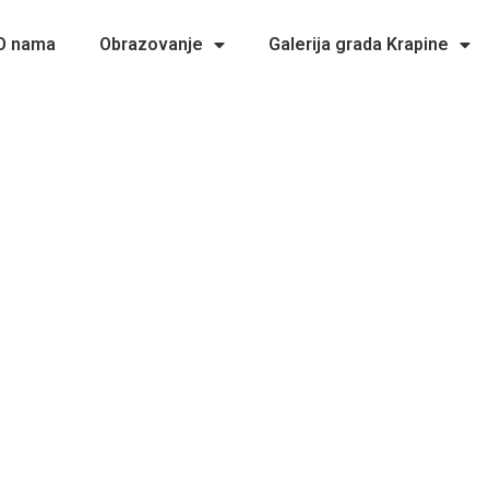
O nama
Obrazovanje
Galerija grada Krapine
 Uskrs želi Vam Pučko otvoreno učilište K