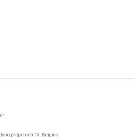
561
odnog preporoda 13, Krapina