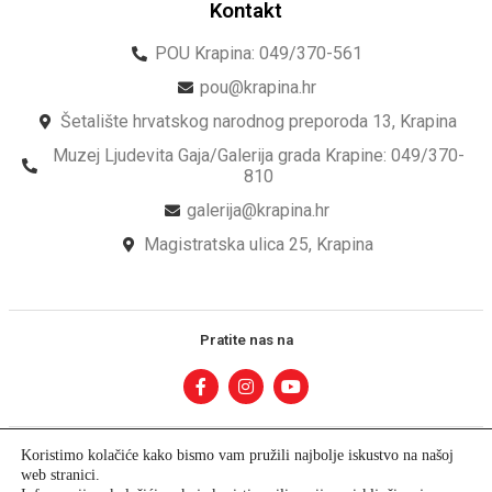
Kontakt
POU Krapina: 049/370-561
pou@krapina.hr
Šetalište hrvatskog narodnog preporoda 13, Krapina
Muzej Ljudevita Gaja/Galerija grada Krapine: 049/370-
810
galerija@krapina.hr
Magistratska ulica 25, Krapina
Pratite nas na
Koristimo kolačiće kako bismo vam pružili najbolje iskustvo na našoj
web stranici.