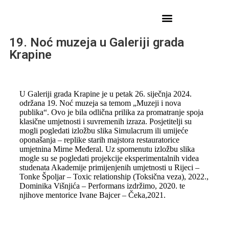
19. Noć muzeja u Galeriji grada
Krapine
U Galeriji grada Krapine je u petak 26. siječnja 2024.
održana 19. Noć muzeja sa temom „Muzeji i nova
publika“. Ovo je bila odlična prilika za promatranje spoja
klasične umjetnosti i suvremenih izraza. Posjetitelji su
mogli pogledati izložbu slika Simulacrum ili umijeće
oponašanja – replike starih majstora restauratorice
umjetnina Mirne Međeral. Uz spomenutu izložbu slika
mogle su se pogledati projekcije eksperimentalnih videa
studenata Akademije primijenjenih umjetnosti u Rijeci –
Tonke Špoljar – Toxic relationship (Toksična veza), 2022.,
Dominika Višnjića – Performans izdržimo, 2020. te
njihove mentorice Ivane Bajcer – Čeka,2021.