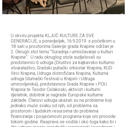
U okviru projekta KLJUČ KULTURE ZA SVE
GENERACIJE, u ponedjeljak, 16.9.2019. s početkom u
18 sati u prostorima Galerije grada Krapine održan je
2. Okrugli stol temu “Suradnja i umrežavanje u kulturi
Krapine”. U radu okruglog stola sudjelovali su
predstavnici 6 udruga (Društvo za kajkavsko kulturno
stvaralaštvo, Gradski puhački orkestar Krapina, KUD
Ilirci Krapina, Udruga distrofičara Krapina, Kulturna
udruga Glumački festival u Krapini i Udruga
umirovljenika), predstavnice Grada Krapine i POU
Krapina te Teodor Celakoski, aktivist i kulturni
djelatnik, dobitnik je nagrade Europske kulturne
zaklade. Članovi udruga ukazali su na probleme koji
jednako muče svaku od njih, od problema sa
prostorom i ljudskim resursima do problema
financiranja i posjećenosti programa koje oni provode
tokom godine. Rasprava se vodila i oko toga kako bi i