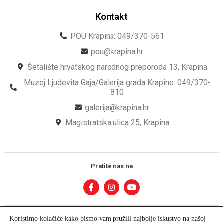
Kontakt
POU Krapina: 049/370-561
pou@krapina.hr
Šetalište hrvatskog narodnog preporoda 13, Krapina
Muzej Ljudevita Gaja/Galerija grada Krapine: 049/370-
810
galerija@krapina.hr
Magistratska ulica 25, Krapina
Pratite nas na
Koristimo kolačiće kako bismo vam pružili najbolje iskustvo na našoj