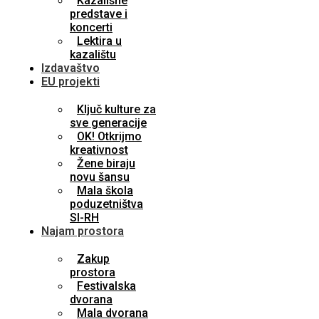
Kazališne
predstave i
koncerti
Lektira u
kazalištu
Izdavaštvo
EU projekti
Ključ kulture za
sve generacije
OK! Otkrijmo
kreativnost
Žene biraju
novu šansu
Mala škola
poduzetništva
SI-RH
Najam prostora
Zakup
prostora
Festivalska
dvorana
Mala dvorana