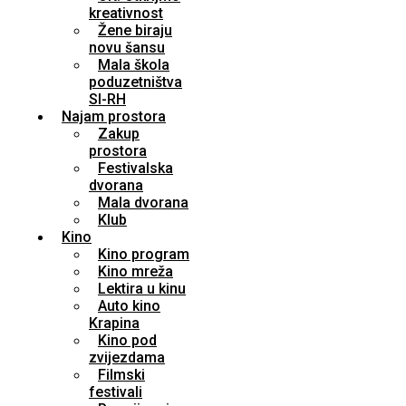
kreativnost
Žene biraju
novu šansu
Mala škola
poduzetništva
SI-RH
Najam prostora
Zakup
prostora
Festivalska
dvorana
Mala dvorana
Klub
Kino
Kino program
Kino mreža
Lektira u kinu
Auto kino
Krapina
Kino pod
zvijezdama
Filmski
festivali