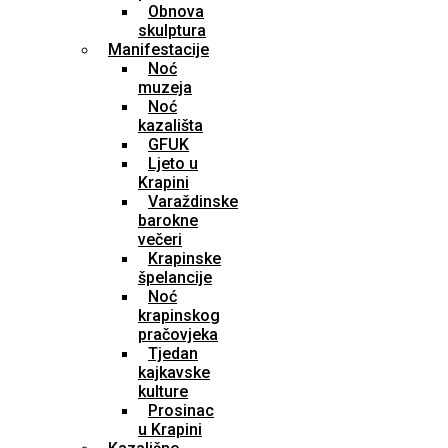
Obnova
skulptura
Manifestacije
Noć
muzeja
Noć
kazališta
GFUK
Ljeto u
Krapini
Varaždinske
barokne
večeri
Krapinske
špelancije
Noć
krapinskog
pračovjeka
Tjedan
kajkavske
kulture
Prosinac
u Krapini