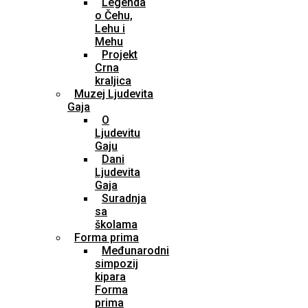
Legenda
o Čehu,
Lehu i
Mehu
Projekt
Crna
kraljica
Muzej Ljudevita
Gaja
O
Ljudevitu
Gaju
Dani
Ljudevita
Gaja
Suradnja
sa
školama
Forma prima
Međunarodni
simpozij
kipara
Forma
prima