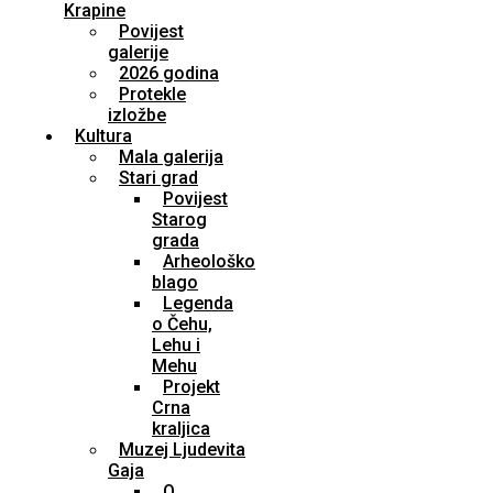
Krapine
Povijest
galerije
2026 godina
Protekle
izložbe
Kultura
Mala galerija
Stari grad
Povijest
Starog
grada
Arheološko
blago
Legenda
o Čehu,
Lehu i
Mehu
Projekt
Crna
kraljica
Muzej Ljudevita
Gaja
O