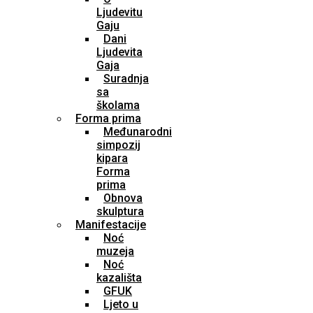
Ljudevitu
Gaju
Dani
Ljudevita
Gaja
Suradnja
sa
školama
Forma prima
Međunarodni
simpozij
kipara
Forma
prima
Obnova
skulptura
Manifestacije
Noć
muzeja
Noć
kazališta
GFUK
Ljeto u