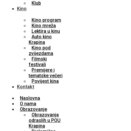
Klub
Kino
Kino program
Kino mreža
Lektira u kinu
Auto kino
Krapina
Kino pod
zvijezdama
Filmski
festivali
Premijere i
tematske večeri
Povijest kina
Kontakt
Naslovna
O nama
Obrazovanje
Obrazovanja
odraslih u POU
Krapina