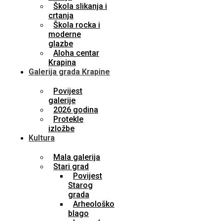
Škola slikanja i
crtanja
Škola rocka i
moderne
glazbe
Aloha centar
Krapina
Galerija grada Krapine
Povijest
galerije
2026 godina
Protekle
izložbe
Kultura
Mala galerija
Stari grad
Povijest
Starog
grada
Arheološko
blago