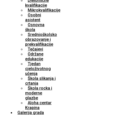
Djelomične
kvalifikacije
Mikrokvalifikacije
Osobni
asistent
Osnovna
škola
Srednjoškolsko
obrazovanje i
prekvalifikacije
Tečajevi
Održane
edukacije
Tjedan
cjeloživotnog
učenja
Škola slikanja i
crtanja
Škola rocka i
moderne
glazbe
Aloha centar
Krapina
Galerija grada