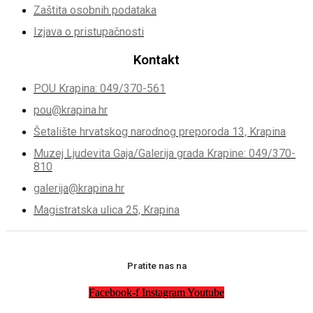
Zaštita osobnih podataka
Izjava o pristupačnosti
Kontakt
POU Krapina: 049/370-561
pou@krapina.hr
Šetalište hrvatskog narodnog preporoda 13, Krapina
Muzej Ljudevita Gaja/Galerija grada Krapine: 049/370-
810
galerija@krapina.hr
Magistratska ulica 25, Krapina
Pratite nas na
Facebook-f
Instagram
Youtube