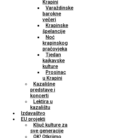
Krapini
Varaždinske
barokne
večeri
Krapinske
špelancije
Noć
krapinskog
pračovjeka
Tjedan
kajkavske
kulture
Prosinac
u Krapini
Kazališne
predstave i
koncerti
Lektira u
kazalištu
Izdavaštvo
EU projekti
Ključ kulture za
sve generacije
OK! Otkrijmo