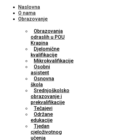
Naslovna
O nama
Obrazovanje
Obrazovanja
odraslih u POU
Krapina
Djelomične
kvalifikacije
Mikrokvalifikacije
Osobni
asistent
Osnovna
škola
Srednjoškolsko
obrazovanje i
prekvalifikacije
Tečajevi
Održane
edukacije
Tjedan
cjeloživotnog
učenja