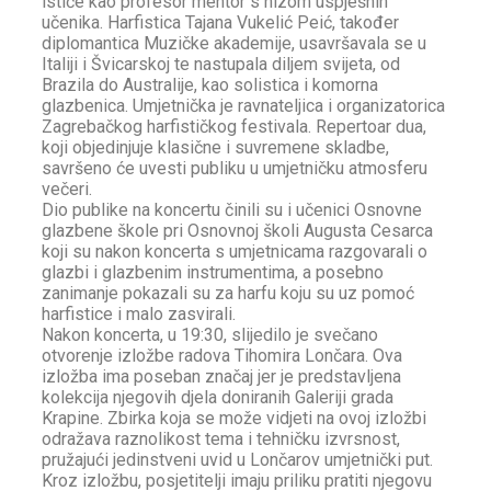
ističe kao profesor mentor s nizom uspješnih
učenika. Harfistica Tajana Vukelić Peić, također
diplomantica Muzičke akademije, usavršavala se u
Italiji i Švicarskoj te nastupala diljem svijeta, od
Brazila do Australije, kao solistica i komorna
glazbenica. Umjetnička je ravnateljica i organizatorica
Zagrebačkog harfističkog festivala. Repertoar dua,
koji objedinjuje klasične i suvremene skladbe,
savršeno će uvesti publiku u umjetničku atmosferu
večeri.
Dio publike na koncertu činili su i učenici Osnovne
glazbene škole pri Osnovnoj školi Augusta Cesarca
koji su nakon koncerta s umjetnicama razgovarali o
glazbi i glazbenim instrumentima, a posebno
zanimanje pokazali su za harfu koju su uz pomoć
harfistice i malo zasvirali.
Nakon koncerta, u 19:30, slijedilo je svečano
otvorenje izložbe radova Tihomira Lončara. Ova
izložba ima poseban značaj jer je predstavljena
kolekcija njegovih djela doniranih Galeriji grada
Krapine. Zbirka koja se može vidjeti na ovoj izložbi
odražava raznolikost tema i tehničku izvrsnost,
pružajući jedinstveni uvid u Lončarov umjetnički put.
Kroz izložbu, posjetitelji imaju priliku pratiti njegovu