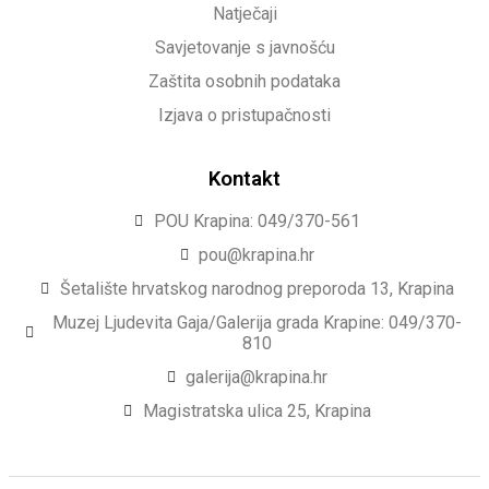
Natječaji
Savjetovanje s javnošću
Zaštita osobnih podataka
Izjava o pristupačnosti
Kontakt
POU Krapina: 049/370-561
pou@krapina.hr
Šetalište hrvatskog narodnog preporoda 13, Krapina
Muzej Ljudevita Gaja/Galerija grada Krapine: 049/370-
810
galerija@krapina.hr
Magistratska ulica 25, Krapina