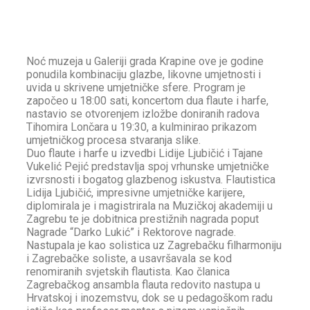
Noć muzeja u Galeriji grada Krapine ove je godine
ponudila kombinaciju glazbe, likovne umjetnosti i
uvida u skrivene umjetničke sfere. Program je
započeo u 18:00 sati, koncertom dua flaute i harfe,
nastavio se otvorenjem izložbe doniranih radova
Tihomira Lončara u 19:30, a kulminirao prikazom
umjetničkog procesa stvaranja slike.
Duo flaute i harfe u izvedbi Lidije Ljubičić i Tajane
Vukelić Pejić predstavlja spoj vrhunske umjetničke
izvrsnosti i bogatog glazbenog iskustva. Flautistica
Lidija Ljubičić, impresivne umjetničke karijere,
diplomirala je i magistrirala na Muzičkoj akademiji u
Zagrebu te je dobitnica prestižnih nagrada poput
Nagrade “Darko Lukić” i Rektorove nagrade.
Nastupala je kao solistica uz Zagrebačku filharmoniju
i Zagrebačke soliste, a usavršavala se kod
renomiranih svjetskih flautista. Kao članica
Zagrebačkog ansambla flauta redovito nastupa u
Hrvatskoj i inozemstvu, dok se u pedagoškom radu