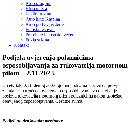
Kino program
Kino mreža
Lektira u kinu
Auto kino Krapina
Kino pod zvijezdama
Filmski festivali
Premijere i tematske večeri
Povijest kina
Kontakt
Podjela uvjerenja polaznicima
osposobljavanja za rukovatelja motornom
pilom – 2.11.2023.
U četvrtak, 2. studenog 2023. godine, održana je završna provjera
znanja te su uručena uvjerenja o osposobljavanju za obavljanje
poslova rukovatelja motornom pilom polaznicima nakon uspješno
obavljenog osposobljavanja. Čestitke svima!
Podjeli na društvenim mrežama: