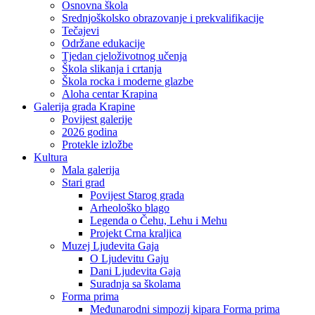
Osnovna škola
Srednjoškolsko obrazovanje i prekvalifikacije
Tečajevi
Održane edukacije
Tjedan cjeloživotnog učenja
Škola slikanja i crtanja
Škola rocka i moderne glazbe
Aloha centar Krapina
Galerija grada Krapine
Povijest galerije
2026 godina
Protekle izložbe
Kultura
Mala galerija
Stari grad
Povijest Starog grada
Arheološko blago
Legenda o Čehu, Lehu i Mehu
Projekt Crna kraljica
Muzej Ljudevita Gaja
O Ljudevitu Gaju
Dani Ljudevita Gaja
Suradnja sa školama
Forma prima
Međunarodni simpozij kipara Forma prima