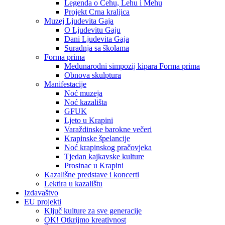
Legenda o Čehu, Lehu i Mehu
Projekt Crna kraljica
Muzej Ljudevita Gaja
O Ljudevitu Gaju
Dani Ljudevita Gaja
Suradnja sa školama
Forma prima
Međunarodni simpozij kipara Forma prima
Obnova skulptura
Manifestacije
Noć muzeja
Noć kazališta
GFUK
Ljeto u Krapini
Varaždinske barokne večeri
Krapinske špelancije
Noć krapinskog pračovjeka
Tjedan kajkavske kulture
Prosinac u Krapini
Kazališne predstave i koncerti
Lektira u kazalištu
Izdavaštvo
EU projekti
Ključ kulture za sve generacije
OK! Otkrijmo kreativnost