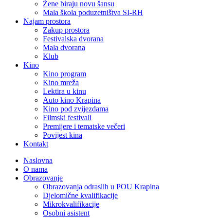
Žene biraju novu šansu
Mala škola poduzetništva SI-RH
Najam prostora
Zakup prostora
Festivalska dvorana
Mala dvorana
Klub
Kino
Kino program
Kino mreža
Lektira u kinu
Auto kino Krapina
Kino pod zvijezdama
Filmski festivali
Premijere i tematske večeri
Povijest kina
Kontakt
Naslovna
O nama
Obrazovanje
Obrazovanja odraslih u POU Krapina
Djelomične kvalifikacije
Mikrokvalifikacije
Osobni asistent