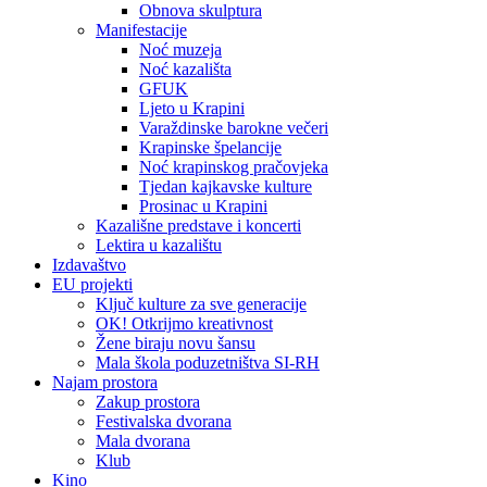
Obnova skulptura
Manifestacije
Noć muzeja
Noć kazališta
GFUK
Ljeto u Krapini
Varaždinske barokne večeri
Krapinske špelancije
Noć krapinskog pračovjeka
Tjedan kajkavske kulture
Prosinac u Krapini
Kazališne predstave i koncerti
Lektira u kazalištu
Izdavaštvo
EU projekti
Ključ kulture za sve generacije
OK! Otkrijmo kreativnost
Žene biraju novu šansu
Mala škola poduzetništva SI-RH
Najam prostora
Zakup prostora
Festivalska dvorana
Mala dvorana
Klub
Kino