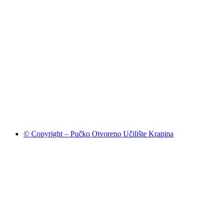
© Copyright – Pučko Otvoreno Učilište Krapina