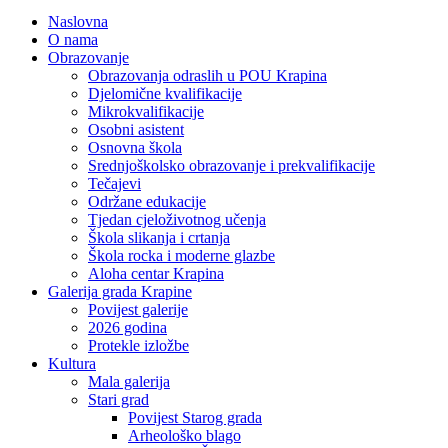
Naslovna
O nama
Obrazovanje
Obrazovanja odraslih u POU Krapina
Djelomične kvalifikacije
Mikrokvalifikacije
Osobni asistent
Osnovna škola
Srednjoškolsko obrazovanje i prekvalifikacije
Tečajevi
Održane edukacije
Tjedan cjeloživotnog učenja
Škola slikanja i crtanja
Škola rocka i moderne glazbe
Aloha centar Krapina
Galerija grada Krapine
Povijest galerije
2026 godina
Protekle izložbe
Kultura
Mala galerija
Stari grad
Povijest Starog grada
Arheološko blago