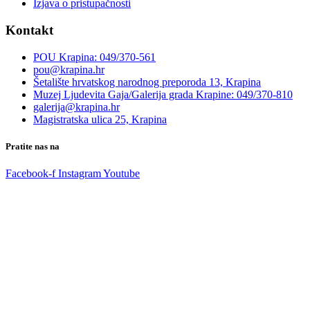
Izjava o pristupačnosti
Kontakt
POU Krapina: 049/370-561
pou@krapina.hr
Šetalište hrvatskog narodnog preporoda 13, Krapina
Muzej Ljudevita Gaja/Galerija grada Krapine: 049/370-810
galerija@krapina.hr
Magistratska ulica 25, Krapina
Pratite nas na
Facebook-f
Instagram
Youtube