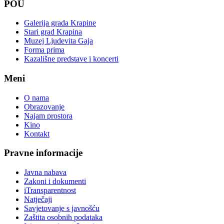
POU
Galerija grada Krapine
Stari grad Krapina
Muzej Ljudevita Gaja
Forma prima
Kazališne predstave i koncerti
Meni
O nama
Obrazovanje
Najam prostora
Kino
Kontakt
Pravne informacije
Javna nabava
Zakoni i dokumenti
iTransparentnost
Natječaji
Savjetovanje s javnošću
Zaštita osobnih podataka