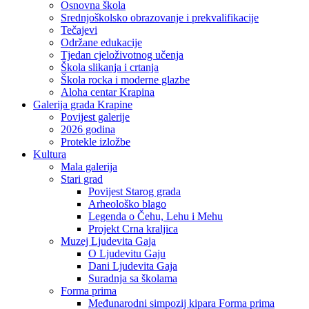
Osnovna škola
Srednjoškolsko obrazovanje i prekvalifikacije
Tečajevi
Održane edukacije
Tjedan cjeloživotnog učenja
Škola slikanja i crtanja
Škola rocka i moderne glazbe
Aloha centar Krapina
Galerija grada Krapine
Povijest galerije
2026 godina
Protekle izložbe
Kultura
Mala galerija
Stari grad
Povijest Starog grada
Arheološko blago
Legenda o Čehu, Lehu i Mehu
Projekt Crna kraljica
Muzej Ljudevita Gaja
O Ljudevitu Gaju
Dani Ljudevita Gaja
Suradnja sa školama
Forma prima
Međunarodni simpozij kipara Forma prima