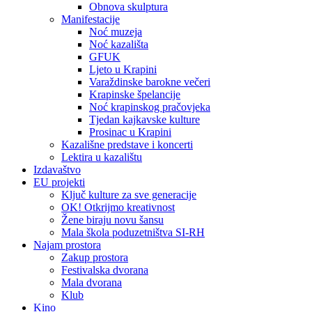
Obnova skulptura
Manifestacije
Noć muzeja
Noć kazališta
GFUK
Ljeto u Krapini
Varaždinske barokne večeri
Krapinske špelancije
Noć krapinskog pračovjeka
Tjedan kajkavske kulture
Prosinac u Krapini
Kazališne predstave i koncerti
Lektira u kazalištu
Izdavaštvo
EU projekti
Ključ kulture za sve generacije
OK! Otkrijmo kreativnost
Žene biraju novu šansu
Mala škola poduzetništva SI-RH
Najam prostora
Zakup prostora
Festivalska dvorana
Mala dvorana
Klub
Kino