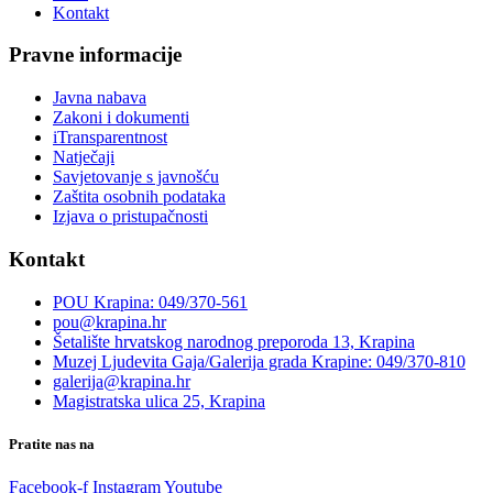
Kontakt
Pravne informacije
Javna nabava
Zakoni i dokumenti
iTransparentnost
Natječaji
Savjetovanje s javnošću
Zaštita osobnih podataka
Izjava o pristupačnosti
Kontakt
POU Krapina: 049/370-561
pou@krapina.hr
Šetalište hrvatskog narodnog preporoda 13, Krapina
Muzej Ljudevita Gaja/Galerija grada Krapine: 049/370-810
galerija@krapina.hr
Magistratska ulica 25, Krapina
Pratite nas na
Facebook-f
Instagram
Youtube