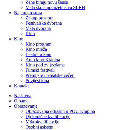
Žene biraju novu šansu
Mala škola poduzetništva SI-RH
Najam prostora
Zakup prostora
Festivalska dvorana
Mala dvorana
Klub
Kino
Kino program
Kino mreža
Lektira u kinu
Auto kino Krapina
Kino pod zvijezdama
Filmski festivali
Premijere i tematske večeri
Povijest kina
Kontakt
Naslovna
O nama
Obrazovanje
Obrazovanja odraslih u POU Krapina
Djelomične kvalifikacije
Mikrokvalifikacije
Osobni asistent