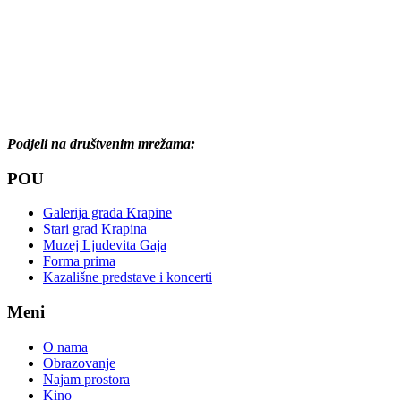
Podjeli na društvenim mrežama:
POU
Galerija grada Krapine
Stari grad Krapina
Muzej Ljudevita Gaja
Forma prima
Kazališne predstave i koncerti
Meni
O nama
Obrazovanje
Najam prostora
Kino