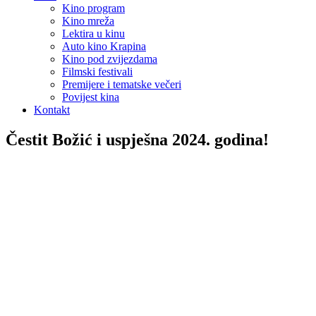
Kino program
Kino mreža
Lektira u kinu
Auto kino Krapina
Kino pod zvijezdama
Filmski festivali
Premijere i tematske večeri
Povijest kina
Kontakt
Čestit Božić i uspješna 2024. godina!