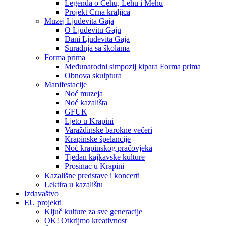
Legenda o Čehu, Lehu i Mehu
Projekt Crna kraljica
Muzej Ljudevita Gaja
O Ljudevitu Gaju
Dani Ljudevita Gaja
Suradnja sa školama
Forma prima
Međunarodni simpozij kipara Forma prima
Obnova skulptura
Manifestacije
Noć muzeja
Noć kazališta
GFUK
Ljeto u Krapini
Varaždinske barokne večeri
Krapinske špelancije
Noć krapinskog pračovjeka
Tjedan kajkavske kulture
Prosinac u Krapini
Kazališne predstave i koncerti
Lektira u kazalištu
Izdavaštvo
EU projekti
Ključ kulture za sve generacije
OK! Otkrijmo kreativnost