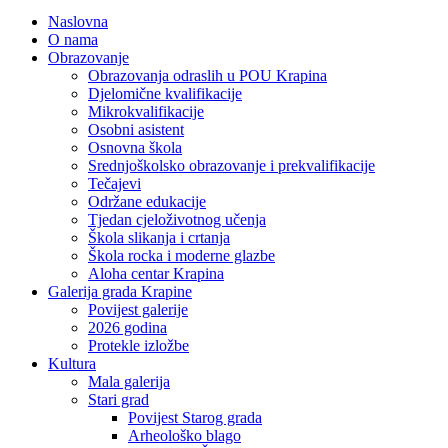
Naslovna
O nama
Obrazovanje
Obrazovanja odraslih u POU Krapina
Djelomične kvalifikacije
Mikrokvalifikacije
Osobni asistent
Osnovna škola
Srednjoškolsko obrazovanje i prekvalifikacije
Tečajevi
Održane edukacije
Tjedan cjeloživotnog učenja
Škola slikanja i crtanja
Škola rocka i moderne glazbe
Aloha centar Krapina
Galerija grada Krapine
Povijest galerije
2026 godina
Protekle izložbe
Kultura
Mala galerija
Stari grad
Povijest Starog grada
Arheološko blago