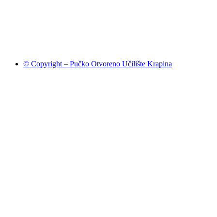
© Copyright – Pučko Otvoreno Učilište Krapina