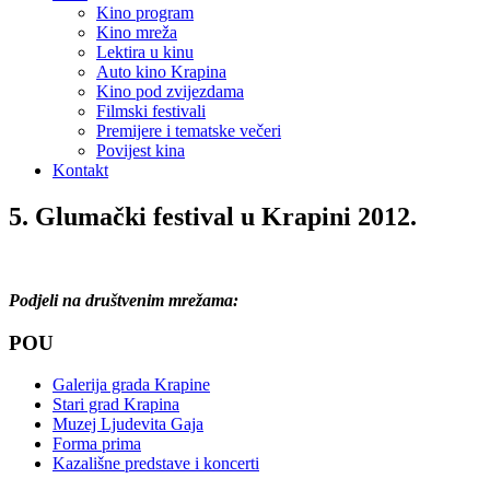
Kino program
Kino mreža
Lektira u kinu
Auto kino Krapina
Kino pod zvijezdama
Filmski festivali
Premijere i tematske večeri
Povijest kina
Kontakt
5. Glumački festival u Krapini 2012.
Podjeli na društvenim mrežama:
POU
Galerija grada Krapine
Stari grad Krapina
Muzej Ljudevita Gaja
Forma prima
Kazališne predstave i koncerti