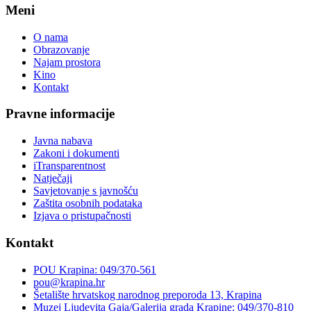
Meni
O nama
Obrazovanje
Najam prostora
Kino
Kontakt
Pravne informacije
Javna nabava
Zakoni i dokumenti
iTransparentnost
Natječaji
Savjetovanje s javnošću
Zaštita osobnih podataka
Izjava o pristupačnosti
Kontakt
POU Krapina: 049/370-561
pou@krapina.hr
Šetalište hrvatskog narodnog preporoda 13, Krapina
Muzej Ljudevita Gaja/Galerija grada Krapine: 049/370-810