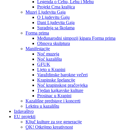
Legenda o Čehu, Lehu i Mehu
Projekt Crna kraljica
Muzej Ljudevita Gaja
O Ljudevitu Gaju
Dani Ljudevita Gaja
Suradnja sa školama
Forma prima
Međunarodni simpozij kipara Forma prima
Obnova skulptura
Manifestacije
Noć muzeja
Noć kazališta
GFUK
Ljeto u Krapini
Varaždinske barokne večeri
Krapinske špelancije
Noć krapinskog pračovjeka
Tjedan kajkavske kulture
Prosinac u Krapini
Kazališne predstave i koncerti
Lektira u kazalištu
Izdavaštvo
EU projekti
Ključ kulture za sve generacije
OK! Otkrijmo kreativnost