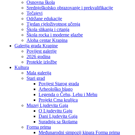
Osnovna škola
Srednjoškolsko obrazovanje i prekvalifikacije
Tečajevi
Održane edukacije
Tjedan cjeloživotnog učenja
Škola slikanja i crtanja
Škola rocka i moderne glazbe
Aloha centar Krapina
Galerija grada Krapine
Povijest galerije
2026 godina
Protekle izložbe
Kultura
Mala galerija
Stari grad
Povijest Starog grada
Arheološko blago
Legenda o Čehu, Lehu i Mehu
Projekt Crna kraljica
Muzej Ljudevita Gaja
O Ljudevitu Gaju
Dani Ljudevita Gaja
Suradnja sa školama
Forma prima
Međunarodni simpozij kipara Forma prima