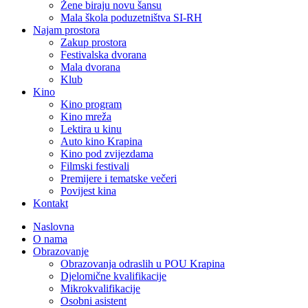
Žene biraju novu šansu
Mala škola poduzetništva SI-RH
Najam prostora
Zakup prostora
Festivalska dvorana
Mala dvorana
Klub
Kino
Kino program
Kino mreža
Lektira u kinu
Auto kino Krapina
Kino pod zvijezdama
Filmski festivali
Premijere i tematske večeri
Povijest kina
Kontakt
Naslovna
O nama
Obrazovanje
Obrazovanja odraslih u POU Krapina
Djelomične kvalifikacije
Mikrokvalifikacije
Osobni asistent