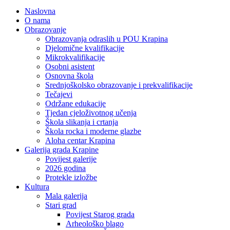
Naslovna
O nama
Obrazovanje
Obrazovanja odraslih u POU Krapina
Djelomične kvalifikacije
Mikrokvalifikacije
Osobni asistent
Osnovna škola
Srednjoškolsko obrazovanje i prekvalifikacije
Tečajevi
Održane edukacije
Tjedan cjeloživotnog učenja
Škola slikanja i crtanja
Škola rocka i moderne glazbe
Aloha centar Krapina
Galerija grada Krapine
Povijest galerije
2026 godina
Protekle izložbe
Kultura
Mala galerija
Stari grad
Povijest Starog grada
Arheološko blago