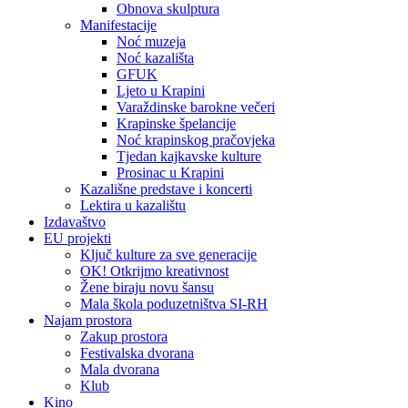
Obnova skulptura
Manifestacije
Noć muzeja
Noć kazališta
GFUK
Ljeto u Krapini
Varaždinske barokne večeri
Krapinske špelancije
Noć krapinskog pračovjeka
Tjedan kajkavske kulture
Prosinac u Krapini
Kazališne predstave i koncerti
Lektira u kazalištu
Izdavaštvo
EU projekti
Ključ kulture za sve generacije
OK! Otkrijmo kreativnost
Žene biraju novu šansu
Mala škola poduzetništva SI-RH
Najam prostora
Zakup prostora
Festivalska dvorana
Mala dvorana
Klub
Kino