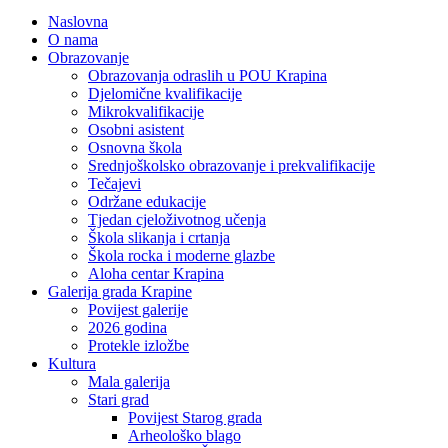
Naslovna
O nama
Obrazovanje
Obrazovanja odraslih u POU Krapina
Djelomične kvalifikacije
Mikrokvalifikacije
Osobni asistent
Osnovna škola
Srednjoškolsko obrazovanje i prekvalifikacije
Tečajevi
Održane edukacije
Tjedan cjeloživotnog učenja
Škola slikanja i crtanja
Škola rocka i moderne glazbe
Aloha centar Krapina
Galerija grada Krapine
Povijest galerije
2026 godina
Protekle izložbe
Kultura
Mala galerija
Stari grad
Povijest Starog grada
Arheološko blago