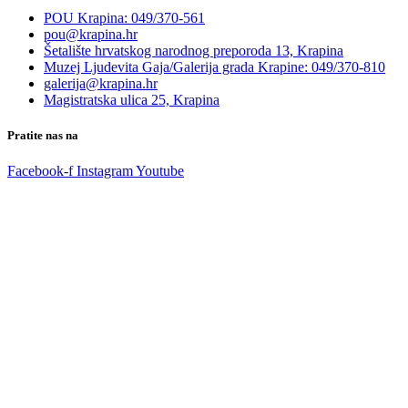
POU Krapina: 049/370-561
pou@krapina.hr
Šetalište hrvatskog narodnog preporoda 13, Krapina
Muzej Ljudevita Gaja/Galerija grada Krapine: 049/370-810
galerija@krapina.hr
Magistratska ulica 25, Krapina
Pratite nas na
Facebook-f
Instagram
Youtube