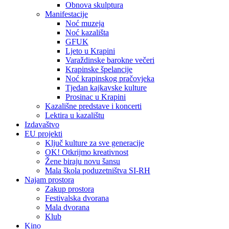
Obnova skulptura
Manifestacije
Noć muzeja
Noć kazališta
GFUK
Ljeto u Krapini
Varaždinske barokne večeri
Krapinske špelancije
Noć krapinskog pračovjeka
Tjedan kajkavske kulture
Prosinac u Krapini
Kazališne predstave i koncerti
Lektira u kazalištu
Izdavaštvo
EU projekti
Ključ kulture za sve generacije
OK! Otkrijmo kreativnost
Žene biraju novu šansu
Mala škola poduzetništva SI-RH
Najam prostora
Zakup prostora
Festivalska dvorana
Mala dvorana
Klub
Kino