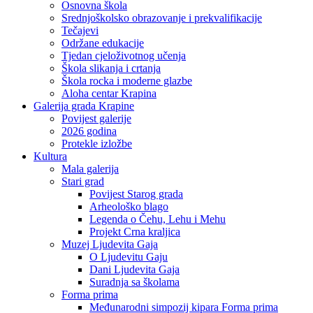
Osnovna škola
Srednjoškolsko obrazovanje i prekvalifikacije
Tečajevi
Održane edukacije
Tjedan cjeloživotnog učenja
Škola slikanja i crtanja
Škola rocka i moderne glazbe
Aloha centar Krapina
Galerija grada Krapine
Povijest galerije
2026 godina
Protekle izložbe
Kultura
Mala galerija
Stari grad
Povijest Starog grada
Arheološko blago
Legenda o Čehu, Lehu i Mehu
Projekt Crna kraljica
Muzej Ljudevita Gaja
O Ljudevitu Gaju
Dani Ljudevita Gaja
Suradnja sa školama
Forma prima
Međunarodni simpozij kipara Forma prima