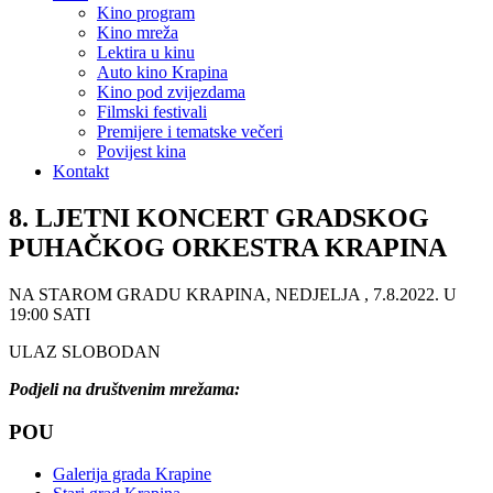
Kino program
Kino mreža
Lektira u kinu
Auto kino Krapina
Kino pod zvijezdama
Filmski festivali
Premijere i tematske večeri
Povijest kina
Kontakt
8. LJETNI KONCERT GRADSKOG
PUHAČKOG ORKESTRA KRAPINA
NA STAROM GRADU KRAPINA, NEDJELJA , 7.8.2022. U
19:00 SATI
ULAZ SLOBODAN
Podjeli na društvenim mrežama:
POU
Galerija grada Krapine