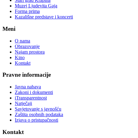
Stari grad Krapina
Muzej Ljudevita Gaja
Forma prima
Kazališne predstave i koncerti
Meni
O nama
Obrazovanje
Najam prostora
Kino
Kontakt
Pravne informacije
Javna nabava
Zakoni i dokumenti
iTransparentnost
Natječaji
Savjetovanje s javnošću
Zaštita osobnih podataka
Izjava o pristupačnosti
Kontakt