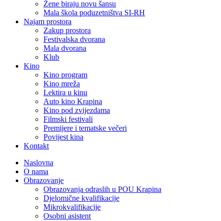
Žene biraju novu šansu
Mala škola poduzetništva SI-RH
Najam prostora
Zakup prostora
Festivalska dvorana
Mala dvorana
Klub
Kino
Kino program
Kino mreža
Lektira u kinu
Auto kino Krapina
Kino pod zvijezdama
Filmski festivali
Premijere i tematske večeri
Povijest kina
Kontakt
Naslovna
O nama
Obrazovanje
Obrazovanja odraslih u POU Krapina
Djelomične kvalifikacije
Mikrokvalifikacije
Osobni asistent