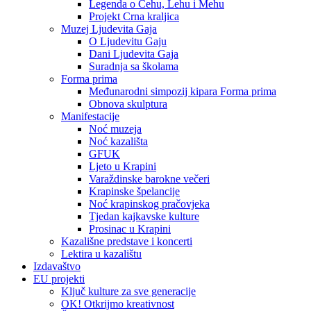
Legenda o Čehu, Lehu i Mehu
Projekt Crna kraljica
Muzej Ljudevita Gaja
O Ljudevitu Gaju
Dani Ljudevita Gaja
Suradnja sa školama
Forma prima
Međunarodni simpozij kipara Forma prima
Obnova skulptura
Manifestacije
Noć muzeja
Noć kazališta
GFUK
Ljeto u Krapini
Varaždinske barokne večeri
Krapinske špelancije
Noć krapinskog pračovjeka
Tjedan kajkavske kulture
Prosinac u Krapini
Kazališne predstave i koncerti
Lektira u kazalištu
Izdavaštvo
EU projekti
Ključ kulture za sve generacije
OK! Otkrijmo kreativnost