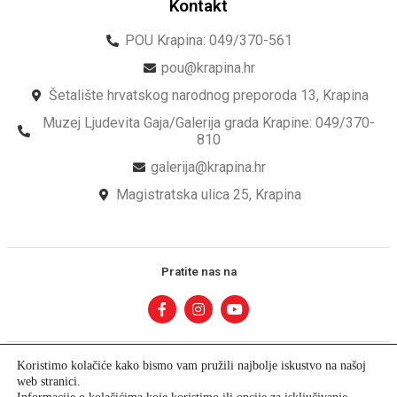
Kontakt
POU Krapina: 049/370-561
pou@krapina.hr
Šetalište hrvatskog narodnog preporoda 13, Krapina
Muzej Ljudevita Gaja/Galerija grada Krapine: 049/370-
810
galerija@krapina.hr
Magistratska ulica 25, Krapina
Pratite nas na
Koristimo kolačiće kako bismo vam pružili najbolje iskustvo na našoj
web stranici.