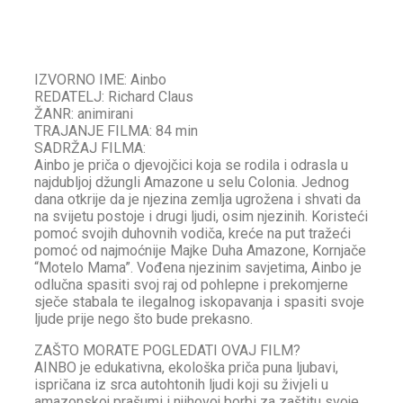
IZVORNO IME: Ainbo
REDATELJ: Richard Claus
ŽANR: animirani
TRAJANJE FILMA: 84 min
SADRŽAJ FILMA:
Ainbo je priča o djevojčici koja se rodila i odrasla u
najdubljoj džungli Amazone u selu Colonia. Jednog
dana otkrije da je njezina zemlja ugrožena i shvati da
na svijetu postoje i drugi ljudi, osim njezinih. Koristeći
pomoć svojih duhovnih vodiča, kreće na put tražeći
pomoć od najmoćnije Majke Duha Amazone, Kornjače
“Motelo Mama”. Vođena njezinim savjetima, Ainbo je
odlučna spasiti svoj raj od pohlepne i prekomjerne
sječe stabala te ilegalnog iskopavanja i spasiti svoje
ljude prije nego što bude prekasno.
ZAŠTO MORATE POGLEDATI OVAJ FILM?
AINBO je edukativna, ekološka priča puna ljubavi,
ispričana iz srca autohtonih ljudi koji su živjeli u
amazonskoj prašumi i njihovoj borbi za zaštitu svoje