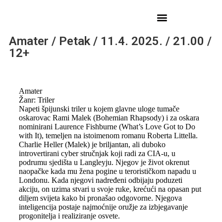
Amater / Petak / 11.4. 2025. / 21.00 /
12+
Amater
Žanr: Triler
Napeti špijunski triler u kojem glavne uloge tumače
oskarovac Rami Malek (Bohemian Rhapsody) i za oskara
nominirani Laurence Fishburne (What’s Love Got to Do
with It), temeljen na istoimenom romanu Roberta Littella.
Charlie Heller (Malek) je briljantan, ali duboko
introvertirani cyber stručnjak koji radi za CIA-u, u
podrumu sjedišta u Langleyju. Njegov je život okrenut
naopačke kada mu žena pogine u terorističkom napadu u
Londonu. Kada njegovi nadređeni odbijaju poduzeti
akciju, on uzima stvari u svoje ruke, krećući na opasan put
diljem svijeta kako bi pronašao odgovorne. Njegova
inteligencija postaje najmoćnije oružje za izbjegavanje
progonitelja i realiziranje osvete.