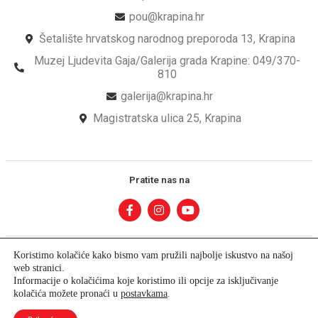
pou@krapina.hr
Šetalište hrvatskog narodnog preporoda 13, Krapina
Muzej Ljudevita Gaja/Galerija grada Krapine: 049/370-
810
galerija@krapina.hr
Magistratska ulica 25, Krapina
Pratite nas na
Koristimo kolačiće kako bismo vam pružili najbolje iskustvo na našoj
web stranici.
Informacije o kolačićima koje koristimo ili opcije za isključivanje
© Copyright – Pučko Otvoreno Učilište Krapina
kolačića možete pronaći u
postavkama
.
Developed by krMedia