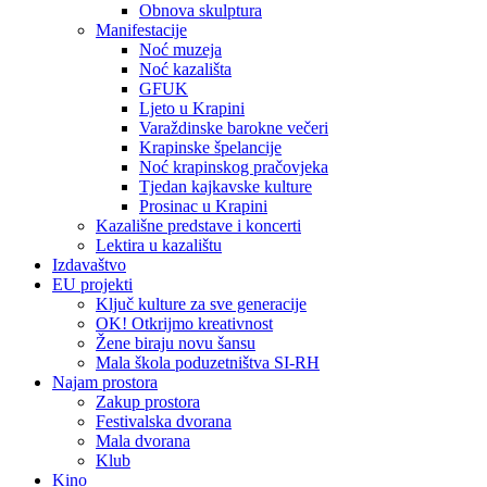
Obnova skulptura
Manifestacije
Noć muzeja
Noć kazališta
GFUK
Ljeto u Krapini
Varaždinske barokne večeri
Krapinske špelancije
Noć krapinskog pračovjeka
Tjedan kajkavske kulture
Prosinac u Krapini
Kazališne predstave i koncerti
Lektira u kazalištu
Izdavaštvo
EU projekti
Ključ kulture za sve generacije
OK! Otkrijmo kreativnost
Žene biraju novu šansu
Mala škola poduzetništva SI-RH
Najam prostora
Zakup prostora
Festivalska dvorana
Mala dvorana
Klub
Kino