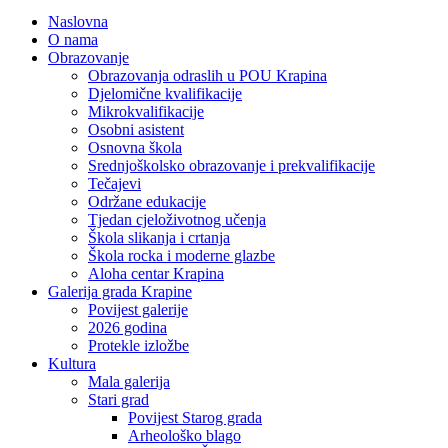
Naslovna
O nama
Obrazovanje
Obrazovanja odraslih u POU Krapina
Djelomične kvalifikacije
Mikrokvalifikacije
Osobni asistent
Osnovna škola
Srednjoškolsko obrazovanje i prekvalifikacije
Tečajevi
Održane edukacije
Tjedan cjeloživotnog učenja
Škola slikanja i crtanja
Škola rocka i moderne glazbe
Aloha centar Krapina
Galerija grada Krapine
Povijest galerije
2026 godina
Protekle izložbe
Kultura
Mala galerija
Stari grad
Povijest Starog grada
Arheološko blago