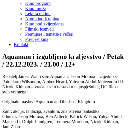
Kino program
Kino mreža
Lektira u kinu
Auto kino Krapina
Kino pod zvijezdama
Filmski festivali
Premijere i tematske večeri
Povijest kina
Kontakt
Aquaman i izgubljeno kraljevstvo / Petak
/ 22.12.2023. / 21.00 / 12+
Redatelj James Wan i sam Aquaman, Jason Momoa – zajedno sa
Patrickom Wilsonom, Amber Heard, Yahyom Abdul-Mateenom II i
Nicole Kidman – vraćaju se u nastavku najuspješnijeg DC filma
svih vremena!
Originalni naslov: Aquaman and the Lost Kingdom
Žanr: akcija, fantazija, avantura, znanstvena fantastika
Glumci: Jason Momoa, Ben Affleck, Patrick Wilson, Yahya Abdul-
Mateen II, Dolph Lundgren, Temuera Morrison, Nicole Kidman,
Jani Zhao