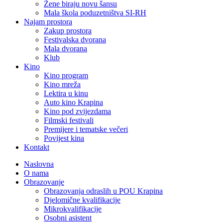
Žene biraju novu šansu
Mala škola poduzetništva SI-RH
Najam prostora
Zakup prostora
Festivalska dvorana
Mala dvorana
Klub
Kino
Kino program
Kino mreža
Lektira u kinu
Auto kino Krapina
Kino pod zvijezdama
Filmski festivali
Premijere i tematske večeri
Povijest kina
Kontakt
Naslovna
O nama
Obrazovanje
Obrazovanja odraslih u POU Krapina
Djelomične kvalifikacije
Mikrokvalifikacije
Osobni asistent