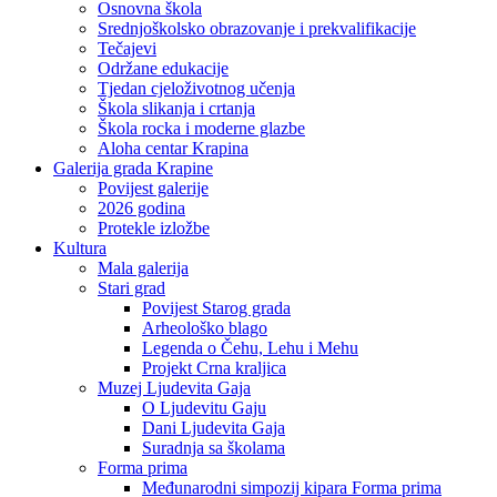
Osnovna škola
Srednjoškolsko obrazovanje i prekvalifikacije
Tečajevi
Održane edukacije
Tjedan cjeloživotnog učenja
Škola slikanja i crtanja
Škola rocka i moderne glazbe
Aloha centar Krapina
Galerija grada Krapine
Povijest galerije
2026 godina
Protekle izložbe
Kultura
Mala galerija
Stari grad
Povijest Starog grada
Arheološko blago
Legenda o Čehu, Lehu i Mehu
Projekt Crna kraljica
Muzej Ljudevita Gaja
O Ljudevitu Gaju
Dani Ljudevita Gaja
Suradnja sa školama
Forma prima
Međunarodni simpozij kipara Forma prima