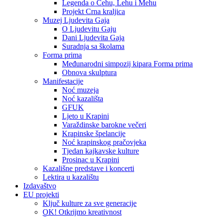
Legenda o Čehu, Lehu i Mehu
Projekt Crna kraljica
Muzej Ljudevita Gaja
O Ljudevitu Gaju
Dani Ljudevita Gaja
Suradnja sa školama
Forma prima
Međunarodni simpozij kipara Forma prima
Obnova skulptura
Manifestacije
Noć muzeja
Noć kazališta
GFUK
Ljeto u Krapini
Varaždinske barokne večeri
Krapinske špelancije
Noć krapinskog pračovjeka
Tjedan kajkavske kulture
Prosinac u Krapini
Kazališne predstave i koncerti
Lektira u kazalištu
Izdavaštvo
EU projekti
Ključ kulture za sve generacije
OK! Otkrijmo kreativnost