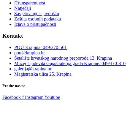
iTransparentnost
Natječaji
Savjetovanje s javnošću
Zaštita osobnih podataka
Izjava o pristupačnosti
Kontakt
POU Krapina: 049/370-561
pou@krapina.hr
Šetalište hrvatskog narodnog preporoda 13, Krapina
Muzej Ljudevita Gaja/Galerija grada Krapine: 049/370-810
galerija@krapina.hr
Magistratska ulica 25, Krapina
Pratite nas na
Facebook-f
Instagram
Youtube