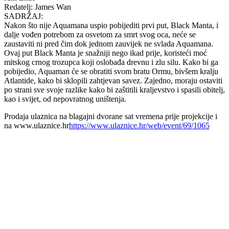
Redatelj: James Wan
SADRŽAJ:
Nakon što nije Aquamana uspio pobijediti prvi put, Black Manta, i
dalje vođen potrebom za osvetom za smrt svog oca, neće se
zaustaviti ni pred čim dok jednom zauvijek ne svlada Aquamana.
Ovaj put Black Manta je snažniji nego ikad prije, koristeći moć
mitskog crnog trozupca koji oslobađa drevnu i zlu silu. Kako bi ga
pobijedio, Aquaman će se obratiti svom bratu Ormu, bivšem kralju
Atlantide, kako bi sklopili zahtjevan savez. Zajedno, moraju ostaviti
po strani sve svoje razlike kako bi zaštitili kraljevstvo i spasili obitelj,
kao i svijet, od nepovratnog uništenja.
Prodaja ulaznica na blagajni dvorane sat vremena prije projekcije i
na www.ulaznice.hr
https://www.ulaznice.hr/web/event/69/1065