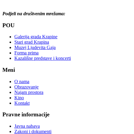
Podjeli na društvenim mrežama:
POU
Galerija grada Krapine
Stari grad Krapina
Muzej Ljudevita Gaja
Forma prima
Kazališne predstave i koncerti
Meni
O nama
Obrazovanje
Najam prostora
Kino
Kontakt
Pravne informacije
Javna nabava
Zakoni i dokumenti