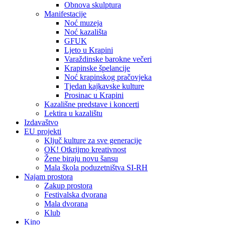
Obnova skulptura
Manifestacije
Noć muzeja
Noć kazališta
GFUK
Ljeto u Krapini
Varaždinske barokne večeri
Krapinske špelancije
Noć krapinskog pračovjeka
Tjedan kajkavske kulture
Prosinac u Krapini
Kazališne predstave i koncerti
Lektira u kazalištu
Izdavaštvo
EU projekti
Ključ kulture za sve generacije
OK! Otkrijmo kreativnost
Žene biraju novu šansu
Mala škola poduzetništva SI-RH
Najam prostora
Zakup prostora
Festivalska dvorana
Mala dvorana
Klub
Kino