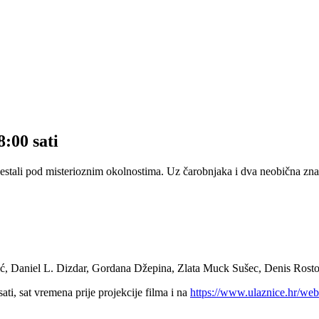
:00 sati
nestali pod misterioznim okolnostima. Uz čarobnjaka i dva neobična znan
ić, Daniel L. Dizdar, Gordana Džepina, Zlata Muck Sušec, Denis Rosto
ti, sat vremena prije projekcije filma i na
https://www.ulaznice.hr/we