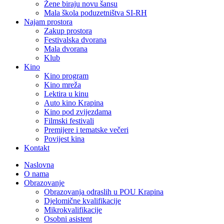
Žene biraju novu šansu
Mala škola poduzetništva SI-RH
Najam prostora
Zakup prostora
Festivalska dvorana
Mala dvorana
Klub
Kino
Kino program
Kino mreža
Lektira u kinu
Auto kino Krapina
Kino pod zvijezdama
Filmski festivali
Premijere i tematske večeri
Povijest kina
Kontakt
Naslovna
O nama
Obrazovanje
Obrazovanja odraslih u POU Krapina
Djelomične kvalifikacije
Mikrokvalifikacije
Osobni asistent