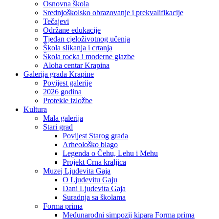
Osnovna škola
Srednjoškolsko obrazovanje i prekvalifikacije
Tečajevi
Održane edukacije
Tjedan cjeloživotnog učenja
Škola slikanja i crtanja
Škola rocka i moderne glazbe
Aloha centar Krapina
Galerija grada Krapine
Povijest galerije
2026 godina
Protekle izložbe
Kultura
Mala galerija
Stari grad
Povijest Starog grada
Arheološko blago
Legenda o Čehu, Lehu i Mehu
Projekt Crna kraljica
Muzej Ljudevita Gaja
O Ljudevitu Gaju
Dani Ljudevita Gaja
Suradnja sa školama
Forma prima
Međunarodni simpozij kipara Forma prima