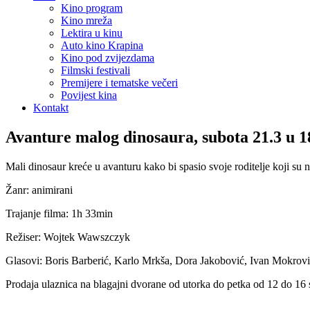
Kino program
Kino mreža
Lektira u kinu
Auto kino Krapina
Kino pod zvijezdama
Filmski festivali
Premijere i tematske večeri
Povijest kina
Kontakt
Avanture malog dinosaura, subota 21.3 u 18
Mali dinosaur kreće u avanturu kako bi spasio svoje roditelje koji su 
Žanr: animirani
Trajanje filma: 1h 33min
Režiser: Wojtek Wawszczyk
Glasovi: Boris Barberić, Karlo Mrkša, Dora Jakobović, Ivan Mokrov
Prodaja ulaznica na blagajni dvorane od utorka do petka od 12 do 16 sa