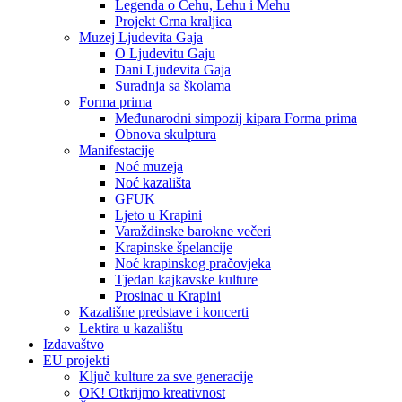
Legenda o Čehu, Lehu i Mehu
Projekt Crna kraljica
Muzej Ljudevita Gaja
O Ljudevitu Gaju
Dani Ljudevita Gaja
Suradnja sa školama
Forma prima
Međunarodni simpozij kipara Forma prima
Obnova skulptura
Manifestacije
Noć muzeja
Noć kazališta
GFUK
Ljeto u Krapini
Varaždinske barokne večeri
Krapinske špelancije
Noć krapinskog pračovjeka
Tjedan kajkavske kulture
Prosinac u Krapini
Kazališne predstave i koncerti
Lektira u kazalištu
Izdavaštvo
EU projekti
Ključ kulture za sve generacije
OK! Otkrijmo kreativnost