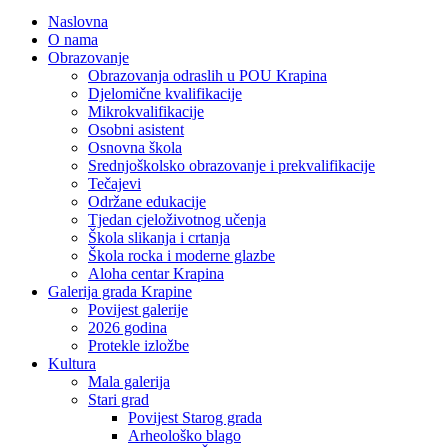
Naslovna
O nama
Obrazovanje
Obrazovanja odraslih u POU Krapina
Djelomične kvalifikacije
Mikrokvalifikacije
Osobni asistent
Osnovna škola
Srednjoškolsko obrazovanje i prekvalifikacije
Tečajevi
Održane edukacije
Tjedan cjeloživotnog učenja
Škola slikanja i crtanja
Škola rocka i moderne glazbe
Aloha centar Krapina
Galerija grada Krapine
Povijest galerije
2026 godina
Protekle izložbe
Kultura
Mala galerija
Stari grad
Povijest Starog grada
Arheološko blago