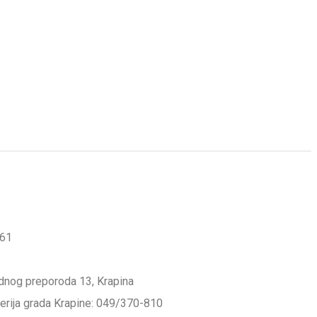
561
odnog preporoda 13, Krapina
lerija grada Krapine: 049/370-810