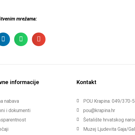
uštvenim mrežama:
vne informacije
Kontakt
na nabava
POU Krapina: 049/370-
ni i dokumenti
pou@krapina.hr
nsparentnost
Šetalište hrvatskog nar
ečaji
Muzej Ljudevita Gaja/Ga