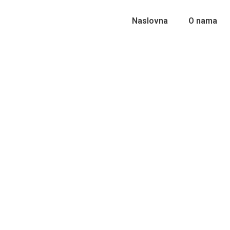
Naslovna
O nama
Batman /