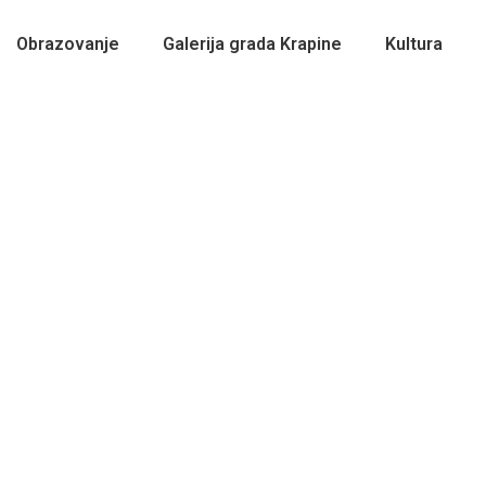
Obrazovanje
Galerija grada Krapine
Kultura
 petak / 18.3.2022. / 20.00 / 12+