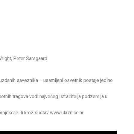
Wright, Peter Sarsgaard
ouzdanih saveznika – usamljeni osvetnik postaje jedino
etnih tragova vodi najvećeg istražitelja podzemlja u
rojekcije ili kroz sustav www.ulaznice.hr