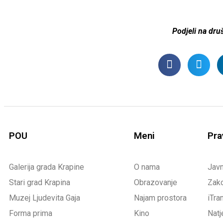
Podjeli na dr
POU
Meni
Pra
Galerija grada Krapine
O nama
Jav
Stari grad Krapina
Obrazovanje
Zako
Muzej Ljudevita Gaja
Najam prostora
iTra
Forma prima
Kino
Natj