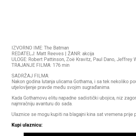
IZVORNO IME: The Batman
REDATELJ: Matt Reeves | ŽANR: akcija
ULOGE: Robert Pattinson, Zoë Kravitz, Paul Dano, Jeffrey 
TRAJANJE FILMA: 176 min
SADRŽAJ FILMA:
Nakon godina lutanja ulicama Gothama, i sa tek nekoliko p
utjelovljenje pravde među svojim sugrađanima.
Kada Gothamovu elitu napadne sadistički ubojica, niz zagon
najmračniju avanturu do sada.
Ulaznice se mogu kupiti na blagajni kina sat vremena prije p
Kupi ulaznicu: