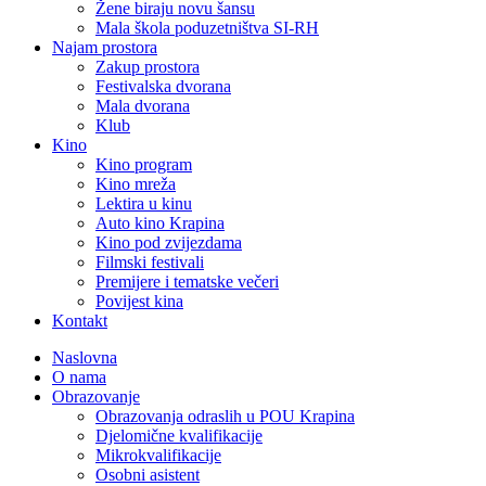
Žene biraju novu šansu
Mala škola poduzetništva SI-RH
Najam prostora
Zakup prostora
Festivalska dvorana
Mala dvorana
Klub
Kino
Kino program
Kino mreža
Lektira u kinu
Auto kino Krapina
Kino pod zvijezdama
Filmski festivali
Premijere i tematske večeri
Povijest kina
Kontakt
Naslovna
O nama
Obrazovanje
Obrazovanja odraslih u POU Krapina
Djelomične kvalifikacije
Mikrokvalifikacije
Osobni asistent