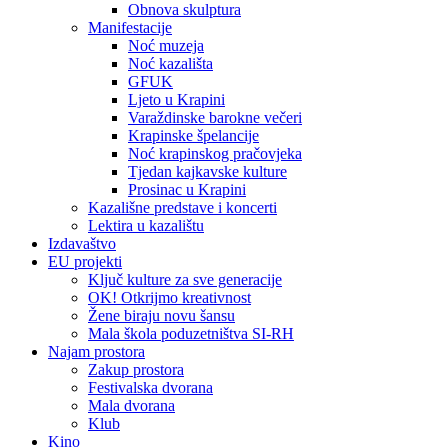
Obnova skulptura
Manifestacije
Noć muzeja
Noć kazališta
GFUK
Ljeto u Krapini
Varaždinske barokne večeri
Krapinske špelancije
Noć krapinskog pračovjeka
Tjedan kajkavske kulture
Prosinac u Krapini
Kazališne predstave i koncerti
Lektira u kazalištu
Izdavaštvo
EU projekti
Ključ kulture za sve generacije
OK! Otkrijmo kreativnost
Žene biraju novu šansu
Mala škola poduzetništva SI-RH
Najam prostora
Zakup prostora
Festivalska dvorana
Mala dvorana
Klub
Kino