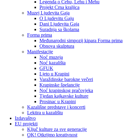
Legenda o Čehu, Lehu i Mehu
Projekt Crna kraljica
Muzej Ljudevita Gaja
O Ljudevitu Gaju
Dani Ljudevita Gaja
Suradnja sa školama
Forma prima
Međunarodni simpozij kipara Forma prima
Obnova skulptura
Manifestacije
Noć muzeja
Noć kazališta
GFUK
Ljeto u Krapini
Varaždinske barokne večeri
Krapinske špelancije
Noć krapinskog pračovjeka
Tjedan kajkavske kulture
Prosinac u Krapini
Kazališne predstave i koncerti
Lektira u kazalištu
Izdavaštvo
EU projekti
Ključ kulture za sve generacije
OK! Otkrijmo kreativnost