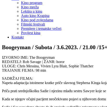
Kino program
Kino mreža
Lektira u kinu
Auto kino Krapina
Kino pod zvijezdama
Filmski festivali
Premijere i tematske večeri
Povijest kina
Kontakt
Boogeyman / Subota / 3.6.2023. / 21.00 /15
IZVORNO IME: The Boogeyman
REDATELJ: Rob Savage | ŽANR: horor
ULOGE: Chris Messina, Vivien Lyra Blair, Sophie Thatcher
TRAJANJE FILMA: 98 min
SADRŽAJ FILMA:
Napeta adaptacija istoimene kratke priče slavnog Stephena Kinga koja ć
Priča prati srednjoškolku Sadie i njezinu mlađu sestru Sawyer koje se op
Kada se njegov očajni pacijent neočekivano pojavi u njihovom domu traž