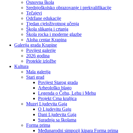
Osnovna škola
Srednjoškolsko obrazovanje i prekvalifikacije
Tečajevi
Održane edukacije
Tjedan cjeloživotnog učenja
Škola slikanja i crtanja
Škola rocka i moderne glazbe
Aloha centar Krapina
Galerija grada Krapine
Povijest galerije
2026 godina
Protekle izložbe
Kultura
Mala galerija
Stari grad
Povijest Starog grada
Arheološko blago
Legenda o Čehu, Lehu i Mehu
Projekt Crna kraljica
Muzej Ljudevita Gaja
O Ljudevitu Gaju
Dani Ljudevita Gaja
Suradnja sa školama
Forma prima
Međunarodni simpozij kipara Forma prima