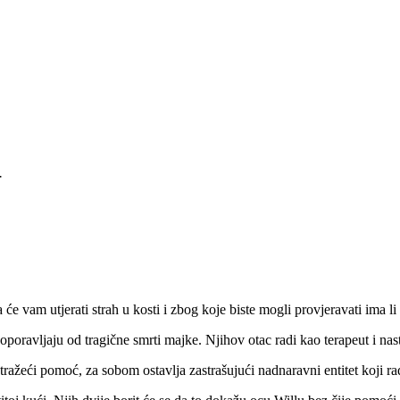
+
e vam utjerati strah u kosti i zbog koje biste mogli provjeravati ima li
oravljaju od tragične smrti majke. Njihov otac radi kao terapeut i nastoj
eći pomoć, za sobom ostavlja zastrašujući nadnaravni entitet koji radi 