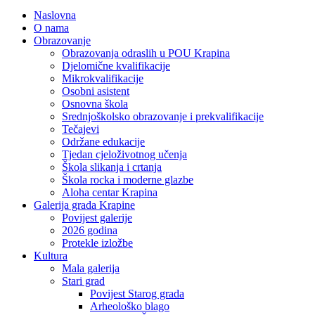
Naslovna
O nama
Obrazovanje
Obrazovanja odraslih u POU Krapina
Djelomične kvalifikacije
Mikrokvalifikacije
Osobni asistent
Osnovna škola
Srednjoškolsko obrazovanje i prekvalifikacije
Tečajevi
Održane edukacije
Tjedan cjeloživotnog učenja
Škola slikanja i crtanja
Škola rocka i moderne glazbe
Aloha centar Krapina
Galerija grada Krapine
Povijest galerije
2026 godina
Protekle izložbe
Kultura
Mala galerija
Stari grad
Povijest Starog grada
Arheološko blago