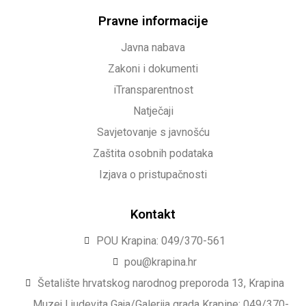
Pravne informacije
Javna nabava
Zakoni i dokumenti
iTransparentnost
Natječaji
Savjetovanje s javnošću
Zaštita osobnih podataka
Izjava o pristupačnosti
Kontakt
POU Krapina: 049/370-561
pou@krapina.hr
Šetalište hrvatskog narodnog preporoda 13, Krapina
Muzej Ljudevita Gaja/Galerija grada Krapine: 049/370-