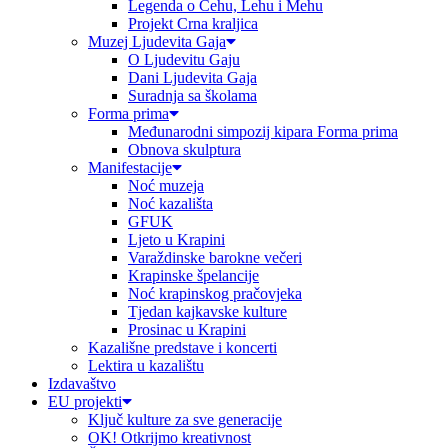
Legenda o Čehu, Lehu i Mehu
Projekt Crna kraljica
Muzej Ljudevita Gaja
O Ljudevitu Gaju
Dani Ljudevita Gaja
Suradnja sa školama
Forma prima
Međunarodni simpozij kipara Forma prima
Obnova skulptura
Manifestacije
Noć muzeja
Noć kazališta
GFUK
Ljeto u Krapini
Varaždinske barokne večeri
Krapinske špelancije
Noć krapinskog pračovjeka
Tjedan kajkavske kulture
Prosinac u Krapini
Kazališne predstave i koncerti
Lektira u kazalištu
Izdavaštvo
EU projekti
Ključ kulture za sve generacije
OK! Otkrijmo kreativnost