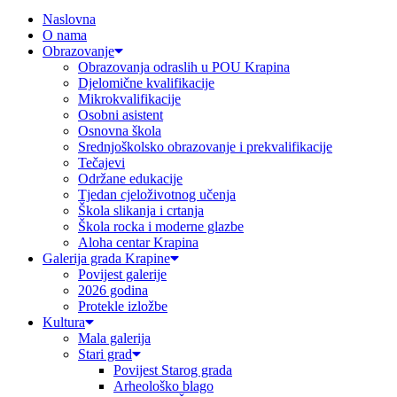
Naslovna
O nama
Obrazovanje
Obrazovanja odraslih u POU Krapina
Djelomične kvalifikacije
Mikrokvalifikacije
Osobni asistent
Osnovna škola
Srednjoškolsko obrazovanje i prekvalifikacije
Tečajevi
Održane edukacije
Tjedan cjeloživotnog učenja
Škola slikanja i crtanja
Škola rocka i moderne glazbe
Aloha centar Krapina
Galerija grada Krapine
Povijest galerije
2026 godina
Protekle izložbe
Kultura
Mala galerija
Stari grad
Povijest Starog grada
Arheološko blago