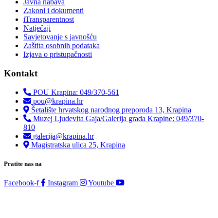
Javna nabava
Zakoni i dokumenti
iTransparentnost
Natječaji
Savjetovanje s javnošću
Zaštita osobnih podataka
Izjava o pristupačnosti
Kontakt
POU Krapina: 049/370-561
pou@krapina.hr
Šetalište hrvatskog narodnog preporoda 13, Krapina
Muzej Ljudevita Gaja/Galerija grada Krapine: 049/370-
810
galerija@krapina.hr
Magistratska ulica 25, Krapina
Pratite nas na
Facebook-f
Instagram
Youtube