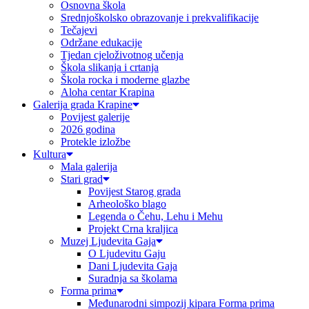
Osnovna škola
Srednjoškolsko obrazovanje i prekvalifikacije
Tečajevi
Održane edukacije
Tjedan cjeloživotnog učenja
Škola slikanja i crtanja
Škola rocka i moderne glazbe
Aloha centar Krapina
Galerija grada Krapine
Povijest galerije
2026 godina
Protekle izložbe
Kultura
Mala galerija
Stari grad
Povijest Starog grada
Arheološko blago
Legenda o Čehu, Lehu i Mehu
Projekt Crna kraljica
Muzej Ljudevita Gaja
O Ljudevitu Gaju
Dani Ljudevita Gaja
Suradnja sa školama
Forma prima
Međunarodni simpozij kipara Forma prima