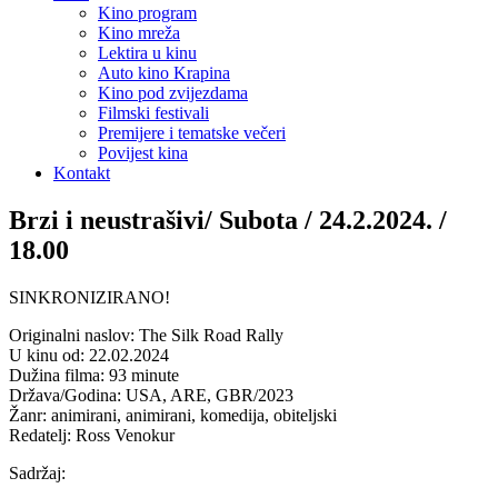
Kino program
Kino mreža
Lektira u kinu
Auto kino Krapina
Kino pod zvijezdama
Filmski festivali
Premijere i tematske večeri
Povijest kina
Kontakt
Brzi i neustrašivi/ Subota / 24.2.2024. /
18.00
SINKRONIZIRANO!
Originalni naslov: The Silk Road Rally
U kinu od: 22.02.2024
Dužina filma: 93 minute
Država/Godina: USA, ARE, GBR/2023
Žanr: animirani, animirani, komedija, obiteljski
Redatelj: Ross Venokur
Sadržaj: