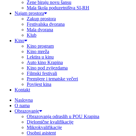
Žene biraju novu šansu
Mala škola poduzetništva SI-RH
Najam prostora
Zakup prostora
Festivalska dvorana
Mala dvorana
Klub
Kino
Kino program
Kino mreža
Lektira u kinu
Auto kino Krapina
Kino pod zvijezdama
Filmski festivali
Premijere i tematske večeri
Povijest kina
Kontakt
Naslovna
O nama
Obrazovanje
Obrazovanja odraslih u POU Krapina
Djelomične kvalifikacije
Mikrokvalifikacije
Osobni asistent