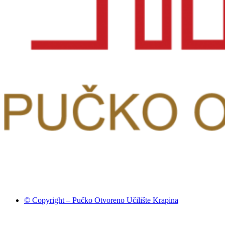
© Copyright – Pučko Otvoreno Učilište Krapina