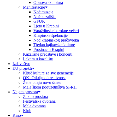
Obnova skulptura
Manifestacije
Noć muzeja
Noć kazališta
GFUK
Ljeto u Krapini
Varaždinske barokne večeri
Krapinske špelancije
Noć krapinskog pračovjeka
Tjedan kajkavske kulture
Prosinac u Krapini
Kazališne predstave i koncerti
Lektira u kazalištu
Izdavaštvo
EU projekti
Ključ kulture za sve generacije
OK! Otkrijmo kreativnost
Žene biraju novu šansu
Mala škola poduzetništva SI-RH
Najam prostora
Zakup prostora
Festivalska dvorana
Mala dvorana
Klub
Kino