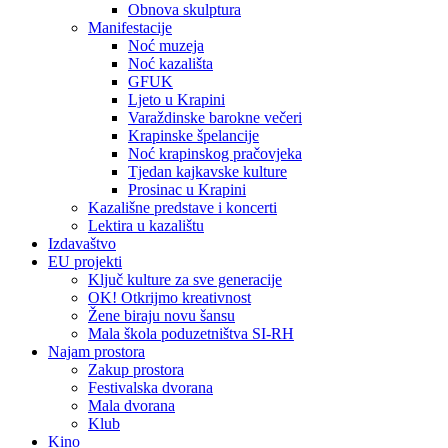
Obnova skulptura
Manifestacije
Noć muzeja
Noć kazališta
GFUK
Ljeto u Krapini
Varaždinske barokne večeri
Krapinske špelancije
Noć krapinskog pračovjeka
Tjedan kajkavske kulture
Prosinac u Krapini
Kazališne predstave i koncerti
Lektira u kazalištu
Izdavaštvo
EU projekti
Ključ kulture za sve generacije
OK! Otkrijmo kreativnost
Žene biraju novu šansu
Mala škola poduzetništva SI-RH
Najam prostora
Zakup prostora
Festivalska dvorana
Mala dvorana
Klub
Kino