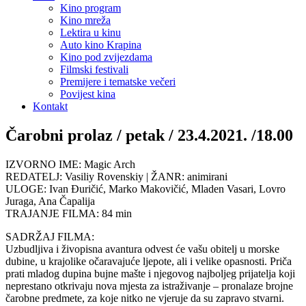
Kino program
Kino mreža
Lektira u kinu
Auto kino Krapina
Kino pod zvijezdama
Filmski festivali
Premijere i tematske večeri
Povijest kina
Kontakt
Čarobni prolaz / petak / 23.4.2021. /18.00
IZVORNO IME: Magic Arch
REDATELJ: Vasiliy Rovenskiy | ŽANR: animirani
ULOGE: Ivan Đuričić, Marko Makovičić, Mladen Vasari, Lovro
Juraga, Ana Čapalija
TRAJANJE FILMA: 84 min
SADRŽAJ FILMA:
Uzbudljiva i živopisna avantura odvest će vašu obitelj u morske
dubine, u krajolike očaravajuće ljepote, ali i velike opasnosti. Priča
prati mladog dupina bujne mašte i njegovog najboljeg prijatelja koji
neprestano otkrivaju nova mjesta za istraživanje – pronalaze brojne
čarobne predmete, za koje nitko ne vjeruje da su zapravo stvarni.