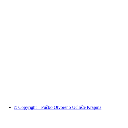
© Copyright – Pučko Otvoreno Učilište Krapina