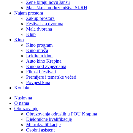
Žene biraju novu šansu
Mala škola poduzetništva SI-RH
Najam prostora
Zakup prostora
Festivalska dvorana
Mala dvorana
Klub
Kino
Kino program
Kino mreža
Lektira u kinu
Auto kino Krapina
Kino pod zvijezdama
Filmski festivali
Premijere i tematske večeri
Povijest kina
Kontakt
Naslovna
O nama
Obrazovanje
Obrazovanja odraslih u POU Krapina
Djelomične kvalifikacije
Mikrokvalifikacije
Osobni asistent