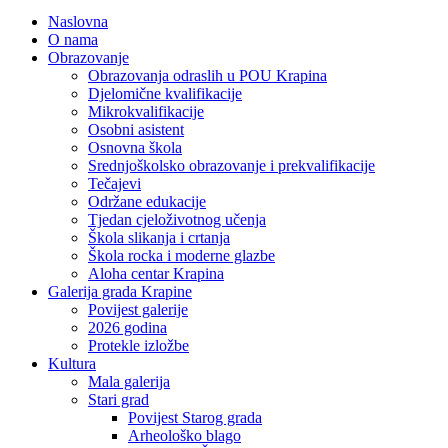
Naslovna
O nama
Obrazovanje
Obrazovanja odraslih u POU Krapina
Djelomične kvalifikacije
Mikrokvalifikacije
Osobni asistent
Osnovna škola
Srednjoškolsko obrazovanje i prekvalifikacije
Tečajevi
Održane edukacije
Tjedan cjeloživotnog učenja
Škola slikanja i crtanja
Škola rocka i moderne glazbe
Aloha centar Krapina
Galerija grada Krapine
Povijest galerije
2026 godina
Protekle izložbe
Kultura
Mala galerija
Stari grad
Povijest Starog grada
Arheološko blago