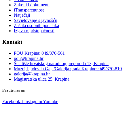
Zakoni i dokumenti
iTransparentnost
Natječaji
Savjetovanje s javnošću
Zaštita osobnih podataka
Izjava o pristupačnosti
Kontakt
POU Krapina: 049/370-561
pou@krapina.hr
Šetalište hrvatskog narodnog preporoda 13, Krapina
Muzej Ljudevita Gaja/Galerija grada Krapine: 049/370-810
galerija@krapina.hr
Magistratska ulica 25, Krapina
Pratite nas na
Facebook-f
Instagram
Youtube