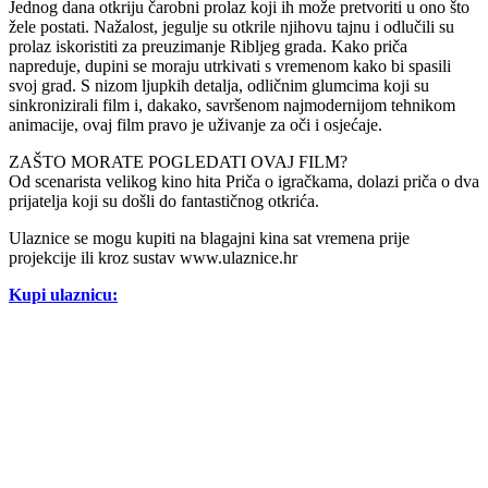
Jednog dana otkriju čarobni prolaz koji ih može pretvoriti u ono što
žele postati. Nažalost, jegulje su otkrile njihovu tajnu i odlučili su
prolaz iskoristiti za preuzimanje Ribljeg grada. Kako priča
napreduje, dupini se moraju utrkivati s vremenom kako bi spasili
svoj grad. S nizom ljupkih detalja, odličnim glumcima koji su
sinkronizirali film i, dakako, savršenom najmodernijom tehnikom
animacije, ovaj film pravo je uživanje za oči i osjećaje.
ZAŠTO MORATE POGLEDATI OVAJ FILM?
Od scenarista velikog kino hita Priča o igračkama, dolazi priča o dva
prijatelja koji su došli do fantastičnog otkrića.
Ulaznice se mogu kupiti na blagajni kina sat vremena prije
projekcije ili kroz sustav www.ulaznice.hr
Kupi ulaznicu: