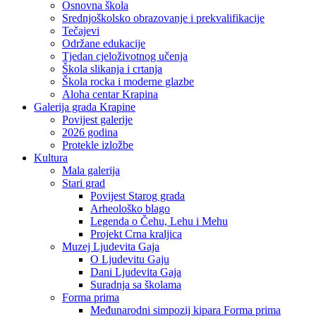
Osnovna škola
Srednjoškolsko obrazovanje i prekvalifikacije
Tečajevi
Održane edukacije
Tjedan cjeloživotnog učenja
Škola slikanja i crtanja
Škola rocka i moderne glazbe
Aloha centar Krapina
Galerija grada Krapine
Povijest galerije
2026 godina
Protekle izložbe
Kultura
Mala galerija
Stari grad
Povijest Starog grada
Arheološko blago
Legenda o Čehu, Lehu i Mehu
Projekt Crna kraljica
Muzej Ljudevita Gaja
O Ljudevitu Gaju
Dani Ljudevita Gaja
Suradnja sa školama
Forma prima
Međunarodni simpozij kipara Forma prima