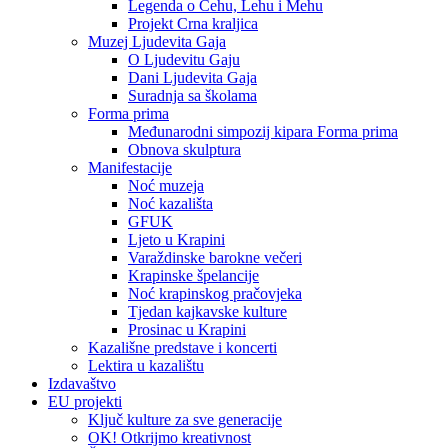
Legenda o Čehu, Lehu i Mehu
Projekt Crna kraljica
Muzej Ljudevita Gaja
O Ljudevitu Gaju
Dani Ljudevita Gaja
Suradnja sa školama
Forma prima
Međunarodni simpozij kipara Forma prima
Obnova skulptura
Manifestacije
Noć muzeja
Noć kazališta
GFUK
Ljeto u Krapini
Varaždinske barokne večeri
Krapinske špelancije
Noć krapinskog pračovjeka
Tjedan kajkavske kulture
Prosinac u Krapini
Kazališne predstave i koncerti
Lektira u kazalištu
Izdavaštvo
EU projekti
Ključ kulture za sve generacije
OK! Otkrijmo kreativnost