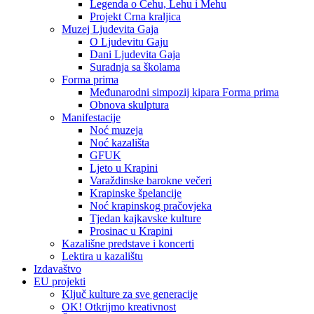
Legenda o Čehu, Lehu i Mehu
Projekt Crna kraljica
Muzej Ljudevita Gaja
O Ljudevitu Gaju
Dani Ljudevita Gaja
Suradnja sa školama
Forma prima
Međunarodni simpozij kipara Forma prima
Obnova skulptura
Manifestacije
Noć muzeja
Noć kazališta
GFUK
Ljeto u Krapini
Varaždinske barokne večeri
Krapinske špelancije
Noć krapinskog pračovjeka
Tjedan kajkavske kulture
Prosinac u Krapini
Kazališne predstave i koncerti
Lektira u kazalištu
Izdavaštvo
EU projekti
Ključ kulture za sve generacije
OK! Otkrijmo kreativnost