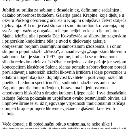
Jubileji su prilika za sabiranje dosadašnjeg, definiranje sadašnjeg i
dakako otvorenost budućem. Galerija grada Krapine, koja djeluje u
okviru Pučkog otvorenog učilišta u Krapini obilježava četvrt stoljeća
djelovanja. Bila mi je čast što sam i sam bio sudionik otvorenja, tog
svečanog i važnog događaja u lijepo nedjeljno kasno ljetno jutro.
Sjajna izložba ulja i pastela Ede Kovačevića sa slikovitim zagorskim
i prigorskim krajolicima bila je uvod u djelovanje galerije
obilježenim brojnim zanimljivim samostalnim izložbama, a i onim
skupnim poput izložbi „Maski“, a iznad svega „Zagorskim likovnim
salonom“ koji je startao 1997. godine, i od tada se u trienalnom
slijedu redovito održava. Izložba je vrijedna svake pažnje jer svojom
koncepcijom klasičnog Salona (danas pomalo zaboravljenom poradi
prevladavanja autorskih izložbi likovnih kritičara i ideje poveznice u
odabiru umjetnika) traži dojmljivost kvalitete u poštivanju različitih
poetika. I jednom specifičnošću, sudionici izložbe vezani su uz
Zagorje, podrijetlom, rođenjem, boravcima ili jednostavno
emotivnom bliskošću s dragim kutkom Lijepe naše. I sva dosadašnja
izdanja Salona pokazala su uspješnost ovako postavljenih okvira, ali
i njihove širine te su uz njegovanje vrijednosti tradicionalnih izričaja
donijeli brojne primjere likovne svježine naglašenih kreativnih
naboja.
Veće donacije ili pojedinačni otkup umjetnina, te neke slike i