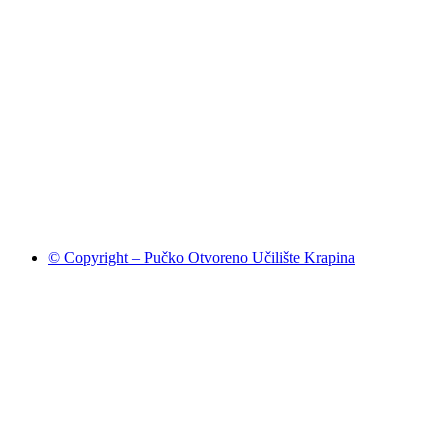
© Copyright – Pučko Otvoreno Učilište Krapina