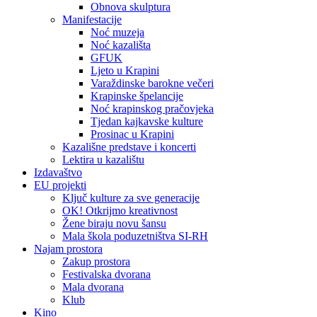
Obnova skulptura
Manifestacije
Noć muzeja
Noć kazališta
GFUK
Ljeto u Krapini
Varaždinske barokne večeri
Krapinske špelancije
Noć krapinskog pračovjeka
Tjedan kajkavske kulture
Prosinac u Krapini
Kazališne predstave i koncerti
Lektira u kazalištu
Izdavaštvo
EU projekti
Ključ kulture za sve generacije
OK! Otkrijmo kreativnost
Žene biraju novu šansu
Mala škola poduzetništva SI-RH
Najam prostora
Zakup prostora
Festivalska dvorana
Mala dvorana
Klub
Kino