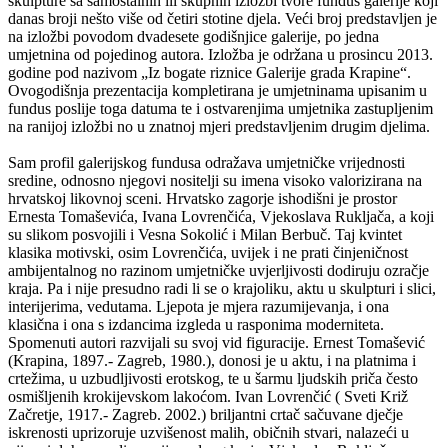
skulpture sa samostalnih ili skupnih izložbi tvore fundus galerije koji
danas broji nešto više od četiri stotine djela. Veći broj predstavljen je
na izložbi povodom dvadesete godišnjice galerije, po jedna
umjetnina od pojedinog autora. Izložba je održana u prosincu 2013.
godine pod nazivom „Iz bogate riznice Galerije grada Krapine“.
Ovogodišnja prezentacija kompletirana je umjetninama upisanim u
fundus poslije toga datuma te i ostvarenjima umjetnika zastupljenim
na ranijoj izložbi no u znatnoj mjeri predstavljenim drugim djelima.
Sam profil galerijskog fundusa odražava umjetničke vrijednosti
sredine, odnosno njegovi nositelji su imena visoko valorizirana na
hrvatskoj likovnoj sceni. Hrvatsko zagorje ishodišni je prostor
Ernesta Tomaševića, Ivana Lovrenčića, Vjekoslava Rukljača, a koji
su slikom posvojili i Vesna Sokolić i Milan Berbuč. Taj kvintet
klasika motivski, osim Lovrenčića, uvijek i ne prati činjeničnost
ambijentalnog no razinom umjetničke uvjerljivosti dodiruju ozračje
kraja. Pa i nije presudno radi li se o krajoliku, aktu u skulpturi i slici,
interijerima, vedutama. Ljepota je mjera razumijevanja, i ona
klasična i ona s izdancima izgleda u rasponima moderniteta.
Spomenuti autori razvijali su svoj vid figuracije. Ernest Tomašević
(Krapina, 1897.- Zagreb, 1980.), donosi je u aktu, i na platnima i
crtežima, u uzbudljivosti erotskog, te u šarmu ljudskih priča često
osmišljenih krokijevskom lakoćom. Ivan Lovrenčić ( Sveti Križ
Začretje, 1917.- Zagreb. 2002.) briljantni crtač sačuvane dječje
iskrenosti uprizoruje uzvišenost malih, običnih stvari, nalazeći u