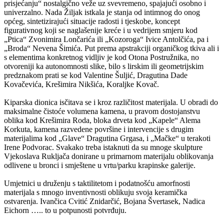
prisjećanju“ nostalgično veže uz svevremeno, spajajući osobno i
univerzalno. Nada Žiljak istkala je stanja od intimnog do onog
općeg, sintetizirajući situacije radosti i tjeskobe, koncept
figurativnog koji se naglašenije kreće i u vedrijem smjeru kod
„Ptica“ Zvonimira Lončarića ili „Kozoroga“ Ivice Antolčića, pa i
„Broda“ Nevena Šimića. Put prema apstrakciji organičkog tkiva ali i
s elementima konkretnog vidljiv je kod Otona Postružnika, no
otvoreniji ka autonomnosti slike, bilo s lirskim ili geometrijskim
predznakom prati se kod Valentine Šuljić, Dragutina Dade
Kovačevića, Krešimira Nikšića, Koraljke Kovač.
Kiparska dionica isčitava se i kroz različitost materijala. U obradi do
maksimalne čistoće volumena kamena, u pravom dostojanstvu
oblika kod Krešimira Roda, bloka drveta kod „Kapele“ Alema
Korkuta, kamena razvedene površine i intervencije s drugim
materijalima kod „Glave“ Dragutina Grgasa, i „Mačke“ u terakoti
Irene Podvorac. Svakako treba istaknuti da su mnoge skulpture
Vjekoslava Rukljača donirane u primarnom materijalu oblikovanja
odlivene u bronci i smještene u vrtu/parku krapinske galerije.
Umjetnici u druženju s taktilitetom i podatnošću amorfnosti
materijala s mnogo inventivnosti oblikuju svoja keramička
ostvarenja. Ivančica Cvitić Znidarčić, Bojana Švertasek, Nadica
Eichorn ….. to u potpunosti potvrđuju.