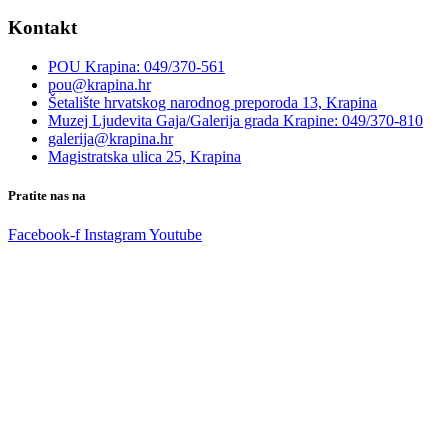
Kontakt
POU Krapina: 049/370-561
pou@krapina.hr
Šetalište hrvatskog narodnog preporoda 13, Krapina
Muzej Ljudevita Gaja/Galerija grada Krapine: 049/370-810
galerija@krapina.hr
Magistratska ulica 25, Krapina
Pratite nas na
Facebook-f
Instagram
Youtube