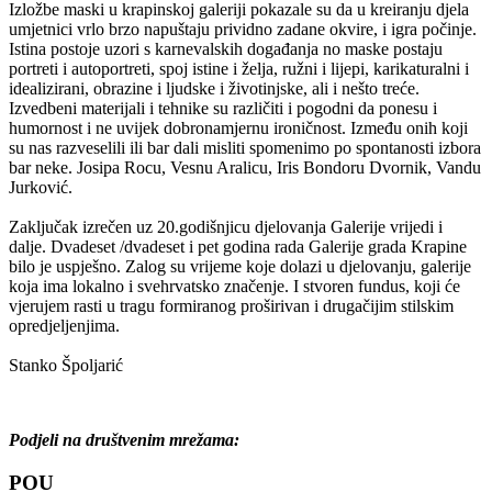
Izložbe maski u krapinskoj galeriji pokazale su da u kreiranju djela
umjetnici vrlo brzo napuštaju prividno zadane okvire, i igra počinje.
Istina postoje uzori s karnevalskih događanja no maske postaju
portreti i autoportreti, spoj istine i želja, ružni i lijepi, karikaturalni i
idealizirani, obrazine i ljudske i životinjske, ali i nešto treće.
Izvedbeni materijali i tehnike su različiti i pogodni da ponesu i
humornost i ne uvijek dobronamjernu ironičnost. Između onih koji
su nas razveselili ili bar dali misliti spomenimo po spontanosti izbora
bar neke. Josipa Rocu, Vesnu Aralicu, Iris Bondoru Dvornik, Vandu
Jurković.
Zaključak izrečen uz 20.godišnjicu djelovanja Galerije vrijedi i
dalje. Dvadeset /dvadeset i pet godina rada Galerije grada Krapine
bilo je uspješno. Zalog su vrijeme koje dolazi u djelovanju, galerije
koja ima lokalno i svehrvatsko značenje. I stvoren fundus, koji će
vjerujem rasti u tragu formiranog proširivan i drugačijim stilskim
opredjeljenjima.
Stanko Špoljarić
Podjeli na društvenim mrežama:
POU