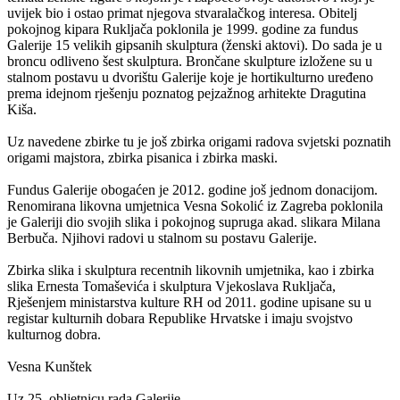
uvijek bio i ostao primat njegova stvaralačkog interesa. Obitelj
pokojnog kipara Rukljača poklonila je 1999. godine za fundus
Galerije 15 velikih gipsanih skulptura (ženski aktovi). Do sada je u
broncu odliveno šest skulptura. Brončane skulpture izložene su u
stalnom postavu u dvorištu Galerije koje je hortikulturno uređeno
prema idejnom rješenju poznatog pejzažnog arhitekte Dragutina
Kiša.
Uz navedene zbirke tu je još zbirka origami radova svjetski poznatih
origami majstora, zbirka pisanica i zbirka maski.
Fundus Galerije obogaćen je 2012. godine još jednom donacijom.
Renomirana likovna umjetnica Vesna Sokolić iz Zagreba poklonila
je Galeriji dio svojih slika i pokojnog supruga akad. slikara Milana
Berbuča. Njihovi radovi u stalnom su postavu Galerije.
Zbirka slika i skulptura recentnih likovnih umjetnika, kao i zbirka
slika Ernesta Tomaševića i skulptura Vjekoslava Rukljača,
Rješenjem ministarstva kulture RH od 2011. godine upisane su u
registar kulturnih dobara Republike Hrvatske i imaju svojstvo
kulturnog dobra.
Vesna Kunštek
Uz 25. obljetnicu rada Galerije