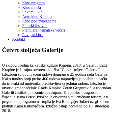
Kino program
Kino mreža
Lektira u kinu
Auto kino Krapina
Kino pod zvijezdama
Filmski festivali
Premijere i tematske večeri
Povijest kina
Kontakt
Četvrt stoljeća Galerije
U sklopu Tjedna kajkavske kulture Krapina 2018. u Galeriji grada
Krapine je 1. rujna otvorena izložba “Četvrt stoljeća Galerije“.
Izložbom su obuhvaćeni radovi donirani u 25 godina rada Galerije.
Kako fundus broji preko 400 radova napravljen je odabir na način
da je svaki od umjetnika predstavljen sa jednim radom. Izložbu je
otvorio gradonačelnik Grada Krapine Zoran Gregurović, a rođendan
Galeriji čestitala je i zamjenica župana Krapinsko – zagorske
županije Jasna Petek. Izložba je otvorena slavljeničkom tortom, a u
prigodnom programu nastupila je Iva Ranogajec Inkret uz glazbenu
pratnju Karla Kukovačeca. Izložba ostaje otvorena do 10. studenog
2018.