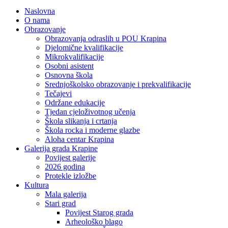
Naslovna
O nama
Obrazovanje
Obrazovanja odraslih u POU Krapina
Djelomične kvalifikacije
Mikrokvalifikacije
Osobni asistent
Osnovna škola
Srednjoškolsko obrazovanje i prekvalifikacije
Tečajevi
Održane edukacije
Tjedan cjeloživotnog učenja
Škola slikanja i crtanja
Škola rocka i moderne glazbe
Aloha centar Krapina
Galerija grada Krapine
Povijest galerije
2026 godina
Protekle izložbe
Kultura
Mala galerija
Stari grad
Povijest Starog grada
Arheološko blago