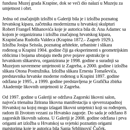
fundusu Muzej grada Krapine, dok se veći dio nalazi u Muzeju za
umjetnost i obrt.
Jedna od značajnijih izložbi u Galeriji bila je i izložba poznatog
hrvatskog kipara, začetnika modernizma u hrvatskoj skulpturi
Robert Frangeš Mihanovića koje je autorica bila dr. Ana Adamec sa
kojom je organizirana i izložba značajnog hrvatskog kipara,
Krapinčana Rudolfa Valdeca (Krapina 1872.- Zagreb 1929.).
Izložba Josipa Seissla, poznatog arhitekte, urbaniste i slikara
rođenog u Krapini 1904. godine čiji ga eksperimenti s geometrijskim
oblicima i bojama ubrajaju među prve pojave apstrakcije u
hrvatskom slikarstvu, organizirana je 1998. godine u suradnji sa
Muzejom suvremene umjetnosti iz Zagreba, a 2000. godine i izložba
slikara Otona Postružnika. Izložba slikara Ernesta Tomaševića,
predstavnika hrvatske moderne rođenog u Krapini 1897. godine
održana je 1995., a 1999. godine predstavljena je Grafička zbirka
Akademije likovnih umjetnosti iz Zagreba.
Od 1997. godine u Galeriji se održava Zagorski likovni salon,
najveća trienalna žirirana likovna manifestacija u sjeverozapadnoj
Hrvatskoj na kojoj mogu izlagati likovni umjetnici koji su rođenjem,
radom ili životom vezani za Hrvatsko zagorje. Do sada je održano 8
zagorskih likovnih salona. U Galeriji je 2008. godine održana i prva
origami art izložba u Hrvatskoj sa svjetski poznatim origami
majstorima koje je autorica bila Sanja Srbljinović Čuček,