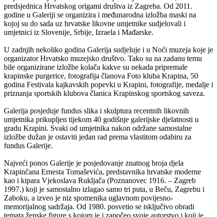
predsjednica Hrvatskog origami društva iz Zagreba. Od 2011.
godine u Galeriji se organizira i međunarodna izložba maski na
kojoj su do sada uz hrvatske likovne umjetnike sudjelovali i
umjetnici iz Slovenije, Srbije, Izraela i Mađarske.
U zadnjih nekoliko godina Galerija sudjeluje i u Noći muzeja koje je
organizator Hrvatsko muzejsko društvo. Tako su na zadanu temu
bile organizirane izložbe kolača kakve su nekada pripremale
krapinske purgerice, fotografija članova Foto kluba Krapina, 50
godina Festivala kajkavskih popevki u Krapini, fotografije, medalje i
priznanja sportskih klubova članica Krapinskog sportskog saveza.
Galerija posjeduje fundus slika i skulptura recentnih likovnih
umjetnika prikupljen tijekom 40 godišnje galerijske djelatnosti u
gradu Krapini. Svaki od umjetnika nakon održane samostalne
izložbe dužan je ostaviti jedan rad prema vlastitom odabiru za
fundus Galerije.
Najveći ponos Galerije je posjedovanje znatnog broja djela
Krapinčana Ernesta Tomaševića, predstavnika hrvatske moderne
kao i kipara Vjekoslava Rukljača (Poznanovec 1916. – Zagreb
1997.) koji je samostalno izlagao samo tri puta, u Beču, Zagrebu i
Zaboku, a izveo je niz spomenika uglavnom povijesno-
memorijalnog sadržaja. Od 1980. posvetio se isključivo obradi
temata ženske figure s kojom je i započeo svoje autorstvo i koji je