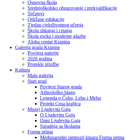
Osnovna škola
Srednjoškolsko obrazovanje i prekvalifikacije
Tečajevi
Održane edukacije
Tjedan cjeloživotnog učenja
Škola slikanja i crtanja
Škola rocka i moderne glazbe
Aloha centar Krapina
Galerija grada Krapine
Povijest galerije
2026 godina
Protekle izložbe
Kultura
Mala galerija
Stari grad
Povijest Starog grada
Arheološko blago
Legenda o Čehu, Lehu i Mehu
Projekt Crna kraljica
Muzej Ljudevita Gaja
O Ljudevitu Gaju
Dani Ljudevita Gaja
Suradnja sa školama
Forma prima
Međunarodni simpozij kipara Forma prima