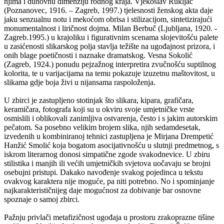
njima i duhovnu dimenziju rodnog kraja. Vjekoslav Rukljač
(Poznanovec, 1916. – Zagreb, 1997.) tjelesnosti ženskog akta daje
jaku senzualnu notu i mekoćom obrisa i stilizacijom, sintetizirajući
monumentalnost i liričnost dojma. Milan Berbuč (Ljubljana, 1920. -
Zagreb.1995.) u krajoliku i figurativnim scenama slojevitošću palete
u zasićenosti slikarskog polja stavlja težište na ugođajnost prizora, i
onih blage poetičnosti i naznake dramatskog. Vesna Sokolić
(Zagreb, 1924.) ponudu pejzažnog interpretira zvučnošću suptilnog
kolorita, te u varijacijama na temu pokazuje izuzetnu maštovitost, u
slikama gdje boja živi u nijansama raspoloženja.
U zbirci je zastupljeno stotinjak što slikara, kipara, grafičara,
keramičara, fotografa koji su u okviru svoje umjetničke vrste
osmislili i oblikovali zanimljiva ostvarenja, često i s jakim autorskim
pečatom. Sa posebno velikim brojem slika, njih sedamdesetak,
izvedenih u kombiniranoj tehnici zastupljena je Mirjana Drempetić
Hanžić Smolić koja bogatom asocijativnošću u slutnji predmetnog, s
iskrom literarnog donosi simpatične zgode svakodnevice. U zbiru
stilistika i manjih ili većih umjetničkih svjetova uočavaju se brojni
osebujni pristupi. Dakako navođenje svakog pojedinca u tekstu
ovakvog karaktera nije moguće, pa niti potrebno. No i spominjanje
najkarakterističnijeg daje mogućnost za dobivanje bar osnovne
spoznaje o samoj zbirci.
Pažnju privlači metafizičnost ugođaja u prostoru zrakoprazne tišine