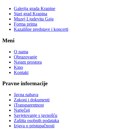
Galerija grada Krapine
Stari grad Krapina
Muzej Ljudevita Gaja
Forma prima
Kazališne predstave i koncerti
Meni
O nama
Obrazovanje
Najam prostora
Kino
Kontakt
Pravne informacije
Javna nabava
Zakoni i dokumenti
iTransparentnost
Natječaji
Savjetovanje s javnošću
Zaštita osobnih podataka
Izjava o pristupačnosti