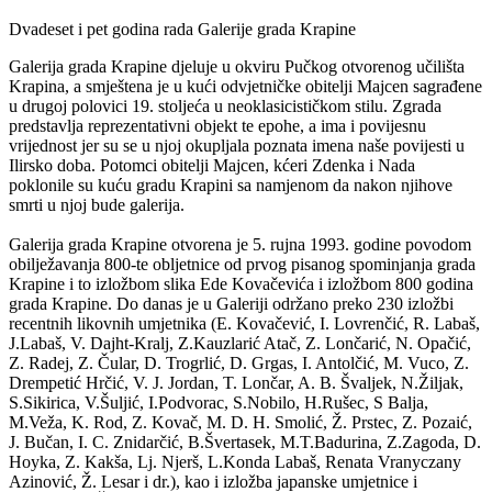
Dvadeset i pet godina rada Galerije grada Krapine
Galerija grada Krapine djeluje u okviru Pučkog otvorenog učilišta
Krapina, a smještena je u kući odvjetničke obitelji Majcen sagrađene
u drugoj polovici 19. stoljeća u neoklasicističkom stilu. Zgrada
predstavlja reprezentativni objekt te epohe, a ima i povijesnu
vrijednost jer su se u njoj okupljala poznata imena naše povijesti u
Ilirsko doba. Potomci obitelji Majcen, kćeri Zdenka i Nada
poklonile su kuću gradu Krapini sa namjenom da nakon njihove
smrti u njoj bude galerija.
Galerija grada Krapine otvorena je 5. rujna 1993. godine povodom
obilježavanja 800-te obljetnice od prvog pisanog spominjanja grada
Krapine i to izložbom slika Ede Kovačevića i izložbom 800 godina
grada Krapine. Do danas je u Galeriji održano preko 230 izložbi
recentnih likovnih umjetnika (E. Kovačević, I. Lovrenčić, R. Labaš,
J.Labaš, V. Dajht-Kralj, Z.Kauzlarić Atač, Z. Lončarić, N. Opačić,
Z. Radej, Z. Čular, D. Trogrlić, D. Grgas, I. Antolčić, M. Vuco, Z.
Drempetić Hrčić, V. J. Jordan, T. Lončar, A. B. Švaljek, N.Žiljak,
S.Sikirica, V.Šuljić, I.Podvorac, S.Nobilo, H.Rušec, S Balja,
M.Veža, K. Rod, Z. Kovač, M. D. H. Smolić, Ž. Prstec, Z. Pozaić,
J. Bučan, I. C. Znidarčić, B.Švertasek, M.T.Badurina, Z.Zagoda, D.
Hoyka, Z. Kakša, Lj. Njerš, L.Konda Labaš, Renata Vranyczany
Azinović, Ž. Lesar i dr.), kao i izložba japanske umjetnice i