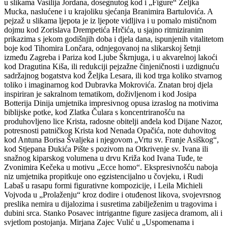
u slikama Vasilija Jordana, dosegnutog kod i „Figure“ Željka
Mucka, naslućene i u krajoliku sjećanja Branimira Bartulovića. A
pejzaž u slikama ljepota je iz ljepote vidljiva i u pomalo mističnom
dojmu kod Zorislava Drempetića Hrčića, u sjajno ritmiziranim
prikazima s jekom godišnjih doba i djela dana, ispunjenih vitalitetom
boje kod Tihomira Lončara, odnjegovanoj na slikarskoj šetnji
između Zagreba i Pariza kod Ljube Škrnjuga, i u akvarelnoj lakoći
kod Dragutina Kiša, ili redukciji pejzažne činjeničnosti i uzdignuću
sadržajnog bogatstva kod Željka Lesara, ili kod trga koliko stvarnog
toliko i imaginarnog kod Dubravka Mokrovića. Znatan broj djela
inspiriran je sakralnom tematikom, doživljenom i kod Josipa
Botterija Dinija umjetnika impresivnog opusa izraslog na motivima
biblijske potke, kod Zlatka Čulara s koncentriranošću na
produhovljeno lice Krista, radosne obitelji anđela kod Dijane Nazor,
potresnosti patničkog Krista kod Nenada Opačića, note duhovitog
kod Antuna Borisa Švaljeka i njegovom „Vrtu sv. Franje Asiškog“,
kod Stjepana Đukića Pište s pozivom na Otkrivenje sv. Ivana ili
snažnog kiparskog volumena u drvu Križa kod Ivana Tuđe, te
Zvonimira Kečeka u motivu „Ecce homo“. Ekspresivnošću naboja
niz umjetnika propitkuje ono egzistencijalno u čovjeku, i Rudi
Labaš u rasapu formi figurativne kompozicije, i Leila Michieli
Vojvoda u „Prolaženju“ kroz dodire i otuđenost likova, svojevrsnog
preslika nemira u dijalozima i susretima zabilježenim u tragovima i
dubini srca. Stanko Posavec intrigantne figure zasijeca dramom, ali i
svjetlom postojanja. Mirjana Zajec Vulić u „Uspomenama i