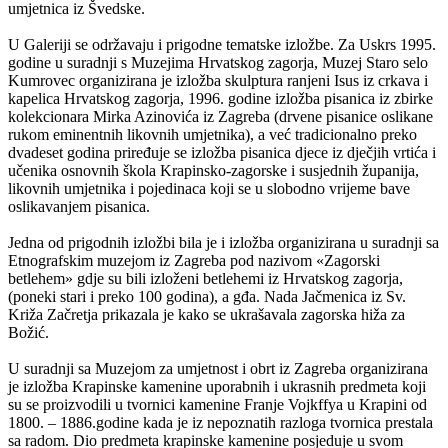
umjetnica iz Švedske.
U Galeriji se održavaju i prigodne tematske izložbe. Za Uskrs 1995.
godine u suradnji s Muzejima Hrvatskog zagorja, Muzej Staro selo
Kumrovec organizirana je izložba skulptura ranjeni Isus iz crkava i
kapelica Hrvatskog zagorja, 1996. godine izložba pisanica iz zbirke
kolekcionara Mirka Azinovića iz Zagreba (drvene pisanice oslikane
rukom eminentnih likovnih umjetnika), a već tradicionalno preko
dvadeset godina priređuje se izložba pisanica djece iz dječjih vrtića i
učenika osnovnih škola Krapinsko-zagorske i susjednih županija,
likovnih umjetnika i pojedinaca koji se u slobodno vrijeme bave
oslikavanjem pisanica.
Jedna od prigodnih izložbi bila je i izložba organizirana u suradnji sa
Etnografskim muzejom iz Zagreba pod nazivom «Zagorski
betlehem» gdje su bili izloženi betlehemi iz Hrvatskog zagorja,
(poneki stari i preko 100 godina), a gđa. Nada Jačmenica iz Sv.
Križa Začretja prikazala je kako se ukrašavala zagorska hiža za
Božić.
U suradnji sa Muzejom za umjetnost i obrt iz Zagreba organizirana
je izložba Krapinske kamenine uporabnih i ukrasnih predmeta koji
su se proizvodili u tvornici kamenine Franje Vojkffya u Krapini od
1800. – 1886.godine kada je iz nepoznatih razloga tvornica prestala
sa radom. Dio predmeta krapinske kamenine posjeduje u svom