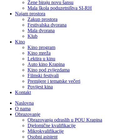
Žene biraju novu šansu
Mala škola poduzetništva SI-RH
Najam prostora
Zakup prostora
Festivalska dvorana
Mala dvorana
Klub
Kino
Kino program
Kino mreža
Lektira u kinu
Auto kino Krapina
Kino pod zvijezdama
Filmski festivali
Premijere i tematske večeri
Povijest kina
Kontakt
Naslovna
O nama
Obrazovanje
Obrazovanja odraslih u POU Krapina
Djelomične kvalifikacije
Mikrokvalifikacije
Osobni asistent