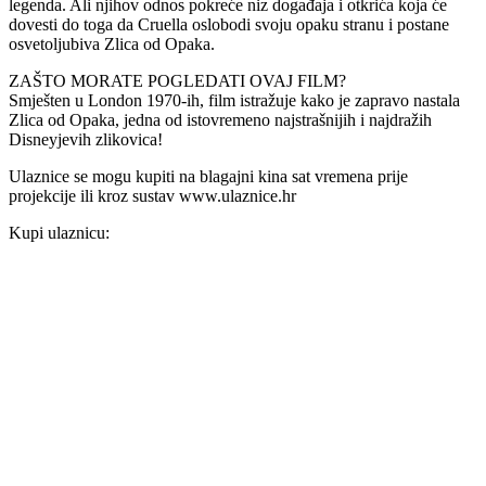
legenda. Ali njihov odnos pokreće niz događaja i otkrića koja će
dovesti do toga da Cruella oslobodi svoju opaku stranu i postane
osvetoljubiva Zlica od Opaka.
ZAŠTO MORATE POGLEDATI OVAJ FILM?
Smješten u London 1970-ih, film istražuje kako je zapravo nastala
Zlica od Opaka, jedna od istovremeno najstrašnijih i najdražih
Disneyjevih zlikovica!
Ulaznice se mogu kupiti na blagajni kina sat vremena prije
projekcije ili kroz sustav www.ulaznice.hr
Kupi ulaznicu: