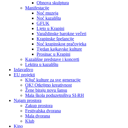
Obnova skulptura
Manifestacije
Noć muzeja
Noć kazališta
GFUK
Ljeto u Krapini
Varaždinske barokne večeri
Krapinske špelancije
Noć krapinskog pračovjeka
Tjedan kajkavske kulture
Prosinac u Krapini
Kazališne predstave i koncerti
Lektira u kazalištu
Izdavaštvo
EU projekti
Ključ kulture za sve generacije
OK! Otkrijmo kreativnost
Žene biraju novu šansu
Mala škola poduzetništva SI-RH
Najam prostora
Zakup prostora
Festivalska dvorana
Mala dvorana
Klub
Kino