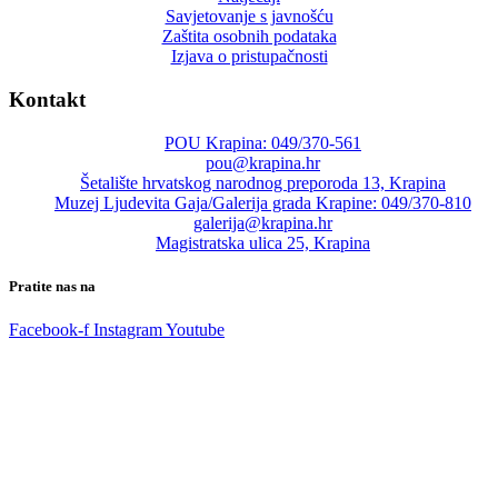
Savjetovanje s javnošću
Zaštita osobnih podataka
Izjava o pristupačnosti
Kontakt
POU Krapina: 049/370-561
pou@krapina.hr
Šetalište hrvatskog narodnog preporoda 13, Krapina
Muzej Ljudevita Gaja/Galerija grada Krapine: 049/370-810
galerija@krapina.hr
Magistratska ulica 25, Krapina
Pratite nas na
Facebook-f
Instagram
Youtube