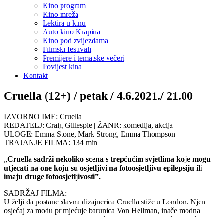
Kino program
Kino mreža
Lektira u kinu
Auto kino Krapina
Kino pod zvijezdama
Filmski festivali
Premijere i tematske večeri
Povijest kina
Kontakt
Cruella (12+) / petak / 4.6.2021./ 21.00
IZVORNO IME: Cruella
REDATELJ: Craig Gillespie | ŽANR: komedija, akcija
ULOGE: Emma Stone, Mark Strong, Emma Thompson
TRAJANJE FILMA: 134 min
„
Cruella sadrži nekoliko scena s trepćućim svjetlima koje mogu
utjecati na one koju su osjetljivi na fotoosjetljivu epilepsiju ili
imaju druge fotoosjetljivosti”.
SADRŽAJ FILMA:
U želji da postane slavna dizajnerica Cruella stiže u London. Njen
osjećaj za modu primjećuje barunica Von Hellman, inače modna