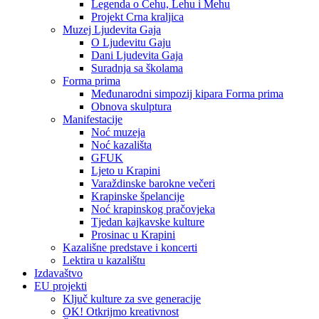
Legenda o Čehu, Lehu i Mehu
Projekt Crna kraljica
Muzej Ljudevita Gaja
O Ljudevitu Gaju
Dani Ljudevita Gaja
Suradnja sa školama
Forma prima
Međunarodni simpozij kipara Forma prima
Obnova skulptura
Manifestacije
Noć muzeja
Noć kazališta
GFUK
Ljeto u Krapini
Varaždinske barokne večeri
Krapinske špelancije
Noć krapinskog pračovjeka
Tjedan kajkavske kulture
Prosinac u Krapini
Kazališne predstave i koncerti
Lektira u kazalištu
Izdavaštvo
EU projekti
Ključ kulture za sve generacije
OK! Otkrijmo kreativnost