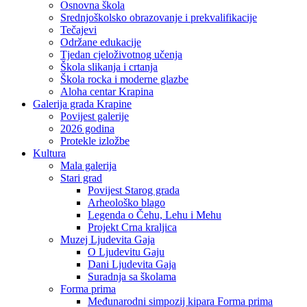
Osnovna škola
Srednjoškolsko obrazovanje i prekvalifikacije
Tečajevi
Održane edukacije
Tjedan cjeloživotnog učenja
Škola slikanja i crtanja
Škola rocka i moderne glazbe
Aloha centar Krapina
Galerija grada Krapine
Povijest galerije
2026 godina
Protekle izložbe
Kultura
Mala galerija
Stari grad
Povijest Starog grada
Arheološko blago
Legenda o Čehu, Lehu i Mehu
Projekt Crna kraljica
Muzej Ljudevita Gaja
O Ljudevitu Gaju
Dani Ljudevita Gaja
Suradnja sa školama
Forma prima
Međunarodni simpozij kipara Forma prima