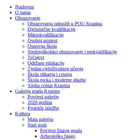
Naslovna
O nama
Obrazovanje
Obrazovanja odraslih u POU Krapina
Djelomične kvalifikacije
Mikrokvalifikacije
Osobni asistent
Osnovna škola
Srednjoškolsko obrazovanje i prekvalifikacije
Tečajevi
Održane edukacije
Tjedan cjeloživotnog učenja
Škola slikanja i crtanja
Škola rocka i moderne glazbe
Aloha centar Krapina
Galerija grada Krapine
Povijest galerije
2026 godina
Protekle izložbe
Kultura
Mala galerija
Stari grad
Povijest Starog grada
Arheološko blago