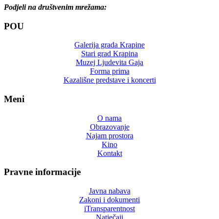
Podjeli na društvenim mrežama:
POU
Galerija grada Krapine
Stari grad Krapina
Muzej Ljudevita Gaja
Forma prima
Kazališne predstave i koncerti
Meni
O nama
Obrazovanje
Najam prostora
Kino
Kontakt
Pravne informacije
Javna nabava
Zakoni i dokumenti
iTransparentnost
Natječaji