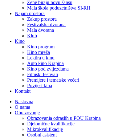
Žene biraju novu šansu
Mala škola poduzetništva SI-RH
Najam prostora
Zakup prostora
Festivalska dvorana
Mala dvorana
Klub
Kino
Kino program
Kino mreža
Lektira u kinu
Auto kino Krapina
Kino pod zvijezdama
Filmski festivali
Premijere i tematske večeri
Povijest kina
Kontakt
Naslovna
O nama
Obrazovanje
Obrazovanja odraslih u POU Krapina
Djelomične kvalifikacije
Mikrokvalifikacije
Osobni asistent