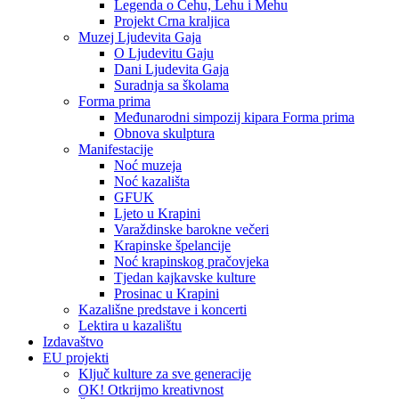
Legenda o Čehu, Lehu i Mehu
Projekt Crna kraljica
Muzej Ljudevita Gaja
O Ljudevitu Gaju
Dani Ljudevita Gaja
Suradnja sa školama
Forma prima
Međunarodni simpozij kipara Forma prima
Obnova skulptura
Manifestacije
Noć muzeja
Noć kazališta
GFUK
Ljeto u Krapini
Varaždinske barokne večeri
Krapinske špelancije
Noć krapinskog pračovjeka
Tjedan kajkavske kulture
Prosinac u Krapini
Kazališne predstave i koncerti
Lektira u kazalištu
Izdavaštvo
EU projekti
Ključ kulture za sve generacije
OK! Otkrijmo kreativnost