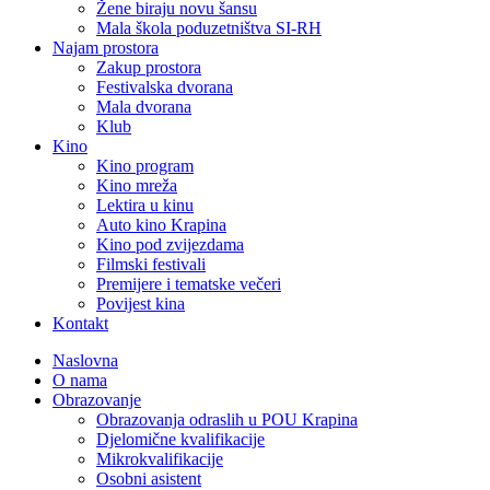
Žene biraju novu šansu
Mala škola poduzetništva SI-RH
Najam prostora
Zakup prostora
Festivalska dvorana
Mala dvorana
Klub
Kino
Kino program
Kino mreža
Lektira u kinu
Auto kino Krapina
Kino pod zvijezdama
Filmski festivali
Premijere i tematske večeri
Povijest kina
Kontakt
Naslovna
O nama
Obrazovanje
Obrazovanja odraslih u POU Krapina
Djelomične kvalifikacije
Mikrokvalifikacije
Osobni asistent