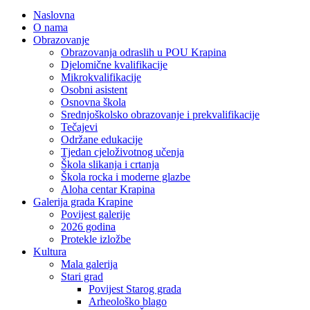
Naslovna
O nama
Obrazovanje
Obrazovanja odraslih u POU Krapina
Djelomične kvalifikacije
Mikrokvalifikacije
Osobni asistent
Osnovna škola
Srednjoškolsko obrazovanje i prekvalifikacije
Tečajevi
Održane edukacije
Tjedan cjeloživotnog učenja
Škola slikanja i crtanja
Škola rocka i moderne glazbe
Aloha centar Krapina
Galerija grada Krapine
Povijest galerije
2026 godina
Protekle izložbe
Kultura
Mala galerija
Stari grad
Povijest Starog grada
Arheološko blago