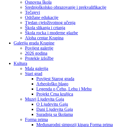
Osnovna škola
Srednjoškolsko obrazovanje i prekvalifikacije
Tečajevi
Održane edukacije
Tjedan cjeloživotnog učenja
Škola slikanja i crtanja
Škola rocka i moderne glazbe
Aloha centar Krapina
Galerija grada Krapine
Povijest galerije
2026 godina
Protekle izložbe
Kultura
Mala galerija
Stari grad
Povijest Starog grada
Arheološko blago
Legenda o Čehu, Lehu i Mehu
Projekt Crna kraljica
Muzej Ljudevita Gaja
O Ljudevitu Gaju
Dani Ljudevita Gaja
Suradnja sa školama
Forma prima
Međunarodni simpozij kipara Forma prima