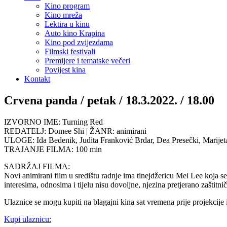
Kino program
Kino mreža
Lektira u kinu
Auto kino Krapina
Kino pod zvijezdama
Filmski festivali
Premijere i tematske večeri
Povijest kina
Kontakt
Crvena panda / petak / 18.3.2022. / 18.00
IZVORNO IME: Turning Red
REDATELJ: Domee Shi | ŽANR: animirani
ULOGE: Ida Bedenik, Judita Franković Brdar, Dea Presečki, Marijeta
TRAJANJE FILMA: 100 min
SADRŽAJ FILMA:
Novi animirani film u središtu radnje ima tinejdžericu Mei Lee koja s
interesima, odnosima i tijelu nisu dovoljne, njezina pretjerano zašti
Ulaznice se mogu kupiti na blagajni kina sat vremena prije projekcije
Kupi ulaznicu: