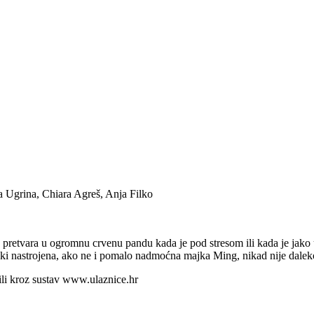
 Ugrina, Chiara Agreš, Anja Filko
e pretvara u ogromnu crvenu pandu kada je pod stresom ili kada je jako
tnički nastrojena, ako ne i pomalo nadmoćna majka Ming, nikad nije dale
 ili kroz sustav www.ulaznice.hr