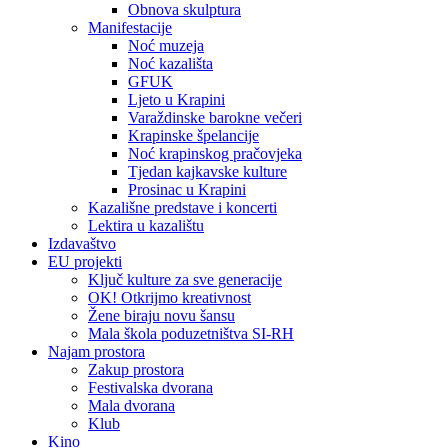
Obnova skulptura
Manifestacije
Noć muzeja
Noć kazališta
GFUK
Ljeto u Krapini
Varaždinske barokne večeri
Krapinske špelancije
Noć krapinskog pračovjeka
Tjedan kajkavske kulture
Prosinac u Krapini
Kazališne predstave i koncerti
Lektira u kazalištu
Izdavaštvo
EU projekti
Ključ kulture za sve generacije
OK! Otkrijmo kreativnost
Žene biraju novu šansu
Mala škola poduzetništva SI-RH
Najam prostora
Zakup prostora
Festivalska dvorana
Mala dvorana
Klub
Kino