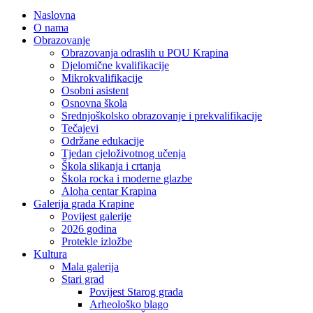
Naslovna
O nama
Obrazovanje
Obrazovanja odraslih u POU Krapina
Djelomične kvalifikacije
Mikrokvalifikacije
Osobni asistent
Osnovna škola
Srednjoškolsko obrazovanje i prekvalifikacije
Tečajevi
Održane edukacije
Tjedan cjeloživotnog učenja
Škola slikanja i crtanja
Škola rocka i moderne glazbe
Aloha centar Krapina
Galerija grada Krapine
Povijest galerije
2026 godina
Protekle izložbe
Kultura
Mala galerija
Stari grad
Povijest Starog grada
Arheološko blago