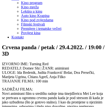
Kino program
Kino mreža
Lektira u kinu
Auto kino Krapina
Kino pod zvijezdama
Filmski festivali
Premijere i tematske večeri
Povijest kina
Kontakt
Crvena panda / petak / 29.4.2022. / 19:00 /
3D
IZVORNO IME: Turning Red
REDATELJ: Domee Shi | ŽANR: animirani
ULOGE: Ida Bedenik, Judita Franković Brdar, Dea Presečki,
Marijeta Ugrina, Chiara Agreš, Anja Filko
TRAJANJE FILMA: 100 min
SADRŽAJ FILMA:
Novi animirani film u središtu radnje ima tinejdžericu Mei Lee koja
se pretvara u ogromnu crvenu pandu kada je pod stresom ili kada je
jako uzbuđena (što je gotovo stalno). I kao da promjene u njezinim
interesima, odnosima i tijelu nisu dovoljne, njezina pretjerano