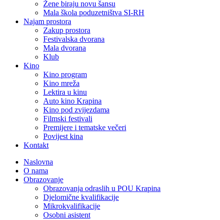
Žene biraju novu šansu
Mala škola poduzetništva SI-RH
Najam prostora
Zakup prostora
Festivalska dvorana
Mala dvorana
Klub
Kino
Kino program
Kino mreža
Lektira u kinu
Auto kino Krapina
Kino pod zvijezdama
Filmski festivali
Premijere i tematske večeri
Povijest kina
Kontakt
Naslovna
O nama
Obrazovanje
Obrazovanja odraslih u POU Krapina
Djelomične kvalifikacije
Mikrokvalifikacije
Osobni asistent