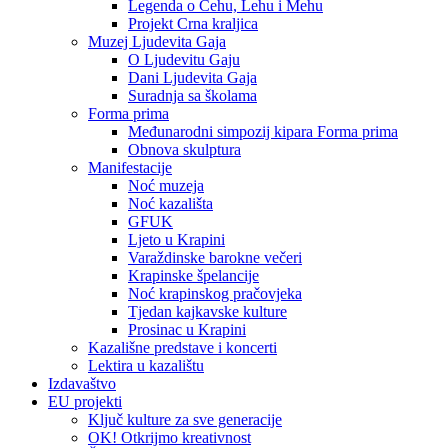
Legenda o Čehu, Lehu i Mehu
Projekt Crna kraljica
Muzej Ljudevita Gaja
O Ljudevitu Gaju
Dani Ljudevita Gaja
Suradnja sa školama
Forma prima
Međunarodni simpozij kipara Forma prima
Obnova skulptura
Manifestacije
Noć muzeja
Noć kazališta
GFUK
Ljeto u Krapini
Varaždinske barokne večeri
Krapinske špelancije
Noć krapinskog pračovjeka
Tjedan kajkavske kulture
Prosinac u Krapini
Kazališne predstave i koncerti
Lektira u kazalištu
Izdavaštvo
EU projekti
Ključ kulture za sve generacije
OK! Otkrijmo kreativnost