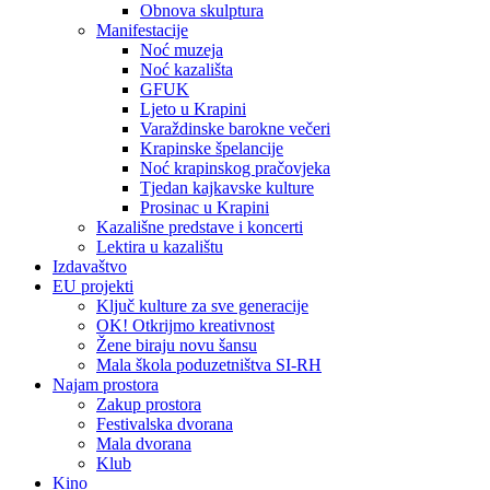
Obnova skulptura
Manifestacije
Noć muzeja
Noć kazališta
GFUK
Ljeto u Krapini
Varaždinske barokne večeri
Krapinske špelancije
Noć krapinskog pračovjeka
Tjedan kajkavske kulture
Prosinac u Krapini
Kazališne predstave i koncerti
Lektira u kazalištu
Izdavaštvo
EU projekti
Ključ kulture za sve generacije
OK! Otkrijmo kreativnost
Žene biraju novu šansu
Mala škola poduzetništva SI-RH
Najam prostora
Zakup prostora
Festivalska dvorana
Mala dvorana
Klub
Kino