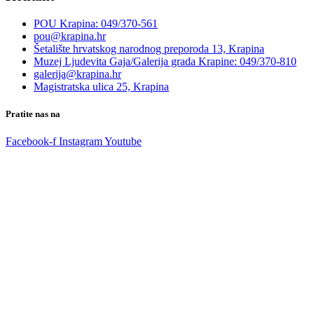
POU Krapina: 049/370-561
pou@krapina.hr
Šetalište hrvatskog narodnog preporoda 13, Krapina
Muzej Ljudevita Gaja/Galerija grada Krapine: 049/370-810
galerija@krapina.hr
Magistratska ulica 25, Krapina
Pratite nas na
Facebook-f
Instagram
Youtube