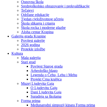
Osnovna škola
Srednjoškolsko obrazovanje i prekvalifikacije
Tečajevi
Održane edukacije
Tjedan cjeloživotnog učenja
Škola slikanja i crtanja
Škola rocka i moderne glazbe
Aloha centar Krapina
Galerija grada Krapine
Povijest galerije
2026 godina
Protekle izložbe
Kultura
Mala galerija
Stari grad
Povijest Starog grada
Arheološko blago
Legenda o Čehu, Lehu i Mehu
Projekt Crna kraljica
Muzej Ljudevita Gaja
O Ljudevitu Gaju
Dani Ljudevita Gaja
Suradnja sa školama
Forma prima
Međunarodni simpozij kipara Forma prima