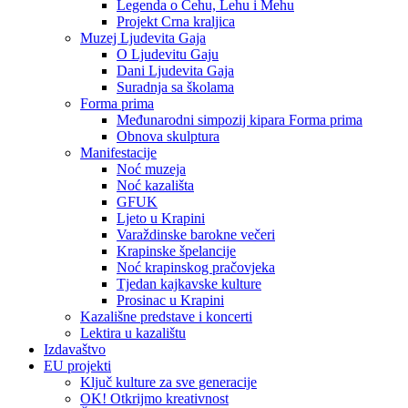
Legenda o Čehu, Lehu i Mehu
Projekt Crna kraljica
Muzej Ljudevita Gaja
O Ljudevitu Gaju
Dani Ljudevita Gaja
Suradnja sa školama
Forma prima
Međunarodni simpozij kipara Forma prima
Obnova skulptura
Manifestacije
Noć muzeja
Noć kazališta
GFUK
Ljeto u Krapini
Varaždinske barokne večeri
Krapinske špelancije
Noć krapinskog pračovjeka
Tjedan kajkavske kulture
Prosinac u Krapini
Kazališne predstave i koncerti
Lektira u kazalištu
Izdavaštvo
EU projekti
Ključ kulture za sve generacije
OK! Otkrijmo kreativnost