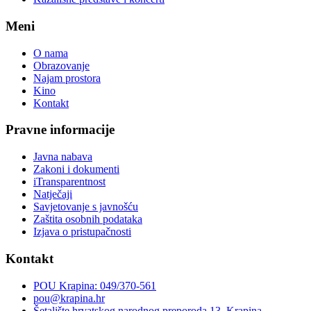
Meni
O nama
Obrazovanje
Najam prostora
Kino
Kontakt
Pravne informacije
Javna nabava
Zakoni i dokumenti
iTransparentnost
Natječaji
Savjetovanje s javnošću
Zaštita osobnih podataka
Izjava o pristupačnosti
Kontakt
POU Krapina: 049/370-561
pou@krapina.hr
Šetalište hrvatskog narodnog preporoda 13, Krapina