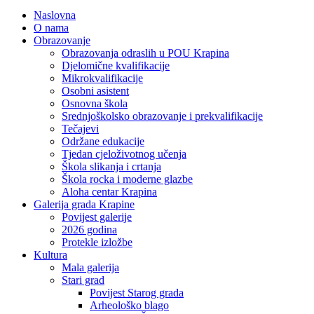
Naslovna
O nama
Obrazovanje
Obrazovanja odraslih u POU Krapina
Djelomične kvalifikacije
Mikrokvalifikacije
Osobni asistent
Osnovna škola
Srednjoškolsko obrazovanje i prekvalifikacije
Tečajevi
Održane edukacije
Tjedan cjeloživotnog učenja
Škola slikanja i crtanja
Škola rocka i moderne glazbe
Aloha centar Krapina
Galerija grada Krapine
Povijest galerije
2026 godina
Protekle izložbe
Kultura
Mala galerija
Stari grad
Povijest Starog grada
Arheološko blago