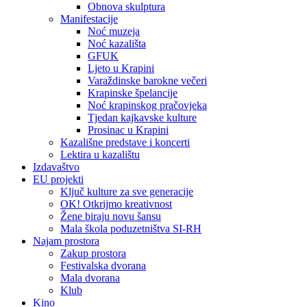
Obnova skulptura
Manifestacije
Noć muzeja
Noć kazališta
GFUK
Ljeto u Krapini
Varaždinske barokne večeri
Krapinske špelancije
Noć krapinskog pračovjeka
Tjedan kajkavske kulture
Prosinac u Krapini
Kazališne predstave i koncerti
Lektira u kazalištu
Izdavaštvo
EU projekti
Ključ kulture za sve generacije
OK! Otkrijmo kreativnost
Žene biraju novu šansu
Mala škola poduzetništva SI-RH
Najam prostora
Zakup prostora
Festivalska dvorana
Mala dvorana
Klub
Kino