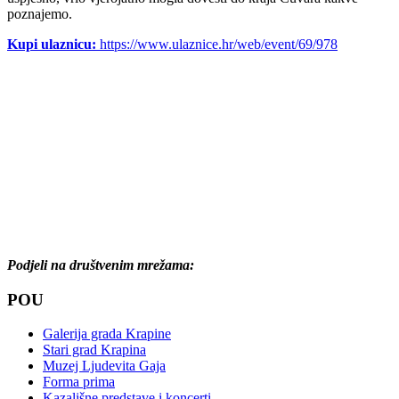
poznajemo.
Kupi ulaznicu:
https://www.ulaznice.hr/web/event/69/978
Podjeli na društvenim mrežama:
POU
Galerija grada Krapine
Stari grad Krapina
Muzej Ljudevita Gaja
Forma prima
Kazališne predstave i koncerti