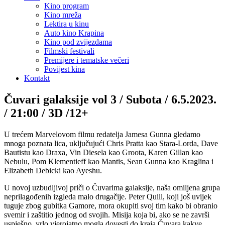
Kino program
Kino mreža
Lektira u kinu
Auto kino Krapina
Kino pod zvijezdama
Filmski festivali
Premijere i tematske večeri
Povijest kina
Kontakt
Čuvari galaksije vol 3 / Subota / 6.5.2023.
/ 21:00 / 3D /12+
U trećem Marvelovom filmu redatelja Jamesa Gunna gledamo
mnoga poznata lica, uključujući Chris Pratta kao Stara-Lorda, Dave
Bautistu kao Draxa, Vin Diesela kao Groota, Karen Gillan kao
Nebulu, Pom Klementieff kao Mantis, Sean Gunna kao Kraglina i
Elizabeth Debicki kao Ayeshu.
U novoj uzbudljivoj priči o Čuvarima galaksije, naša omiljena grupa
neprilagođenih izgleda malo drugačije. Peter Quill, koji još uvijek
tuguje zbog gubitka Gamore, mora okupiti svoj tim kako bi obranio
svemir i zaštitio jednog od svojih. Misija koja bi, ako se ne završi
uspješno, vrlo vjerojatno mogla dovesti do kraja Čuvara kakve