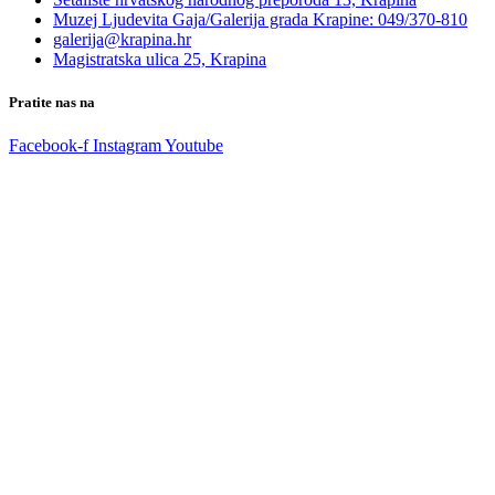
Muzej Ljudevita Gaja/Galerija grada Krapine: 049/370-810
galerija@krapina.hr
Magistratska ulica 25, Krapina
Pratite nas na
Facebook-f
Instagram
Youtube