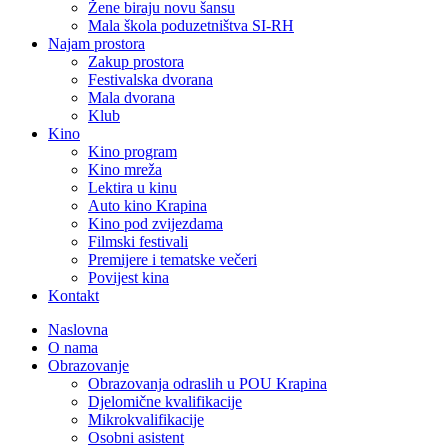
Žene biraju novu šansu
Mala škola poduzetništva SI-RH
Najam prostora
Zakup prostora
Festivalska dvorana
Mala dvorana
Klub
Kino
Kino program
Kino mreža
Lektira u kinu
Auto kino Krapina
Kino pod zvijezdama
Filmski festivali
Premijere i tematske večeri
Povijest kina
Kontakt
Naslovna
O nama
Obrazovanje
Obrazovanja odraslih u POU Krapina
Djelomične kvalifikacije
Mikrokvalifikacije
Osobni asistent