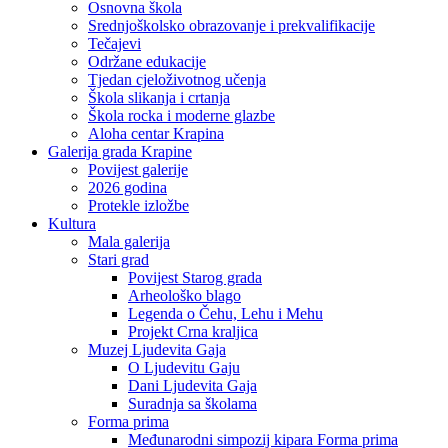
Osnovna škola
Srednjoškolsko obrazovanje i prekvalifikacije
Tečajevi
Održane edukacije
Tjedan cjeloživotnog učenja
Škola slikanja i crtanja
Škola rocka i moderne glazbe
Aloha centar Krapina
Galerija grada Krapine
Povijest galerije
2026 godina
Protekle izložbe
Kultura
Mala galerija
Stari grad
Povijest Starog grada
Arheološko blago
Legenda o Čehu, Lehu i Mehu
Projekt Crna kraljica
Muzej Ljudevita Gaja
O Ljudevitu Gaju
Dani Ljudevita Gaja
Suradnja sa školama
Forma prima
Međunarodni simpozij kipara Forma prima