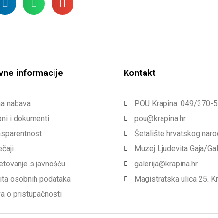
vne informacije
Kontakt
na nabava
POU Krapina: 049/370-
ni i dokumenti
pou@krapina.hr
nsparentnost
Šetalište hrvatskog nar
ečaji
Muzej Ljudevita Gaja/Ga
etovanje s javnošću
galerija@krapina.hr
ita osobnih podataka
Magistratska ulica 25, K
va o pristupačnosti