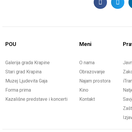
POU
Meni
Pra
Galerija grada Krapine
O nama
Jav
Stari grad Krapina
Obrazovanje
Zako
Muzej Ljudevita Gaja
Najam prostora
iTra
Forma prima
Kino
Natj
Kazališne predstave i koncerti
Kontakt
Savj
Zašt
Izja