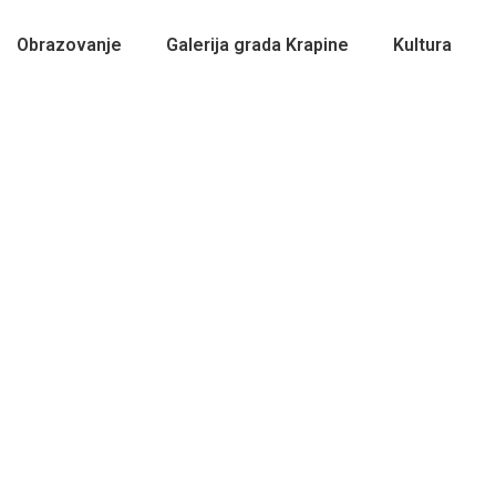
Obrazovanje
Galerija grada Krapine
Kultura
erke završile osposobljavanje – 27.3.202