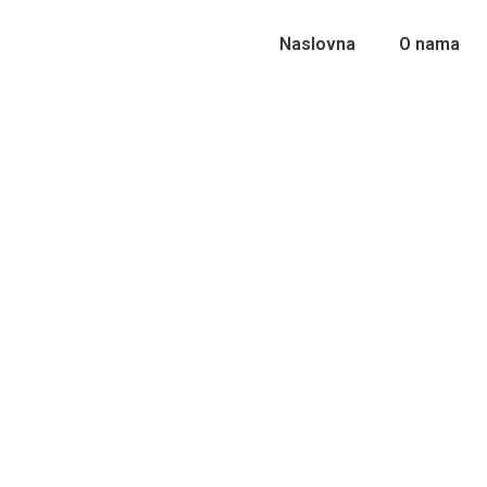
Naslovna
O nama
Cvjećarke – aranž