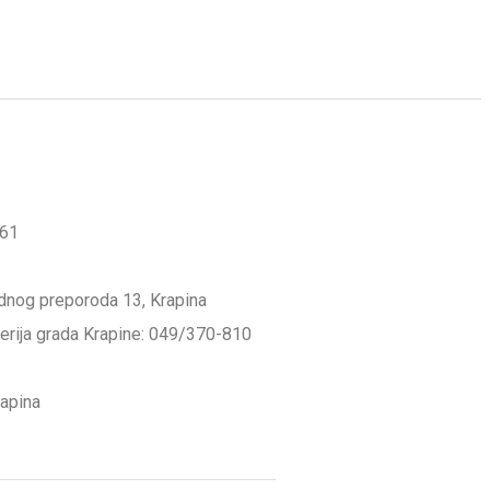
561
odnog preporoda 13, Krapina
lerija grada Krapine: 049/370-810
rapina