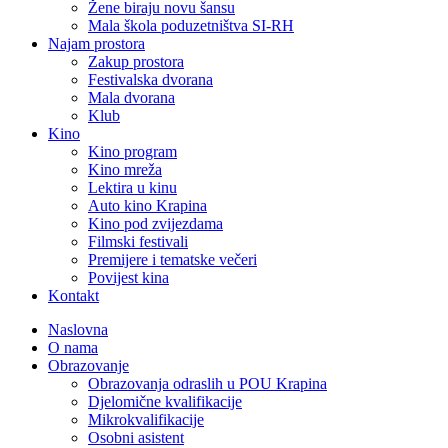
Žene biraju novu šansu
Mala škola poduzetništva SI-RH
Najam prostora
Zakup prostora
Festivalska dvorana
Mala dvorana
Klub
Kino
Kino program
Kino mreža
Lektira u kinu
Auto kino Krapina
Kino pod zvijezdama
Filmski festivali
Premijere i tematske večeri
Povijest kina
Kontakt
Naslovna
O nama
Obrazovanje
Obrazovanja odraslih u POU Krapina
Djelomične kvalifikacije
Mikrokvalifikacije
Osobni asistent