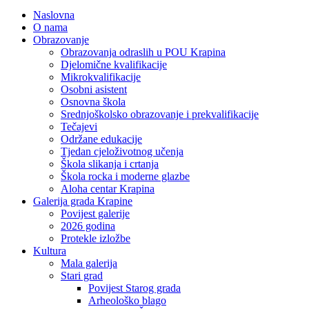
Naslovna
O nama
Obrazovanje
Obrazovanja odraslih u POU Krapina
Djelomične kvalifikacije
Mikrokvalifikacije
Osobni asistent
Osnovna škola
Srednjoškolsko obrazovanje i prekvalifikacije
Tečajevi
Održane edukacije
Tjedan cjeloživotnog učenja
Škola slikanja i crtanja
Škola rocka i moderne glazbe
Aloha centar Krapina
Galerija grada Krapine
Povijest galerije
2026 godina
Protekle izložbe
Kultura
Mala galerija
Stari grad
Povijest Starog grada
Arheološko blago