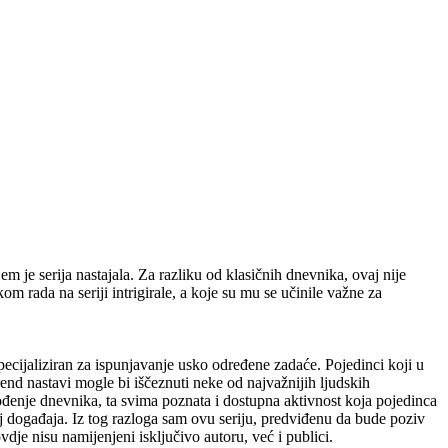
m je serija nastajala. Za razliku od klasičnih dnevnika, ovaj nije
m rada na seriji intrigirale, a koje su mu se učinile važne za
cijaliziran za ispunjavanje usko određene zadaće. Pojedinci koji u
rend nastavi mogle bi iščeznuti neke od najvažnijih ljudskih
 Vođenje dnevnika, ta svima poznata i dostupna aktivnost koja pojedinca
j događaja. Iz tog razloga sam ovu seriju, predviđenu da bude poziv
vdje nisu namijenjeni isključivo autoru, već i publici.