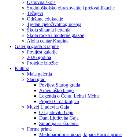
Osnovna škola
Srednjoškolsko obrazovanje i prekvalifikacije
Tečajevi
Održane edukacije
Tjedan cjeloživotnog učenja
Škola slikanja i crtanja
Škola rocka i moderne glazbe
Aloha centar Krapina
Galerija grada Krapine
Povijest galerije
2026 godina
Protekle izložbe
Kultura
Mala galerija
Stari grad
Povijest Starog grada
Arheološko blago
Legenda o Čehu, Lehu i Mehu
Projekt Crna kraljica
Muzej Ljudevita Gaja
O Ljudevitu Gaju
Dani Ljudevita Gaja
Suradnja sa školama
Forma prima
Međunarodni simpozij kipara Forma prima