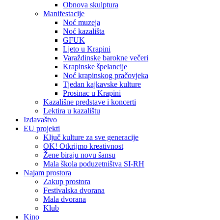
Obnova skulptura
Manifestacije
Noć muzeja
Noć kazališta
GFUK
Ljeto u Krapini
Varaždinske barokne večeri
Krapinske špelancije
Noć krapinskog pračovjeka
Tjedan kajkavske kulture
Prosinac u Krapini
Kazališne predstave i koncerti
Lektira u kazalištu
Izdavaštvo
EU projekti
Ključ kulture za sve generacije
OK! Otkrijmo kreativnost
Žene biraju novu šansu
Mala škola poduzetništva SI-RH
Najam prostora
Zakup prostora
Festivalska dvorana
Mala dvorana
Klub
Kino