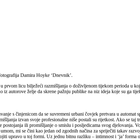
a fotografija Damira Hoyke ‘Dnevnik’.
 u prvom licu bilježeći razmišljanja o doživljenom tijekom perioda u koje
z autorove želje da skrene pažnju publike na niz ideja koje su ga tijeko
nje s činjenicom da se suvremeni urbani čovjek pretvara u automat spe
ljanja izvan svoje profesionalne niše postali su rijetkost. Ako se taj t
like postojanja ili promišljanje o smislu i posljedicama svog djelovanja.
umom, mi se čini kao jedan od zgodnih načina za spriječiti takav razvo
ti upravo u toj formi. Uz jednu bitnu razliku – intimnost i ‘ja’ forma o