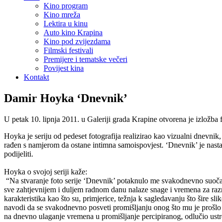
Kino program
Kino mreža
Lektira u kinu
Auto kino Krapina
Kino pod zvijezdama
Filmski festivali
Premijere i tematske večeri
Povijest kina
Kontakt
Damir Hoyka ‘Dnevnik’
U petak 10. lipnja 2011. u Galeriji grada Krapine otvorena je izložb
Hoyka je seriju od pedeset fotografija realizirao kao vizualni dnevnik,
rađen s namjerom da ostane intimna samoispovjest. ‘Dnevnik’ je nastao i
podijeliti.
Hoyka o svojoj seriji kaže:
“Na stvaranje foto serije ‘Dnevnik’ potaknulo me svakodnevno suočava
sve zahtjevnijem i duljem radnom danu nalaze snage i vremena za razmiš
karakteristika kao što su, primjerice, težnja k sagledavanju što šire s
navodi da se svakodnevno posveti promišljanju onog što mu je prošlo 
na dnevno ulaganje vremena u promišljanje percipiranog, odlučio ustroji