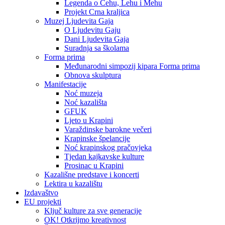
Legenda o Čehu, Lehu i Mehu
Projekt Crna kraljica
Muzej Ljudevita Gaja
O Ljudevitu Gaju
Dani Ljudevita Gaja
Suradnja sa školama
Forma prima
Međunarodni simpozij kipara Forma prima
Obnova skulptura
Manifestacije
Noć muzeja
Noć kazališta
GFUK
Ljeto u Krapini
Varaždinske barokne večeri
Krapinske špelancije
Noć krapinskog pračovjeka
Tjedan kajkavske kulture
Prosinac u Krapini
Kazališne predstave i koncerti
Lektira u kazalištu
Izdavaštvo
EU projekti
Ključ kulture za sve generacije
OK! Otkrijmo kreativnost