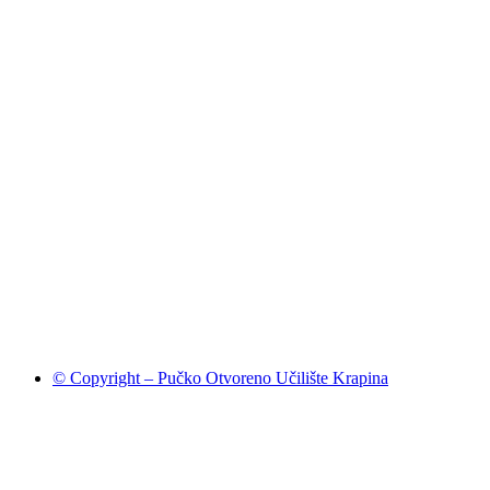
© Copyright – Pučko Otvoreno Učilište Krapina