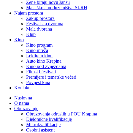
Žene biraju novu šansu
Mala škola poduzetništva SI-RH
Najam prostora
Zakup prostora
Festivalska dvorana
Mala dvorana
Klub
Kino
Kino program
Kino mreža
Lektira u kinu
Auto kino Krapina
Kino pod zvijezdama
Filmski festivali
Premijere i tematske večeri
Povijest kina
Kontakt
Naslovna
O nama
Obrazovanje
Obrazovanja odraslih u POU Krapina
Djelomične kvalifikacije
Mikrokvalifikacije
Osobni asistent