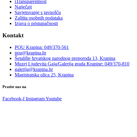
iTransparentnost
Natječaji
Savjetovanje s javnošću
Zaštita osobnih podataka
Izjava o pristupačnosti
Kontakt
POU Krapina: 049/370-561
pou@krapina.hr
Šetalište hrvatskog narodnog preporoda 13, Krapina
Muzej Ljudevita Gaja/Galerija grada Krapine: 049/370-810
galerija@krapina.hr
Magistratska ulica 25, Krapina
Pratite nas na
Facebook-f
Instagram
Youtube