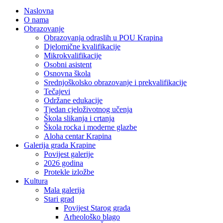
Naslovna
O nama
Obrazovanje
Obrazovanja odraslih u POU Krapina
Djelomične kvalifikacije
Mikrokvalifikacije
Osobni asistent
Osnovna škola
Srednjoškolsko obrazovanje i prekvalifikacije
Tečajevi
Održane edukacije
Tjedan cjeloživotnog učenja
Škola slikanja i crtanja
Škola rocka i moderne glazbe
Aloha centar Krapina
Galerija grada Krapine
Povijest galerije
2026 godina
Protekle izložbe
Kultura
Mala galerija
Stari grad
Povijest Starog grada
Arheološko blago