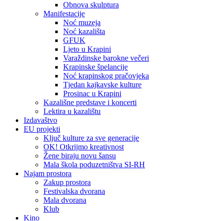
Obnova skulptura
Manifestacije
Noć muzeja
Noć kazališta
GFUK
Ljeto u Krapini
Varaždinske barokne večeri
Krapinske špelancije
Noć krapinskog pračovjeka
Tjedan kajkavske kulture
Prosinac u Krapini
Kazališne predstave i koncerti
Lektira u kazalištu
Izdavaštvo
EU projekti
Ključ kulture za sve generacije
OK! Otkrijmo kreativnost
Žene biraju novu šansu
Mala škola poduzetništva SI-RH
Najam prostora
Zakup prostora
Festivalska dvorana
Mala dvorana
Klub
Kino