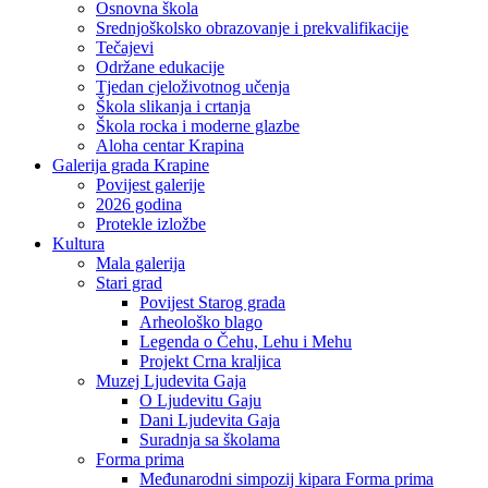
Osnovna škola
Srednjoškolsko obrazovanje i prekvalifikacije
Tečajevi
Održane edukacije
Tjedan cjeloživotnog učenja
Škola slikanja i crtanja
Škola rocka i moderne glazbe
Aloha centar Krapina
Galerija grada Krapine
Povijest galerije
2026 godina
Protekle izložbe
Kultura
Mala galerija
Stari grad
Povijest Starog grada
Arheološko blago
Legenda o Čehu, Lehu i Mehu
Projekt Crna kraljica
Muzej Ljudevita Gaja
O Ljudevitu Gaju
Dani Ljudevita Gaja
Suradnja sa školama
Forma prima
Međunarodni simpozij kipara Forma prima