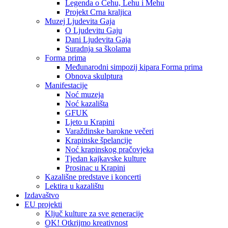
Legenda o Čehu, Lehu i Mehu
Projekt Crna kraljica
Muzej Ljudevita Gaja
O Ljudevitu Gaju
Dani Ljudevita Gaja
Suradnja sa školama
Forma prima
Međunarodni simpozij kipara Forma prima
Obnova skulptura
Manifestacije
Noć muzeja
Noć kazališta
GFUK
Ljeto u Krapini
Varaždinske barokne večeri
Krapinske špelancije
Noć krapinskog pračovjeka
Tjedan kajkavske kulture
Prosinac u Krapini
Kazališne predstave i koncerti
Lektira u kazalištu
Izdavaštvo
EU projekti
Ključ kulture za sve generacije
OK! Otkrijmo kreativnost