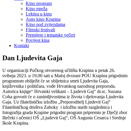
Kino program
Kino mreža
Lektira u kinu
Auto kino Krapina
Kino pod zvijezdama
Filmski festivali
Premijere i tematske večeri
Povijest kina
Kontakt
Dan Ljudevita Gaja
U organizaciji Pučkog otvorenog učilišta Krapina u petak 26.
svibnja 2023. u 19,00 sati u Maloj dvorani POU Krapina prigodnim
programom obilježit će se obljetnica smrti Ljudevita Gaja,
književnika i političara, vođe Hrvatskog narodnog preporoda.
Autorica knjige“ Hrvatski velikani – Ljudevit Gaj“ dr.sc. Suzana
Coha govorit će o zanimljivostima iz života i djelovanja Ljudevita
Gaja. Uz filatelističku izložbu „Preporoditelj Ljudevit Gaj“
Filatelističkog društva Zaboky i izložbu starih razglednica i
fotografija grada Krapine prigodni program pripremio je Dječji zbor
Ilirčeki i učenici OŠ „Ljudevit Gaj“, OŠ Augusta Cesarca i Srednje
škole Krapina.