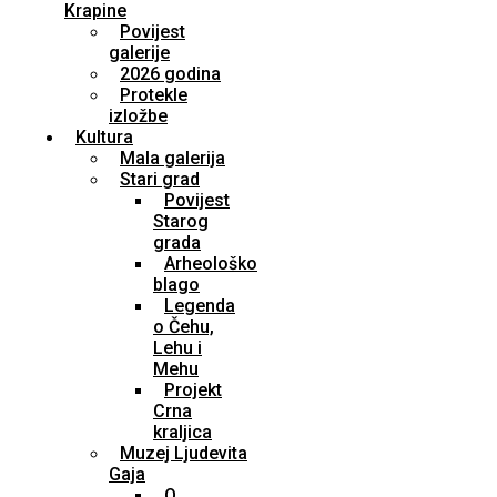
Krapine
Povijest
galerije
2026 godina
Protekle
izložbe
Kultura
Mala galerija
Stari grad
Povijest
Starog
grada
Arheološko
blago
Legenda
o Čehu,
Lehu i
Mehu
Projekt
Crna
kraljica
Muzej Ljudevita
Gaja
O