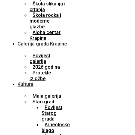
Škola slikanja i
crtanja
Škola rocka i
moderne
glazbe
Aloha centar
Krapina
Galerija grada Krapine
Povijest
galerije
2026 godina
Protekle
izložbe
Kultura
Mala galerija
Stari grad
Povijest
Starog
grada
Arheološko
blago