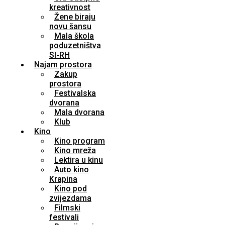
kreativnost
Žene biraju
novu šansu
Mala škola
poduzetništva
SI-RH
Najam prostora
Zakup
prostora
Festivalska
dvorana
Mala dvorana
Klub
Kino
Kino program
Kino mreža
Lektira u kinu
Auto kino
Krapina
Kino pod
zvijezdama
Filmski
festivali