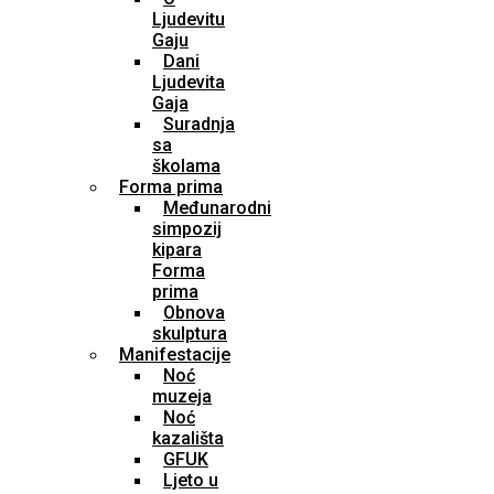
Ljudevitu
Gaju
Dani
Ljudevita
Gaja
Suradnja
sa
školama
Forma prima
Međunarodni
simpozij
kipara
Forma
prima
Obnova
skulptura
Manifestacije
Noć
muzeja
Noć
kazališta
GFUK
Ljeto u