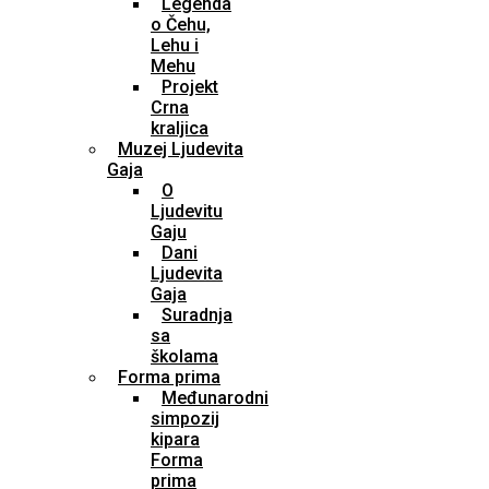
Legenda
o Čehu,
Lehu i
Mehu
Projekt
Crna
kraljica
Muzej Ljudevita
Gaja
O
Ljudevitu
Gaju
Dani
Ljudevita
Gaja
Suradnja
sa
školama
Forma prima
Međunarodni
simpozij
kipara
Forma
prima