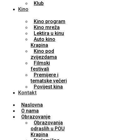
Klub
Kino
Kino program
Kino mreža
Lektira u kinu
Auto kino
Krapina
Kino pod
zvijezdama
Filmski
festivali
Premijere i
tematske večeri
Povijest kina
Kontakt
Naslovna
O nama
Obrazovanje
Obrazovanja
odraslih u POU
Krapina