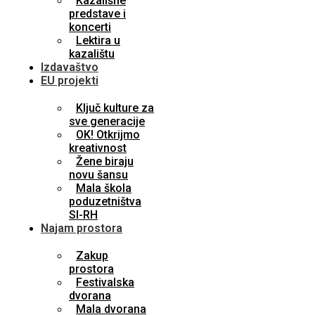
Kazališne
predstave i
koncerti
Lektira u
kazalištu
Izdavaštvo
EU projekti
Ključ kulture za
sve generacije
OK! Otkrijmo
kreativnost
Žene biraju
novu šansu
Mala škola
poduzetništva
SI-RH
Najam prostora
Zakup
prostora
Festivalska
dvorana
Mala dvorana