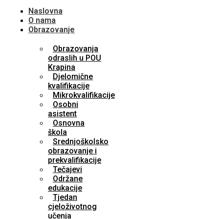
Naslovna
O nama
Obrazovanje
Obrazovanja
odraslih u POU
Krapina
Djelomične
kvalifikacije
Mikrokvalifikacije
Osobni
asistent
Osnovna
škola
Srednjoškolsko
obrazovanje i
prekvalifikacije
Tečajevi
Održane
edukacije
Tjedan
cjeloživotnog
učenja