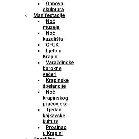
Obnova
skulptura
Manifestacije
Noć
muzeja
Noć
kazališta
GFUK
Ljeto u
Krapini
Varaždinske
barokne
večeri
Krapinske
špelancije
Noć
krapinskog
pračovjeka
Tjedan
kajkavske
kulture
Prosinac
u Krapini