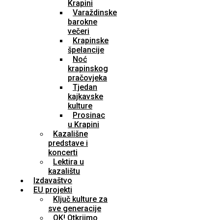
Krapini
Varaždinske
barokne
večeri
Krapinske
špelancije
Noć
krapinskog
pračovjeka
Tjedan
kajkavske
kulture
Prosinac
u Krapini
Kazališne
predstave i
koncerti
Lektira u
kazalištu
Izdavaštvo
EU projekti
Ključ kulture za
sve generacije
OK! Otkrijmo