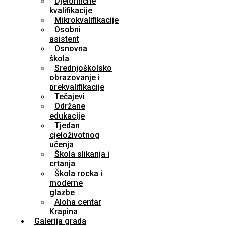
Djelomične
kvalifikacije
Mikrokvalifikacije
Osobni
asistent
Osnovna
škola
Srednjoškolsko
obrazovanje i
prekvalifikacije
Tečajevi
Održane
edukacije
Tjedan
cjeloživotnog
učenja
Škola slikanja i
crtanja
Škola rocka i
moderne
glazbe
Aloha centar
Krapina
Galerija grada