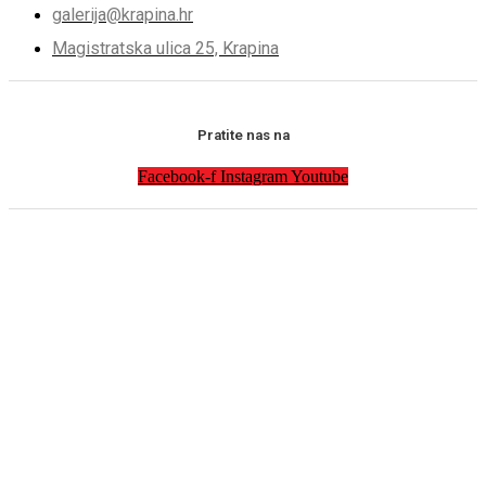
galerija@krapina.hr
Magistratska ulica 25, Krapina
Pratite nas na
Facebook-f
Instagram
Youtube