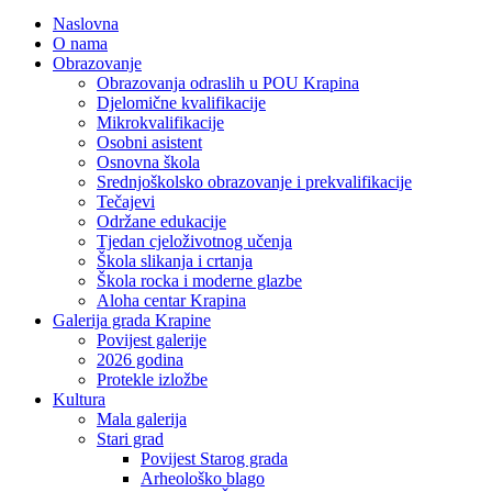
Naslovna
O nama
Obrazovanje
Obrazovanja odraslih u POU Krapina
Djelomične kvalifikacije
Mikrokvalifikacije
Osobni asistent
Osnovna škola
Srednjoškolsko obrazovanje i prekvalifikacije
Tečajevi
Održane edukacije
Tjedan cjeloživotnog učenja
Škola slikanja i crtanja
Škola rocka i moderne glazbe
Aloha centar Krapina
Galerija grada Krapine
Povijest galerije
2026 godina
Protekle izložbe
Kultura
Mala galerija
Stari grad
Povijest Starog grada
Arheološko blago