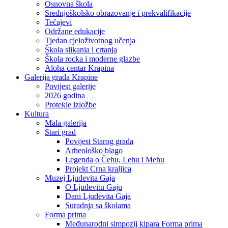
Osnovna škola
Srednjoškolsko obrazovanje i prekvalifikacije
Tečajevi
Održane edukacije
Tjedan cjeloživotnog učenja
Škola slikanja i crtanja
Škola rocka i moderne glazbe
Aloha centar Krapina
Galerija grada Krapine
Povijest galerije
2026 godina
Protekle izložbe
Kultura
Mala galerija
Stari grad
Povijest Starog grada
Arheološko blago
Legenda o Čehu, Lehu i Mehu
Projekt Crna kraljica
Muzej Ljudevita Gaja
O Ljudevitu Gaju
Dani Ljudevita Gaja
Suradnja sa školama
Forma prima
Međunarodni simpozij kipara Forma prima