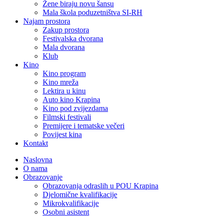
Žene biraju novu šansu
Mala škola poduzetništva SI-RH
Najam prostora
Zakup prostora
Festivalska dvorana
Mala dvorana
Klub
Kino
Kino program
Kino mreža
Lektira u kinu
Auto kino Krapina
Kino pod zvijezdama
Filmski festivali
Premijere i tematske večeri
Povijest kina
Kontakt
Naslovna
O nama
Obrazovanje
Obrazovanja odraslih u POU Krapina
Djelomične kvalifikacije
Mikrokvalifikacije
Osobni asistent