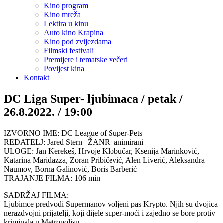
Kino program
Kino mreža
Lektira u kinu
Auto kino Krapina
Kino pod zvijezdama
Filmski festivali
Premijere i tematske večeri
Povijest kina
Kontakt
DC Liga Super- ljubimaca / petak /
26.8.2022. / 19:00
IZVORNO IME: DC League of Super-Pets
REDATELJ: Jared Stern | ŽANR: animirani
ULOGE: Jan Kerekeš, Hrvoje Klobučar, Ksenija Marinković,
Katarina Maridazza, Zoran Pribičević, Alen Liverić, Aleksandra
Naumov, Borna Galinović, Boris Barberić
TRAJANJE FILMA: 106 min
SADRŽAJ FILMA:
Ljubimce predvodi Supermanov voljeni pas Krypto. Njih su dvojica
nerazdvojni prijatelji, koji dijele super-moći i zajedno se bore protiv
kriminala u Metropolisu.