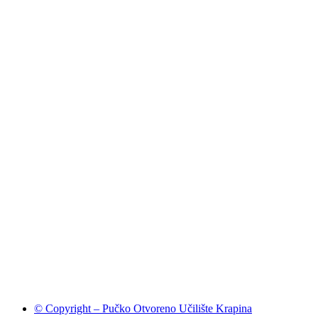
© Copyright – Pučko Otvoreno Učilište Krapina