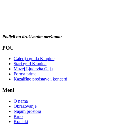
Podjeli na društvenim mrežama:
POU
Galerija grada Krapine
Stari grad Krapina
Muzej Ljudevita Gaja
Forma prima
Kazališne predstave i koncerti
Meni
O nama
Obrazovanje
Najam prostora
Kino
Kontakt