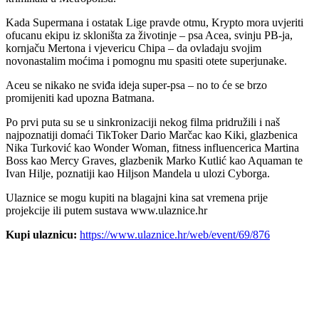
Kada Supermana i ostatak Lige pravde otmu, Krypto mora uvjeriti
ofucanu ekipu iz skloništa za životinje – psa Acea, svinju PB-ja,
kornjaču Mertona i vjevericu Chipa – da ovladaju svojim
novonastalim moćima i pomognu mu spasiti otete superjunake.
Aceu se nikako ne sviđa ideja super-psa – no to će se brzo
promijeniti kad upozna Batmana.
Po prvi puta su se u sinkronizaciji nekog filma pridružili i naš
najpoznatiji domaći TikToker Dario Marčac kao Kiki, glazbenica
Nika Turković kao Wonder Woman, fitness influencerica Martina
Boss kao Mercy Graves, glazbenik Marko Kutlić kao Aquaman te
Ivan Hilje, poznatiji kao Hiljson Mandela u ulozi Cyborga.
Ulaznice se mogu kupiti na blagajni kina sat vremena prije
projekcije ili putem sustava www.ulaznice.hr
Kupi ulaznicu:
https://www.ulaznice.hr/web/event/69/876