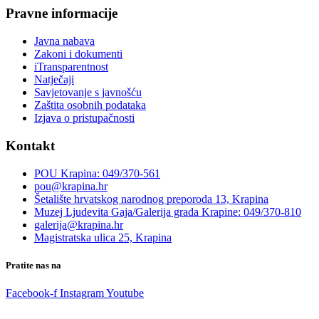
Pravne informacije
Javna nabava
Zakoni i dokumenti
iTransparentnost
Natječaji
Savjetovanje s javnošću
Zaštita osobnih podataka
Izjava o pristupačnosti
Kontakt
POU Krapina: 049/370-561
pou@krapina.hr
Šetalište hrvatskog narodnog preporoda 13, Krapina
Muzej Ljudevita Gaja/Galerija grada Krapine: 049/370-810
galerija@krapina.hr
Magistratska ulica 25, Krapina
Pratite nas na
Facebook-f
Instagram
Youtube