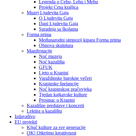
Legenda o Čehu, Lehu i Mehu
Projekt Crna kraljica
Muzej Ljudevita Gaja
O Ljudevitu Gaju
Dani Ljudevita Gaja
Suradnja sa školama
Forma prima
Međunarodni simpozij kipara Forma prima
Obnova skulptura
Manifestacije
Noć muzeja
Noć kazališta
GFUK
Ljeto u Krapini
Varaždinske barokne večeri
Krapinske špelancije
Noć krapinskog pračovjeka
Tjedan kajkavske kulture
Prosinac u Krapini
Kazališne predstave i koncerti
Lektira u kazalištu
Izdavaštvo
EU projekti
Ključ kulture za sve generacije
OK! Otkrijmo kreativnost