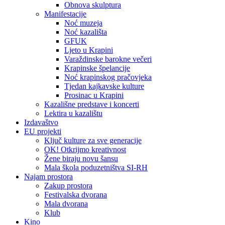
Obnova skulptura
Manifestacije
Noć muzeja
Noć kazališta
GFUK
Ljeto u Krapini
Varaždinske barokne večeri
Krapinske špelancije
Noć krapinskog pračovjeka
Tjedan kajkavske kulture
Prosinac u Krapini
Kazališne predstave i koncerti
Lektira u kazalištu
Izdavaštvo
EU projekti
Ključ kulture za sve generacije
OK! Otkrijmo kreativnost
Žene biraju novu šansu
Mala škola poduzetništva SI-RH
Najam prostora
Zakup prostora
Festivalska dvorana
Mala dvorana
Klub
Kino