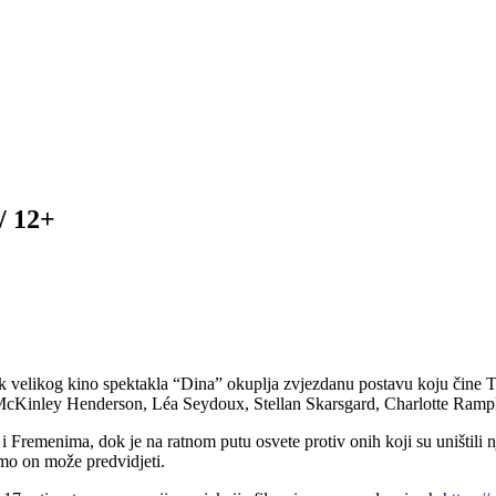
 / 12+
ak velikog kino spektakla “Dina” okuplja zvjezdanu postavu koju čine
McKinley Henderson, Léa Seydoux, Stellan Skarsgard, Charlotte Rampl
i Fremenima, dok je na ratnom putu osvete protiv onih koji su uništili 
amo on može predvidjeti.