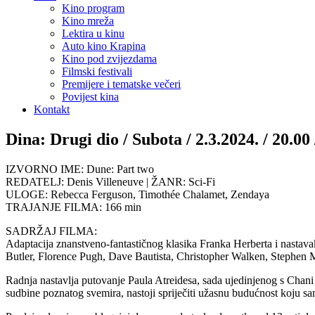
Kino program
Kino mreža
Lektira u kinu
Auto kino Krapina
Kino pod zvijezdama
Filmski festivali
Premijere i tematske večeri
Povijest kina
Kontakt
Dina: Drugi dio / Subota / 2.3.2024. / 20.00
IZVORNO IME: Dune: Part two
REDATELJ: Denis Villeneuve | ŽANR: Sci-Fi
ULOGE: Rebecca Ferguson, Timothée Chalamet, Zendaya
TRAJANJE FILMA: 166 min
SADRŽAJ FILMA:
Adaptacija znanstveno-fantastičnog klasika Franka Herberta i nastav
Butler, Florence Pugh, Dave Bautista, Christopher Walken, Stephen 
Radnja nastavlja putovanje Paula Atreidesa, sada ujedinjenog s Chani 
sudbine poznatog svemira, nastoji spriječiti užasnu budućnost koju s