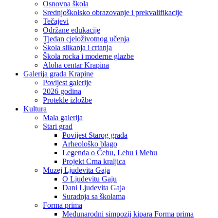
Osnovna škola
Srednjoškolsko obrazovanje i prekvalifikacije
Tečajevi
Održane edukacije
Tjedan cjeloživotnog učenja
Škola slikanja i crtanja
Škola rocka i moderne glazbe
Aloha centar Krapina
Galerija grada Krapine
Povijest galerije
2026 godina
Protekle izložbe
Kultura
Mala galerija
Stari grad
Povijest Starog grada
Arheološko blago
Legenda o Čehu, Lehu i Mehu
Projekt Crna kraljica
Muzej Ljudevita Gaja
O Ljudevitu Gaju
Dani Ljudevita Gaja
Suradnja sa školama
Forma prima
Međunarodni simpozij kipara Forma prima