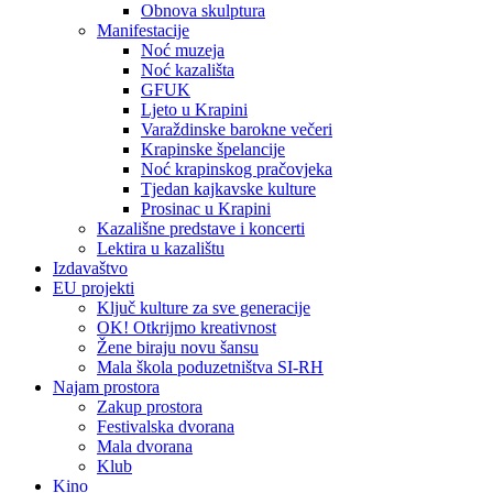
Obnova skulptura
Manifestacije
Noć muzeja
Noć kazališta
GFUK
Ljeto u Krapini
Varaždinske barokne večeri
Krapinske špelancije
Noć krapinskog pračovjeka
Tjedan kajkavske kulture
Prosinac u Krapini
Kazališne predstave i koncerti
Lektira u kazalištu
Izdavaštvo
EU projekti
Ključ kulture za sve generacije
OK! Otkrijmo kreativnost
Žene biraju novu šansu
Mala škola poduzetništva SI-RH
Najam prostora
Zakup prostora
Festivalska dvorana
Mala dvorana
Klub
Kino