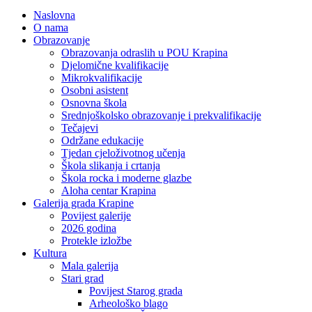
Naslovna
O nama
Obrazovanje
Obrazovanja odraslih u POU Krapina
Djelomične kvalifikacije
Mikrokvalifikacije
Osobni asistent
Osnovna škola
Srednjoškolsko obrazovanje i prekvalifikacije
Tečajevi
Održane edukacije
Tjedan cjeloživotnog učenja
Škola slikanja i crtanja
Škola rocka i moderne glazbe
Aloha centar Krapina
Galerija grada Krapine
Povijest galerije
2026 godina
Protekle izložbe
Kultura
Mala galerija
Stari grad
Povijest Starog grada
Arheološko blago