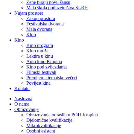
Žene biraju novu šansu
Mala škola poduzetništva SI-RH
Najam prostora
Zakup prostora
Festivalska dvorana
Mala dvorana
Klub
Kino
Kino program
Kino mreža
Lektira u kinu
Auto kino Krapina
Kino pod zvijezdama
Filmski festivali
Premijere i tematske večeri
Povijest kina
Kontakt
Naslovna
O nama
Obrazovanje
Obrazovanja odraslih u POU Krapina
Djelomične kvalifikacije
Mikrokvalifikacije
Osobni asistent