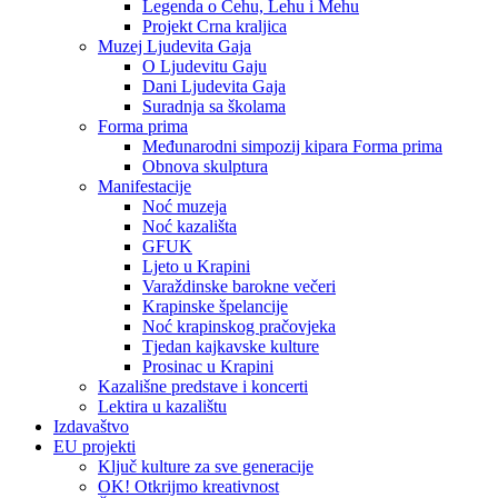
Legenda o Čehu, Lehu i Mehu
Projekt Crna kraljica
Muzej Ljudevita Gaja
O Ljudevitu Gaju
Dani Ljudevita Gaja
Suradnja sa školama
Forma prima
Međunarodni simpozij kipara Forma prima
Obnova skulptura
Manifestacije
Noć muzeja
Noć kazališta
GFUK
Ljeto u Krapini
Varaždinske barokne večeri
Krapinske špelancije
Noć krapinskog pračovjeka
Tjedan kajkavske kulture
Prosinac u Krapini
Kazališne predstave i koncerti
Lektira u kazalištu
Izdavaštvo
EU projekti
Ključ kulture za sve generacije
OK! Otkrijmo kreativnost