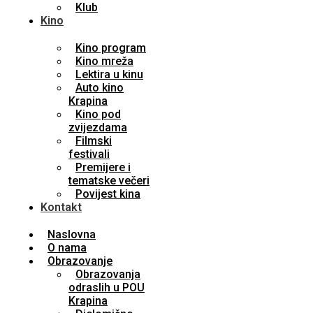
Klub
Kino
Kino program
Kino mreža
Lektira u kinu
Auto kino
Krapina
Kino pod
zvijezdama
Filmski
festivali
Premijere i
tematske večeri
Povijest kina
Kontakt
Naslovna
O nama
Obrazovanje
Obrazovanja
odraslih u POU
Krapina