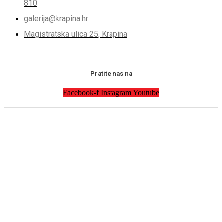
810
galerija@krapina.hr
Magistratska ulica 25, Krapina
Pratite nas na
Facebook-f
Instagram
Youtube