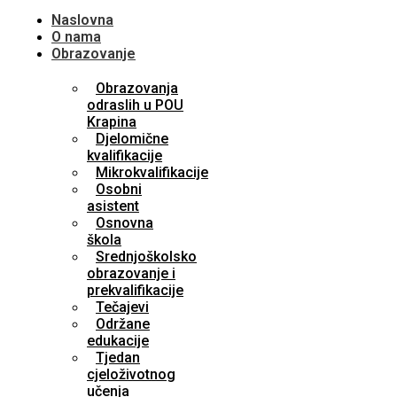
Naslovna
O nama
Obrazovanje
Obrazovanja
odraslih u POU
Krapina
Djelomične
kvalifikacije
Mikrokvalifikacije
Osobni
asistent
Osnovna
škola
Srednjoškolsko
obrazovanje i
prekvalifikacije
Tečajevi
Održane
edukacije
Tjedan
cjeloživotnog
učenja