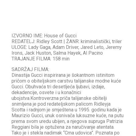
IZVORNO IME: House of Gucci
REDATELJ: Ridley Scott | ŽANR: kriminalistički, triler
ULOGE: Lady Gaga, Adam Driver, Jared Leto, Jeremy
Irons, Jack Huston, Salma Hayek, Al Pacino
TRAJANJE FILMA: 158 min
SADRŽAJ FILMA:
Dinastija Gucci inspirirana je šokantnom istinitom
pričom o obiteljskom carstvu talijanske modne kuće
Gucci. Obuhvaća tri desetljeća ljubavi, izdaje,
dekadencije, osvete i u konačnici
ubojstva.Kontroverzna priča talijanske obitelji
snimljena je pod redateljskom palicom Ridleyja
Scotta i radnjom je smještena u 1995. godinu kada je
Maurizio Gucci, unuk osnivača luksuzne kuće, na putu
prema svom uredu ubijen, a njegova supruga Patrizia
Reggiani bila je optužena za naručivanje atentata.
Tako je i stekla nadimak “Crna udovica”. Poznata po