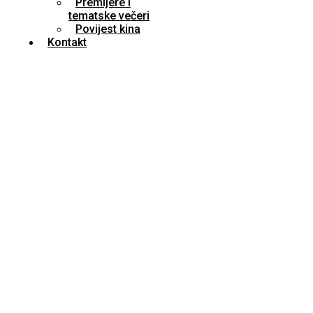
Premijere i
tematske večeri
Povijest kina
Kontakt
Dinastija Gucci / subota / 4.12.2021. /
20:00 / 15+