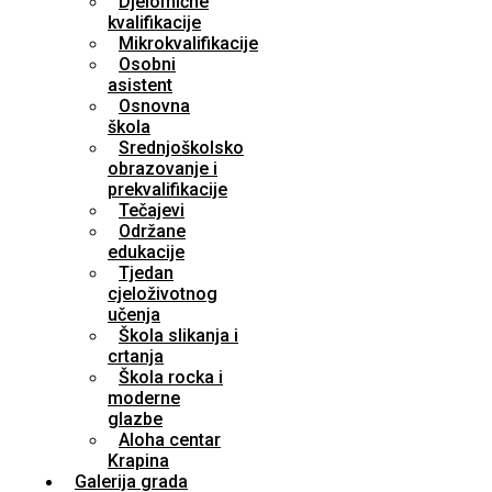
Djelomične
kvalifikacije
Mikrokvalifikacije
Osobni
asistent
Osnovna
škola
Srednjoškolsko
obrazovanje i
prekvalifikacije
Tečajevi
Održane
edukacije
Tjedan
cjeloživotnog
učenja
Škola slikanja i
crtanja
Škola rocka i
moderne
glazbe
Aloha centar
Krapina
Galerija grada