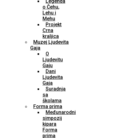
Legenda
o Čehu,
Lehu i
Mehu
Projekt
Crna
kraljica
Muzej Ljudevita
Gaja
O
Ljudevitu
Gaju
Dani
Ljudevita
Gaja
Suradnja
sa
školama
Forma prima
Međunarodni
simpozij
kipara
Forma
prima