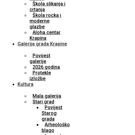
Škola slikanja i
crtanja
Škola rocka i
moderne
glazbe
Aloha centar
Krapina
Galerija grada Krapine
Povijest
galerije
2026 godina
Protekle
izložbe
Kultura
Mala galerija
Stari grad
Povijest
Starog
grada
Arheološko
blago