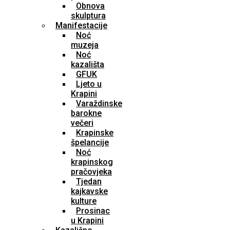
Obnova
skulptura
Manifestacije
Noć
muzeja
Noć
kazališta
GFUK
Ljeto u
Krapini
Varaždinske
barokne
večeri
Krapinske
špelancije
Noć
krapinskog
pračovjeka
Tjedan
kajkavske
kulture
Prosinac
u Krapini