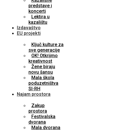
Kazališne
predstave i
koncerti
Lektira u
kazalištu
Izdavaštvo
EU projekti
Ključ kulture za
sve generacije
OK! Otkrijmo
kreativnost
Žene biraju
novu šansu
Mala škola
poduzetništva
SI-RH
Najam prostora
Zakup
prostora
Festivalska
dvorana
Mala dvorana