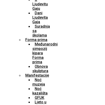
Ljudevitu
Gaju
Dani
Ljudevita
Gaja
Suradnja
sa
školama
Forma prima
Međunarodni
simpozij
kipara
Forma
prima
Obnova
skulptura
Manifestacije
Noć
muzeja
Noć
kazališta
GFUK
Ljeto u