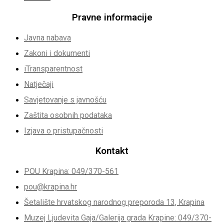
Pravne informacije
Javna nabava
Zakoni i dokumenti
iTransparentnost
Natječaji
Savjetovanje s javnošću
Zaštita osobnih podataka
Izjava o pristupačnosti
Kontakt
POU Krapina: 049/370-561
pou@krapina.hr
Šetalište hrvatskog narodnog preporoda 13, Krapina
Muzej Ljudevita Gaja/Galerija grada Krapine: 049/370-