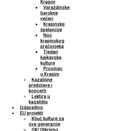
Krapini
Varaždinske
barokne
večeri
Krapinske
špelancije
Noć
krapinskog
pračovjeka
Tjedan
kajkavske
kulture
Prosinac
u Krapini
Kazališne
predstave i
koncerti
Lektira u
kazalištu
Izdavaštvo
EU projekti
Ključ kulture za
sve generacije
OK! Otkrijmo