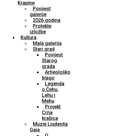
Krapine
Povijest
galerije
2026 godina
Protekle
izložbe
Kultura
Mala galerija
Stari grad
Povijest
Starog
grada
Arheološko
blago
Legenda
o Čehu,
Lehu i
Mehu
Projekt
Crna
kraljica
Muzej Ljudevita
Gaja
O