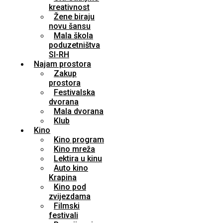
kreativnost
Žene biraju
novu šansu
Mala škola
poduzetništva
SI-RH
Najam prostora
Zakup
prostora
Festivalska
dvorana
Mala dvorana
Klub
Kino
Kino program
Kino mreža
Lektira u kinu
Auto kino
Krapina
Kino pod
zvijezdama
Filmski
festivali