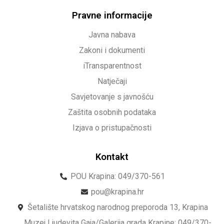
Pravne informacije
Javna nabava
Zakoni i dokumenti
iTransparentnost
Natječaji
Savjetovanje s javnošću
Zaštita osobnih podataka
Izjava o pristupačnosti
Kontakt
POU Krapina: 049/370-561
pou@krapina.hr
Šetalište hrvatskog narodnog preporoda 13, Krapina
Muzej Ljudevita Gaja/Galerija grada Krapine: 049/370-