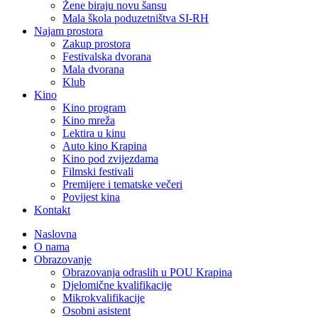
Žene biraju novu šansu
Mala škola poduzetništva SI-RH
Najam prostora
Zakup prostora
Festivalska dvorana
Mala dvorana
Klub
Kino
Kino program
Kino mreža
Lektira u kinu
Auto kino Krapina
Kino pod zvijezdama
Filmski festivali
Premijere i tematske večeri
Povijest kina
Kontakt
Naslovna
O nama
Obrazovanje
Obrazovanja odraslih u POU Krapina
Djelomične kvalifikacije
Mikrokvalifikacije
Osobni asistent