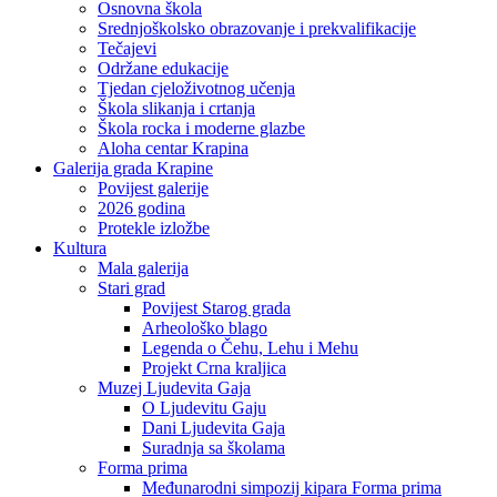
Osnovna škola
Srednjoškolsko obrazovanje i prekvalifikacije
Tečajevi
Održane edukacije
Tjedan cjeloživotnog učenja
Škola slikanja i crtanja
Škola rocka i moderne glazbe
Aloha centar Krapina
Galerija grada Krapine
Povijest galerije
2026 godina
Protekle izložbe
Kultura
Mala galerija
Stari grad
Povijest Starog grada
Arheološko blago
Legenda o Čehu, Lehu i Mehu
Projekt Crna kraljica
Muzej Ljudevita Gaja
O Ljudevitu Gaju
Dani Ljudevita Gaja
Suradnja sa školama
Forma prima
Međunarodni simpozij kipara Forma prima