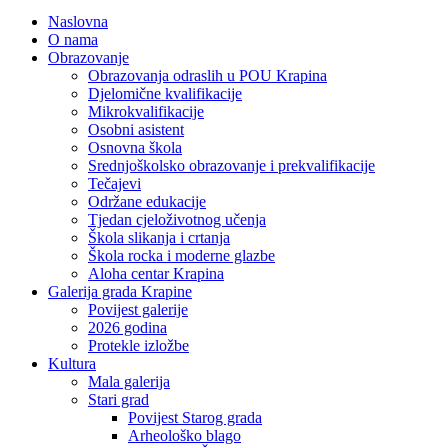
Naslovna
O nama
Obrazovanje
Obrazovanja odraslih u POU Krapina
Djelomične kvalifikacije
Mikrokvalifikacije
Osobni asistent
Osnovna škola
Srednjoškolsko obrazovanje i prekvalifikacije
Tečajevi
Održane edukacije
Tjedan cjeloživotnog učenja
Škola slikanja i crtanja
Škola rocka i moderne glazbe
Aloha centar Krapina
Galerija grada Krapine
Povijest galerije
2026 godina
Protekle izložbe
Kultura
Mala galerija
Stari grad
Povijest Starog grada
Arheološko blago