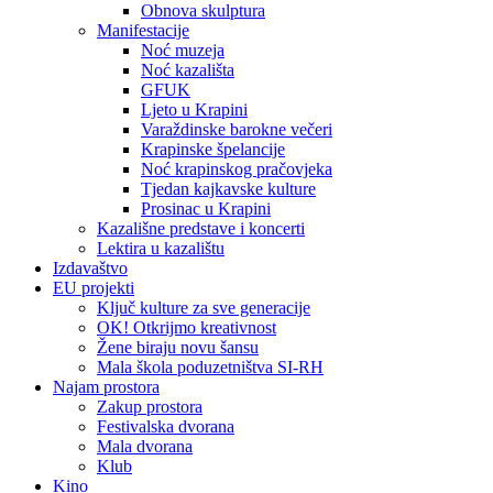
Obnova skulptura
Manifestacije
Noć muzeja
Noć kazališta
GFUK
Ljeto u Krapini
Varaždinske barokne večeri
Krapinske špelancije
Noć krapinskog pračovjeka
Tjedan kajkavske kulture
Prosinac u Krapini
Kazališne predstave i koncerti
Lektira u kazalištu
Izdavaštvo
EU projekti
Ključ kulture za sve generacije
OK! Otkrijmo kreativnost
Žene biraju novu šansu
Mala škola poduzetništva SI-RH
Najam prostora
Zakup prostora
Festivalska dvorana
Mala dvorana
Klub
Kino