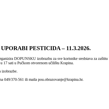
ORABI PESTICIDA – 11.3.2026.
rganizira DOPUNSKU izobrazbu za sve korisnike sredstava za zaštitu bil
m u 17 sati u Pučkom otvorenom učilištu Krapina.
a izobrazbe.
na 049/370-561 ili maila pou.obrazovanje@krapina.hr.