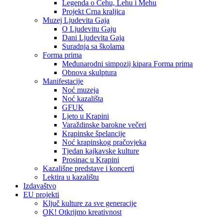
Legenda o Čehu, Lehu i Mehu
Projekt Crna kraljica
Muzej Ljudevita Gaja
O Ljudevitu Gaju
Dani Ljudevita Gaja
Suradnja sa školama
Forma prima
Međunarodni simpozij kipara Forma prima
Obnova skulptura
Manifestacije
Noć muzeja
Noć kazališta
GFUK
Ljeto u Krapini
Varaždinske barokne večeri
Krapinske špelancije
Noć krapinskog pračovjeka
Tjedan kajkavske kulture
Prosinac u Krapini
Kazališne predstave i koncerti
Lektira u kazalištu
Izdavaštvo
EU projekti
Ključ kulture za sve generacije
OK! Otkrijmo kreativnost