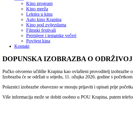
Kino program
Kino mreža
Lektira u kinu
Auto kino Krapina
Kino pod zvijezdama
Filmski festivali
Premijere i tematske večeri
Povijest kina
Kontakt
DOPUNSKA IZOBRAZBA O ODRŽIVOJ UP
Pučko otvoreno učilište Krapina kao ovlašteni provoditelj izobrazbe o
Izobrazba će se održati u srijedu, 11. ožujka 2026. godine s početko
Polaznici izobrazbe obavezno se moraju prijaviti i upisati prije početk
Više informacija može se dobiti osobno u POU Krapina, putem telefo